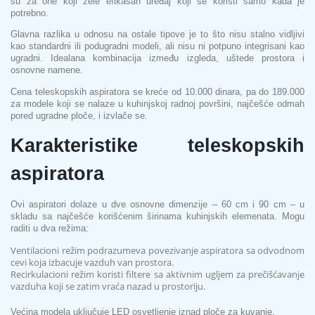
su za one koji žele efikasan uređaj koji se koristi samo kada je
potrebno.
Glavna razlika u odnosu na ostale tipove je to što nisu stalno vidljivi
kao standardni ili podugradni modeli, ali nisu ni potpuno integrisani kao
ugradni. Idealana kombinacija između izgleda, uštede prostora i
osnovne namene.
Cena teleskopskih aspiratora se kreće od 10.000 dinara, pa do 189.000
za modele koji se nalaze u kuhinjskoj radnoj površini, najčešće odmah
pored ugradne ploče, i izvlače se.
Karakteristike teleskopskih
aspiratora
Ovi aspiratori dolaze u dve osnovne dimenzije – 60 cm i 90 cm – u
skladu sa najčešće korišćenim širinama kuhinjskih elemenata. Mogu
raditi u dva režima:
Ventilacioni režim podrazumeva povezivanje aspiratora sa odvodnom
cevi koja izbacuje vazduh van prostora.
Recirkulacioni režim koristi filtere sa aktivnim ugljem za prečišćavanje
vazduha koji se zatim vraća nazad u prostoriju.
Većina modela uključuje LED osvetljenje iznad ploče za kuvanje.