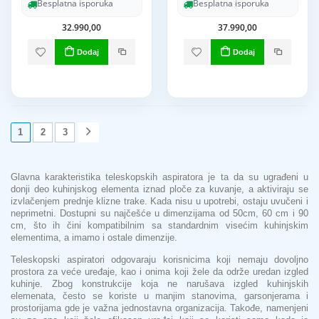
Besplatna isporuka
Besplatna isporuka
32.990,00
37.990,00
Dodaj
Dodaj
1
2
3
Glavna karakteristika teleskopskih aspiratora je ta da su ugrađeni u
donji deo kuhinjskog elementa iznad ploče za kuvanje, a aktiviraju se
izvlačenjem prednje klizne trake. Kada nisu u upotrebi, ostaju uvučeni i
neprimetni. Dostupni su najčešće u dimenzijama od 50cm, 60 cm i 90
cm, što ih čini kompatibilnim sa standardnim visećim kuhinjskim
elementima, a imamo i ostale dimenzije.
Teleskopski aspiratori odgovaraju korisnicima koji nemaju dovoljno
prostora za veće uređaje, kao i onima koji žele da održe uredan izgled
kuhinje. Zbog konstrukcije koja ne narušava izgled kuhinjskih
elemenata, često se koriste u manjim stanovima, garsonjerama i
prostorijama gde je važna jednostavna organizacija. Takođe, namenjeni