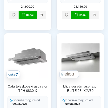
24.990,00
28.180,00
Dodaj
Dodaj
Cata teleskopski aspirator
Elica ugradni aspirator
TFH 6830 X
ELITE 26 IX/A/60
Isporuka moguća od
Isporuka moguća od
09.08.2026
09.08.2026