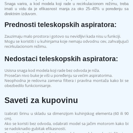
Snaga varira, a kod modela koji rade u recirkulacionom režimu, treba
imati u vidu da je efikasnost manja za oko 25–40% u poređenju sa
direktnim izduvom.
Prednosti teleskopskih aspiratora:
Zauzimaju malo prostora i gotovo su nevidljivi kada nisu u funkciji.
Mogu se koristiti i u kuhinjama koje nemaju odvodnu cev, zahvaljujući
recirkulacionom režimu.
Nedostaci teleskopskih aspiratora:
Usisna snaga kod modela koji rade bez odvoda je niža.
Prosečan nivo buke je viši u poređenju sa većim aspiratorima.
Neophodna je redovna zamena filtera i pravilna montaža kako bi se
obezbedilo funkcionisanje.
Saveti za kupovinu
Izabrati širinu u skladu sa dimenzijom kuhinjskog elementa (60 ili 90
cm).
Ako se koristi bez odvoda, odabrati model sa jačim motorom kako bi
se nadoknadio gubitak efikasnosti.