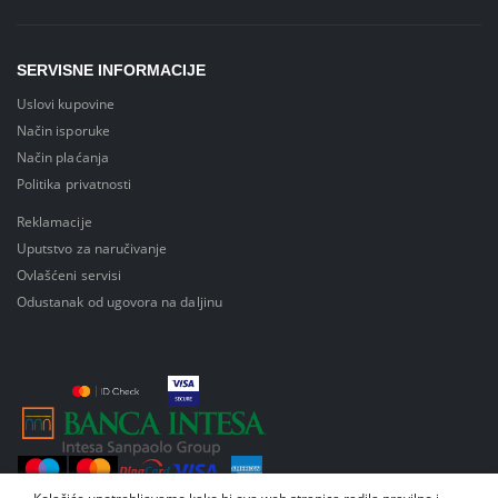
SERVISNE INFORMACIJE
Uslovi kupovine
Način isporuke
Način plaćanja
Politika privatnosti
Reklamacije
Uputstvo za naručivanje
Ovlašćeni servisi
Odustanak od ugovora na daljinu