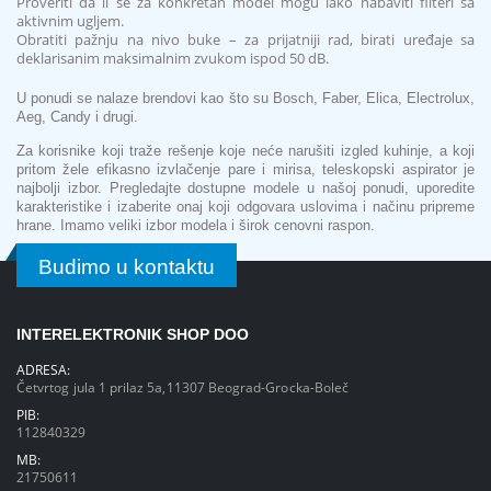
Proveriti da li se za konkretan model mogu lako nabaviti filteri sa
aktivnim ugljem.
Obratiti pažnju na nivo buke – za prijatniji rad, birati uređaje sa
deklarisanim maksimalnim zvukom ispod 50 dB.
U ponudi se nalaze brendovi kao što su Bosch, Faber, Elica, Electrolux,
Aeg, Candy i drugi.
Za korisnike koji traže rešenje koje neće narušiti izgled kuhinje, a koji
pritom žele efikasno izvlačenje pare i mirisa, teleskopski aspirator je
najbolji izbor. Pregledajte dostupne modele u našoj ponudi, uporedite
karakteristike i izaberite onaj koji odgovara uslovima i načinu pripreme
hrane. Imamo veliki izbor modela i širok cenovni raspon.
Budimo u kontaktu
INTERELEKTRONIK SHOP DOO
ADRESA:
Četvrtog jula 1 prilaz 5a,11307 Beograd-Grocka-Boleč
PIB:
112840329
MB:
21750611