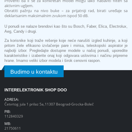
Proveriti da li se za konkretan model mogu lako nabaviti filteri sa
aktivnim ugljem.
Obratiti pažnju na nivo buke – za prijatniji rad, birati uređaje sa
deklarisanim maksimalnim zvukom ispod 50 dB.
U ponudi se nalaze brendovi kao što su Bosch, Faber, Elica, Electrolux,
Aeg, Candy i drugi.
Za korisnike koji traže rešenje koje neće narušiti izgled kuhinje, a koji
pritom žele efikasno izvlačenje pare i mirisa, teleskopski aspirator je
najbolji izbor. Pregledajte dostupne modele u našoj ponudi, uporedite
karakteristike i izaberite onaj koji odgovara uslovima i načinu pripreme
hrane. Imamo veliki izbor modela i širok cenovni raspon.
Budimo u kontaktu
INTERELEKTRONIK SHOP DOO
ADRESA:
Četvrtog jula 1 prilaz 5a,11307 Beograd-Grocka-Boleč
PIB:
112840329
MB:
21750611