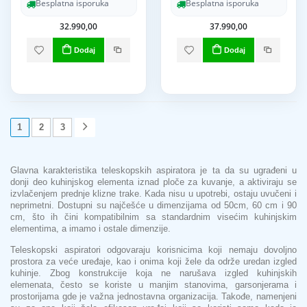
Besplatna isporuka
Besplatna isporuka
32.990,00
37.990,00
Dodaj
Dodaj
1
2
3
Glavna karakteristika teleskopskih aspiratora je ta da su ugrađeni u
donji deo kuhinjskog elementa iznad ploče za kuvanje, a aktiviraju se
izvlačenjem prednje klizne trake. Kada nisu u upotrebi, ostaju uvučeni i
neprimetni. Dostupni su najčešće u dimenzijama od 50cm, 60 cm i 90
cm, što ih čini kompatibilnim sa standardnim visećim kuhinjskim
elementima, a imamo i ostale dimenzije.
Teleskopski aspiratori odgovaraju korisnicima koji nemaju dovoljno
prostora za veće uređaje, kao i onima koji žele da održe uredan izgled
kuhinje. Zbog konstrukcije koja ne narušava izgled kuhinjskih
elemenata, često se koriste u manjim stanovima, garsonjerama i
prostorijama gde je važna jednostavna organizacija. Takođe, namenjeni