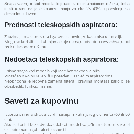
Snaga varira, a kod modela koji rade u recirkulacionom režimu, treba
imati u vidu da je efikasnost manja za oko 25–40% u poređenju sa
direktnim izduvom.
Prednosti teleskopskih aspiratora:
Zauzimaju malo prostora i gotovo su nevidljivi kada nisu u funkciji.
Mogu se koristiti i u kuhinjama koje nemaju odvodnu cev, zahvaljujući
recirkulacionom režimu.
Nedostaci teleskopskih aspiratora:
Usisna snaga kod modela koji rade bez odvoda je niža.
Prosečan nivo buke je viši u poređenju sa većim aspiratorima.
Neophodna je redovna zamena filtera i pravilna montaža kako bi se
obezbedilo funkcionisanje.
Saveti za kupovinu
Izabrati širinu u skladu sa dimenzijom kuhinjskog elementa (60 ili 90
cm).
Ako se koristi bez odvoda, odabrati model sa jačim motorom kako bi
se nadoknadio gubitak efikasnosti.