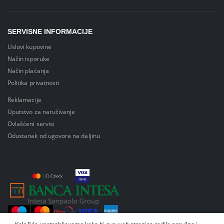
SERVISNE INFORMACIJE
Uslovi kupovine
Način isporuke
Način plaćanja
Politika privatnosti
Reklamacije
Uputstvo za naručivanje
Ovlašćeni servisi
Odustanak od ugovora na daljinu