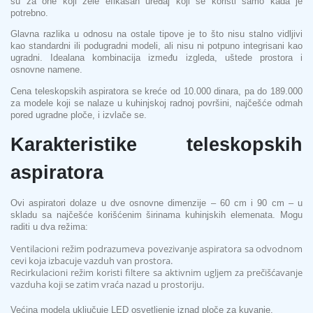
su za one koji žele efikasan uređaj koji se koristi samo kada je
potrebno.
Glavna razlika u odnosu na ostale tipove je to što nisu stalno vidljivi
kao standardni ili podugradni modeli, ali nisu ni potpuno integrisani kao
ugradni. Idealana kombinacija između izgleda, uštede prostora i
osnovne namene.
Cena teleskopskih aspiratora se kreće od 10.000 dinara, pa do 189.000
za modele koji se nalaze u kuhinjskoj radnoj površini, najčešće odmah
pored ugradne ploče, i izvlače se.
Karakteristike teleskopskih
aspiratora
Ovi aspiratori dolaze u dve osnovne dimenzije – 60 cm i 90 cm – u
skladu sa najčešće korišćenim širinama kuhinjskih elemenata. Mogu
raditi u dva režima:
Ventilacioni režim podrazumeva povezivanje aspiratora sa odvodnom
cevi koja izbacuje vazduh van prostora.
Recirkulacioni režim koristi filtere sa aktivnim ugljem za prečišćavanje
vazduha koji se zatim vraća nazad u prostoriju.
Većina modela uključuje LED osvetljenje iznad ploče za kuvanje.