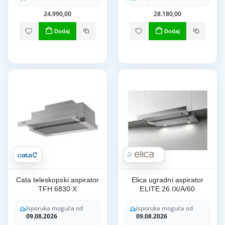
24.990,00
28.180,00
Dodaj
Dodaj
Cata teleskopski aspirator
Elica ugradni aspirator
TFH 6830 X
ELITE 26 IX/A/60
Isporuka moguća od
Isporuka moguća od
09.08.2026
09.08.2026