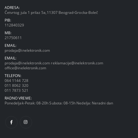
ADRESA:
Četvrtog jula 1 prilaz 5a,11307 Beograd-Grocka-Boleč
PIB:
112840329
MB:
21750611
EMAIL:
prodaja@inelektronik.com
EMAIL:
prodaja@inelektronik.com
reklamacije@inelektronik.com
office@inelektronik.com
TELEFON:
064 1144 728
011 8062 320
011 7873 521
RADNO VREME:
Ponedeljak-Petak: 08-20h Subota: 08-15h Nedelja: Neradni dan