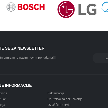
ITE SE ZA NEWSLETTER
i informisani o nasim novim ponudama!!!
NE INFORMACIJE
ovine
Reklamacije
ruke
Uputstvo za naručivanje
anja
Ovlašćeni servisi