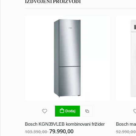
IZDVOJENI PROIZVODI
Dodaj
Bosch KGN39VLEB kombinovani frižider
79.990,00
103.390,00
92.990,0