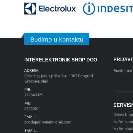
Budimo u kontaktu
PRIJAV
INTERELEKTRONIK SHOP DOO
ADRESA:
Budite prv
Četvrtog jula 1 prilaz 5a,11307 Beograd-
Grocka-Boleč
PIB:
112840329
MB:
SERVIS
21750611
Uslovi kup
EMAIL:
Način ispo
prodaja@inelektronik.com
Način plać
EMAIL: