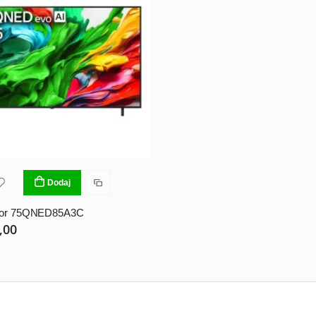
Dodaj
izor 75QNED85A3C
,00