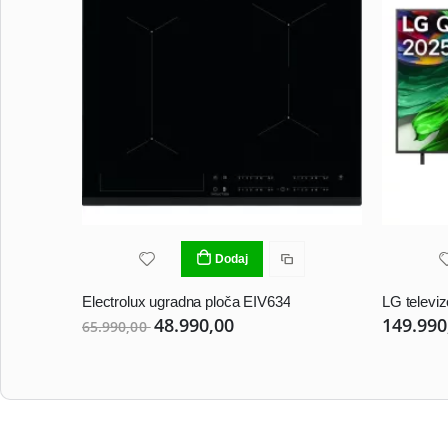
Dodaj
Electrolux ugradna ploča EIV634
LG telev
48.990,00
149.990
65.990,00