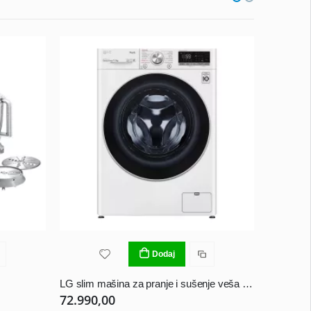
Dodaj
LG slim mašina za pranje i sušenje veša F2DV5S7S1E
Liebherr 
72.990,00
63.990,0