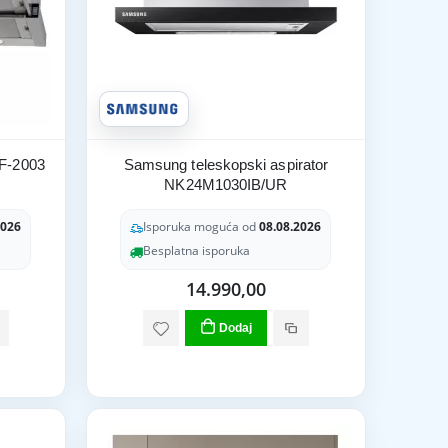
TF-2003
Samsung teleskopski aspirator
NK24M1030IB/UR
2026
Isporuka moguća od
08.08.2026
Besplatna isporuka
14.990,00
Dodaj