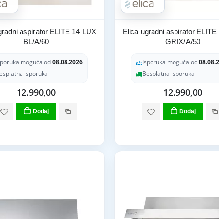
gradni aspirator ELITE 14 LUX
Elica ugradni aspirator ELIT
BL/A/60
GRIX/A/50
sporuka moguća od
08.08.2026
Isporuka moguća od
08.08.
esplatna isporuka
Besplatna isporuka
12.990,00
12.990,00
Dodaj
Dodaj