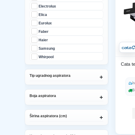
Electrolux
Elica
Eurolux
Faber
Haier
Samsung
Whirpool
Cata t
Tip ugradnog aspiratora
I
B
Boja aspiratora
Širina aspiratora (cm)