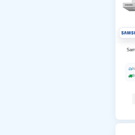
Sam
I
B