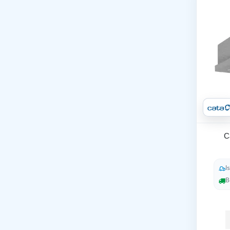
C
I
B