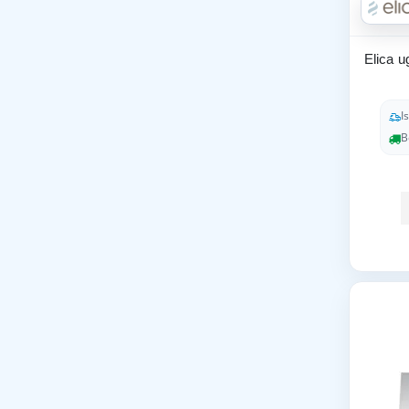
Elica u
I
B