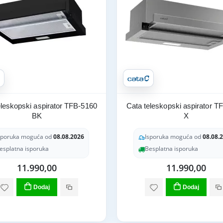
eleskopski aspirator TFB-5160
Cata teleskopski aspirator T
BK
X
sporuka moguća od
08.08.2026
Isporuka moguća od
08.08.
esplatna isporuka
Besplatna isporuka
11.990,00
11.990,00
Dodaj
Dodaj