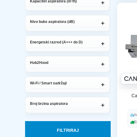
Kapacitet aspiratora (m³/h)
Nivo buke aspiratora (dB)
Energetski razred (A+++ do D)
Hob2Hood
Wi-Fi / Smart sadržaji
Ca
Broj brzina aspiratora
I
B
FILTRIRAJ