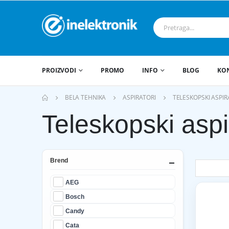
PROIZVODI
PROMO
INFO
BLOG
KO
BELA TEHNIKA
ASPIRATORI
TELESKOPSKI ASPIR
Teleskopski aspi
Brend
AEG
Bosch
Candy
Cata