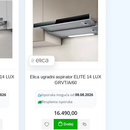
E 14 LUX
Elica ugradni aspirator ELITE 14 LUX
GRVT/A/60
2026
Isporuka moguća od
08.08.2026
Besplatna isporuka
16.490,00
Dodaj