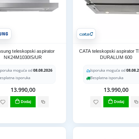
sung teleskopski aspirator
CATA teleskopski aspirator 
NK24M1030IS/UR
DURALUM 600
sporuka moguća od
08.08.2026
Isporuka moguća od
08.08.
esplatna isporuka
Besplatna isporuka
13.990,00
13.990,00
Dodaj
Dodaj