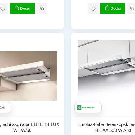
Dodaj
Dodaj
gradni aspirator ELITE 14 LUX
Eurolux-Faber teleskopski as
WH/A/60
FLEXA 500 W A60