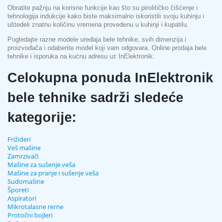
Obratite pažnju na korisne funkcije kao što su pirolitičko čišćenje i
tehnologija indukcije kako biste maksimalno iskoristili svoju kuhinju i
uštedeli znatnu količinu vremena provedenu u kuhinji i kupatilu.
Pogledajte razne modele uređaja bele tehnike, svih dimenzija i
proizvođača i odaberite model koji vam odgovara. Online prodaja bele
tehnike i isporuka na kućnu adresu uz InElektronik.
Celokupna ponuda InElektronik
bele tehnike sadrži sledeće
kategorije:
Frižideri
Veš mašine
Zamrzivači
Mašine za sušenje veša
Mašine za pranje i sušenje veša
Sudomašine
Šporeti
Aspiratori
Mikrotalasne rerne
Protočni bojleri