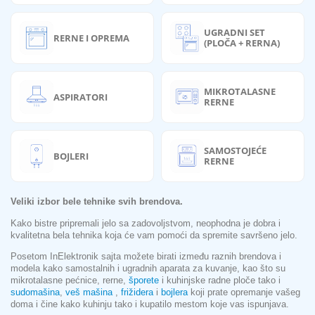
UGRADNI SET
RERNE I OPREMA
(PLOČA + RERNA)
MIKROTALASNE
ASPIRATORI
RERNE
SAMOSTOJEĆE
BOJLERI
RERNE
Veliki izbor bele tehnike svih brendova.
Kako bistre pripremali jelo sa zadovoljstvom, neophodna je dobra i
kvalitetna bela tehnika koja će vam pomoći da spremite savršeno jelo.
Posetom InElektronik sajta možete birati između raznih brendova i
modela kako samostalnih i ugradnih aparata za kuvanje, kao što su
mikrotalasne pećnice, rerne,
šporete
i kuhinjske radne ploče tako i
sudomašina
,
veš mašina
,
frižidera
i
bojlera
koji prate opremanje vašeg
doma i čine kako kuhinju tako i kupatilo mestom koje vas ispunjava.