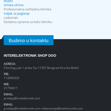
Bojleri
Vinske vitrine
Profesionalna rashladna tehnika
Valjak za peglanje
Ledomati
Dodatna oprema za belu tehniku
Budimo u kontaktu
INTERELEKTRONIK SHOP DOO
ADRESA:
Četvrtog jula 1 prilaz 5a,11307 Beograd-Grocka-Boleč
PIB:
112840329
MB:
21750611
EMAIL:
prodaja@inelektronik.com
EMAIL:
prodaja@inelektronik.com
reklamacije@inelektronik.com