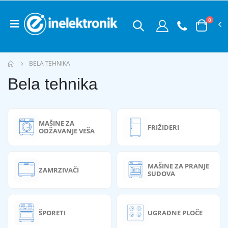
0
BELA TEHNIKA
Bela tehnika
MAŠINE ZA
FRIŽIDERI
ODŽAVANJE VEŠA
MAŠINE ZA PRANJE
ZAMRZIVAČI
SUDOVA
ŠPORETI
UGRADNE PLOČE