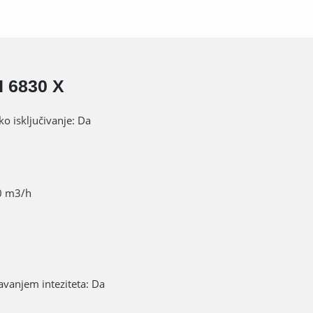
H 6830 X
o isključivanje: Da
0 m3/h
avanjem inteziteta: Da