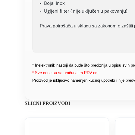
Boja: Inox
Ugljeni filter ( nije uključen u pakovanju)
Prava potrošača u skladu sa zakonom o zaštiti 
* Inelektronik nastoji da bude što preciznija u opisu svih 
* Sve cene su sa uračunatim PDV-om.
Proizvod je isključivo namenjen kućnoj upotrebi i nije pr
SLIČNI PROIZVODI