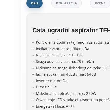
OPIS
DEKLARACIJA
OCENE
Cata ugradni aspirator TF
Kontrole na dodir sa tajmerom za automatsk
Indikator zaprljanosti filtera: Da
Nivoi jačine: 6 ( 5 + 1 turbo )
Snaga odvoda vazduha: 795 m3/h
Maksimalna snaga slobodnog odvoda: 120
Jačina zvuka: min 46dB / max 64dB
Inverter motor: Da
Ultra tih: Da
Maksimalna potrošnja struje: 270W
Osvetljenje LED visoke efikasnosti sa podeš
Energetska klasa: A+++