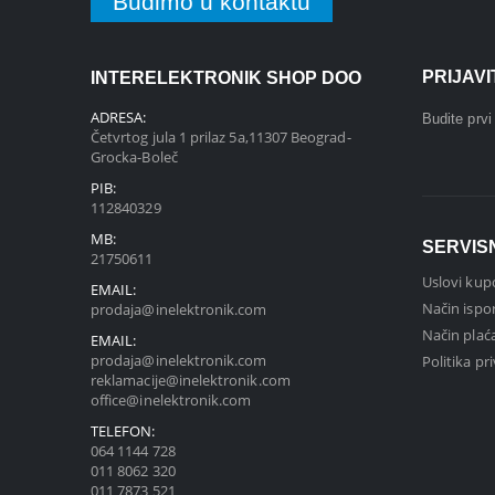
Budimo u kontaktu
PRIJAV
INTERELEKTRONIK SHOP DOO
ADRESA:
Budite prv
Četvrtog jula 1 prilaz 5a,11307 Beograd-
Grocka-Boleč
PIB:
112840329
MB:
SERVIS
21750611
Uslovi kup
EMAIL:
Način ispo
prodaja@inelektronik.com
Način plać
EMAIL:
prodaja@inelektronik.com
Politika pr
reklamacije@inelektronik.com
office@inelektronik.com
TELEFON:
064 1144 728
011 8062 320
011 7873 521