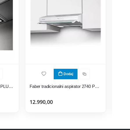
Dodaj
Elica ugradni aspirator BOX IN PLUS IXGL/A/90
Faber tradicionalni aspirator 2740 PB SRM WH A60
12.990,00
13.99