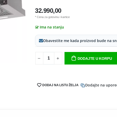
32.990,00
* Cena za gotovinu i kartice
Ima na stanju
Obavestite me kada proizvod bude na sn
DODAJTE U KORPU
Dodajte na upore
DODAJ NA LISTU ŽELJA