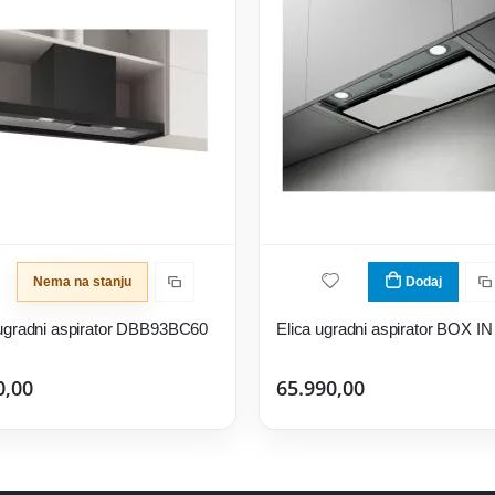
Nema na stanju
Dodaj
ugradni aspirator DBB93BC60
0,00
65.990,00