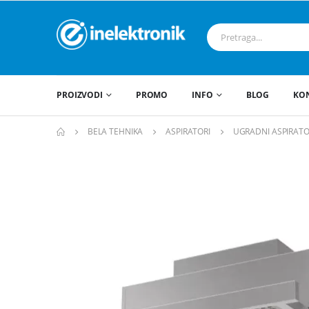
PROIZVODI
PROMO
INFO
BLOG
KO
BELA TEHNIKA
ASPIRATORI
UGRADNI ASPIRATO