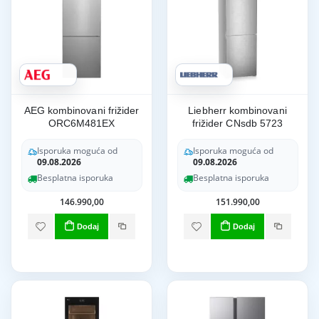
AEG kombinovani frižider
Liebherr kombinovani
ORC6M481EX
frižider CNsdb 5723
Isporuka moguća od
Isporuka moguća od
09.08.2026
09.08.2026
Besplatna isporuka
Besplatna isporuka
146.990,00
151.990,00
Dodaj
Dodaj