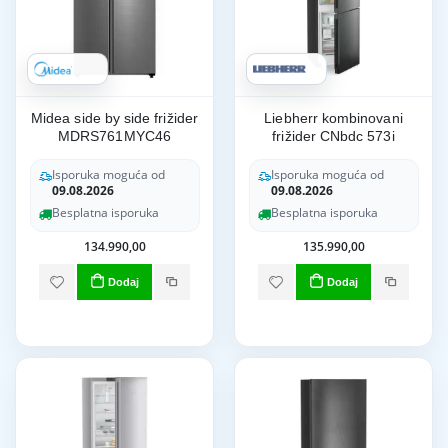
Midea side by side frižider
Liebherr kombinovani
MDRS761MYC46
frižider CNbdc 573i
Isporuka moguća od
Isporuka moguća od
09.08.2026
09.08.2026
Besplatna isporuka
Besplatna isporuka
134.990,00
135.990,00
Dodaj
Dodaj