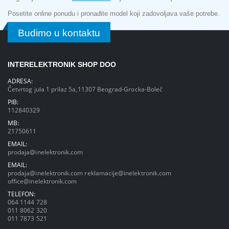
Posetite online ponudu i pronađite model koji zadovoljava vaše potrebe.
Budimo u kontaktu
INTERELEKTRONIK SHOP DOO
ADRESA:
Četvrtog jula 1 prilaz 5a,11307 Beograd-Grocka-Boleč
PIB:
112840329
MB:
21750611
EMAIL:
prodaja@inelektronik.com
EMAIL:
prodaja@inelektronik.com
reklamacije@inelektronik.com
office@inelektronik.com
TELEFON:
064 1144 728
011 8062 320
011 7873 521