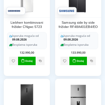
Liebherr kombinovani
Samsung side by side
frižider CNgwc 5723
frižider RF48A401EB4/EO
Isporuka moguća od
Isporuka moguća od
09.08.2026
09.08.2026
Besplatna isporuka
Besplatna isporuka
132.990,00
133.990,00
Dodaj
Dodaj