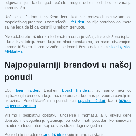
odgovara jer kada god požele mogu dobiti led bez otvaranja
zamrzivača.
Reč je o čistom i svežem ledu koji se proizvodi nezavisno od
raspoloživog prostora u zamrzivaču -
frižideru
pa nije potrebno da imate
zalihe leda da bi ga koristili u nekom trenutku.
Ako odaberete frižider sa ledomatom cena je viša, ali se uloženo isplati
i kroz kvalitetniju hranu koja se hladi konstantno, sa ređim otvaranjem
samog frižidera ili zamrzivača. Ledomati često dolaze sa
side by side
frižiderima
.
Najpopularniji brendovi u našoj
ponudi
LG,
Haier frižideri
, Liebherr,
Bosch frizideri
… su samo neki od
najtraženijih brendova koje možete pronaći kod nas po veoma povoljnim
uslovima. Pored klasičnih u ponudi su i
ugradni frižideri
, kao i
frižideri
sa jednim vratima
.
Vršimo i besplatnu dostavu, unošenje i montažu, a u okviru cene
dobijate i višegodišnju garanciju pa ćete imati pouzdan kombinovani
frižider sa ledomatom koji će vas služiti dugi niz godina.
Pogledajte i moderne
crne frižidere
koje imamo na stanju