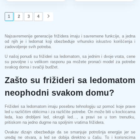
1
2
3
4
Najsavremenije generacije frižidera imaju i savremene funkcije, a jedna
od njih je i ledomat koji obezbeđuje vrhunsko iskustvo korišćenja i
zadovoljenje svih potreba.
U našoj ponudi su frižideri sa ledomatom, sa jednim i dvoje vrata, cene
su povoljne i u velikom rasponu pa možete pronaći model za potrebe
svakog doma i svačiji budžet.
Zašto su frižideri sa ledomatom
neophodni svakom domu?
Frižideri sa ledomatom imaju posebnu tehnologiju uz pomoć koje prave
led u različitim oblicima i za različite potrebe. On može biti u kockicama
leda, kao drobljeni led, okrugli led…, a pravi se u tom trenutku,
pritiskom na jedno dugme na spoljnim vratima frižidera.
Ovakav dizajn obezbeđuje da se smanjuje potrošnja energije jer se
uređaj ne otvara, a led se dobija direktno u čašu. To i korisnicima