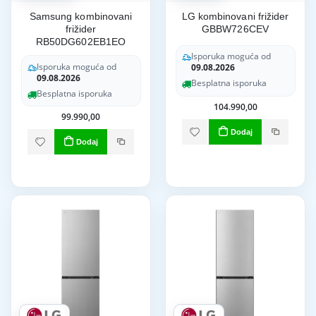
Samsung kombinovani
LG kombinovani frižider
frižider
GBBW726CEV
RB50DG602EB1EO
Isporuka moguća od
Isporuka moguća od
09.08.2026
09.08.2026
Besplatna isporuka
Besplatna isporuka
104.990,00
99.990,00
Dodaj
Dodaj