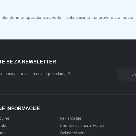
a, blenderima, aparatima za vodu ili sokovnicima, na pravom ste mestu.
ITE SE ZA NEWSLETTER
i informisani o nasim novim ponudama!!!
NE INFORMACIJE
ovine
Reklamacije
ruke
Uputstvo za naručivanje
anja
Ovlašćeni servisi