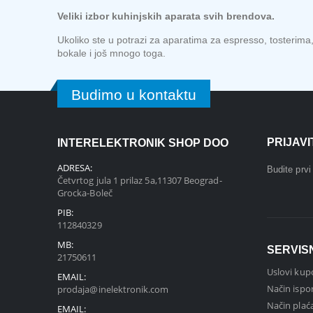
Veliki izbor kuhinjskih aparata svih brendova.
Ukoliko ste u potrazi za aparatima za espresso, tosterim
bokale i još mnogo toga.
Budimo u kontaktu
PRIJAV
INTERELEKTRONIK SHOP DOO
ADRESA:
Budite prv
Četvrtog jula 1 prilaz 5a,11307 Beograd-
Grocka-Boleč
PIB:
112840329
MB:
SERVIS
21750611
Uslovi kup
EMAIL:
Način ispo
prodaja@inelektronik.com
Način plać
EMAIL: