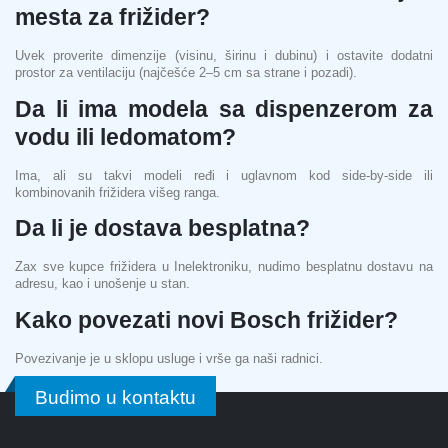
mesta za frižider?
Uvek proverite dimenzije (visinu, širinu i dubinu) i ostavite dodatni
prostor za ventilaciju (najčešće 2–5 cm sa strane i pozadi).
Da li ima modela sa dispenzerom za
vodu ili ledomatom?
Ima, ali su takvi modeli ređi i uglavnom kod side-by-side ili
kombinovanih frižidera višeg ranga.
Da li je dostava besplatna?
Zax sve kupce frižidera u Inelektroniku, nudimo besplatnu dostavu na
adresu, kao i unošenje u stan.
Kako povezati novi Bosch frižider?
Povezivanje je u sklopu usluge i vrše ga naši radnici.
Budimo u kontaktu