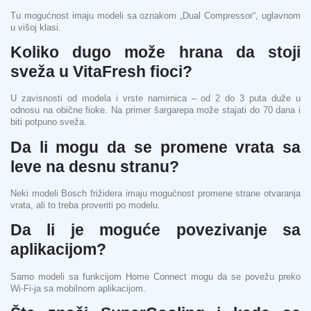
Tu mogućnost imaju modeli sa oznakom „Dual Compressor“, uglavnom
u višoj klasi.
Koliko dugo može hrana da stoji
sveža u VitaFresh fioci?
U zavisnosti od modela i vrste namirnica – od 2 do 3 puta duže u
odnosu na obične fioke. Na primer šargarepa može stajati do 70 dana i
biti potpuno sveža.
Da li mogu da se promene vrata sa
leve na desnu stranu?
Neki modeli Bosch frižidera imaju mogućnost promene strane otvaranja
vrata, ali to treba proveriti po modelu.
Da li je moguće povezivanje sa
aplikacijom?
Samo modeli sa funkcijom Home Connect mogu da se povežu preko
Wi‑Fi‑ja sa mobilnom aplikacijom.