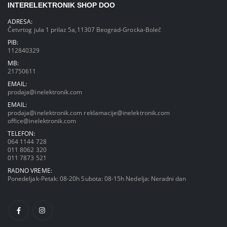
INTERELEKTRONIK SHOP DOO
ADRESA:
Četvrtog jula 1 prilaz 5a,11307 Beograd-Grocka-Boleč
PIB:
112840329
MB:
21750611
EMAIL:
prodaja@inelektronik.com
EMAIL:
prodaja@inelektronik.com
reklamacije@inelektronik.com
office@inelektronik.com
TELEFON:
064 1144 728
011 8062 320
011 7873 521
RADNO VREME:
Ponedeljak-Petak: 08-20h Subota: 08-15h Nedelja: Neradni dan