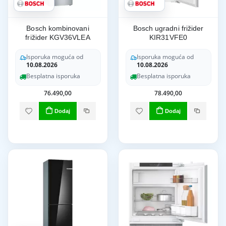
Bosch kombinovani
Bosch ugradni frižider
frižider KGV36VLEA
KIR31VFE0
Isporuka moguća od
Isporuka moguća od
10.08.2026
10.08.2026
Besplatna isporuka
Besplatna isporuka
76.490,00
78.490,00
Dodaj
Dodaj