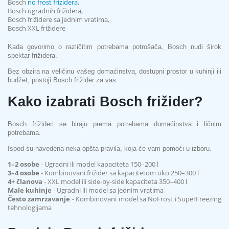
Bosch
no frost frizidera
,
Bosch ugradnih frižidera,
Bosch frižidere sa jednim vratima,
Bosch XXL frižidere
Kada govorimo o različitim potrebama potrošača, Bosch nudi širok
spektar frižidera.
Bez obzira na veličinu vašeg domaćinstva, dostupni prostor u kuhinji ili
budžet, postoji Bosch frižider za vas.
Kako izabrati Bosch frižider?
Bosch frižideri se biraju prema potrebama domaćinstva i ličnim
potrebama.
Ispod su navedena neka opšta pravila, koja će vam pomoći u izboru.
1–2 osobe
- Ugradni ili model kapaciteta 150–200 l
3–4 osobe
- Kombinovani frižider sa kapacitetom oko 250–300 l
4+ članova
- XXL model ili side-by-side kapaciteta 350–400 l
Male kuhinje
- Ugradni ili model sa jednim vratima
Često zamrzavanje
- Kombinovani model sa NoFrost i SuperFreezing
tehnologijama