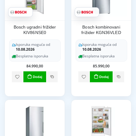
Bosch ugradni frižider
Bosch kombinovani
KIV86NSE0
frižider KGN36VLED
Isporuka moguća od
Isporuka moguća od
10.08.2026
10.08.2026
Besplatna isporuka
Besplatna isporuka
84.990,00
85.990,00
Dodaj
Dodaj