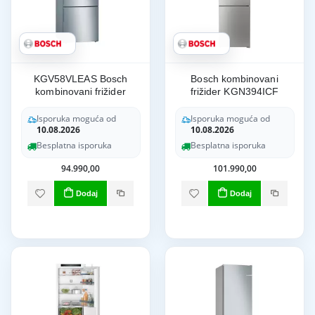
KGV58VLEAS Bosch
Bosch kombinovani
kombinovani frižider
frižider KGN394ICF
Isporuka moguća od
Isporuka moguća od
10.08.2026
10.08.2026
Besplatna isporuka
Besplatna isporuka
94.990,00
101.990,00
Dodaj
Dodaj