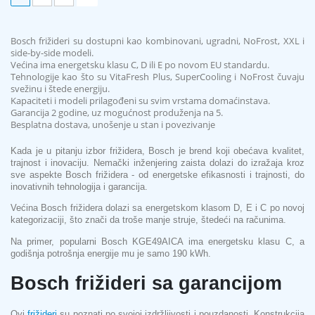
Bosch frižideri su dostupni kao kombinovani, ugradni, NoFrost, XXL i
side-by-side modeli.
Većina ima energetsku klasu C, D ili E po novom EU standardu.
Tehnologije kao što su VitaFresh Plus, SuperCooling i NoFrost čuvaju
svežinu i štede energiju.
Kapaciteti i modeli prilagođeni su svim vrstama domaćinstava.
Garancija 2 godine, uz mogućnost produženja na 5.
Besplatna dostava, unošenje u stan i povezivanje
Kada je u pitanju izbor frižidera, Bosch je brend koji obećava kvalitet,
trajnost i inovaciju. Nemački inženjering zaista dolazi do izražaja kroz
sve aspekte Bosch frižidera - od energetske efikasnosti i trajnosti, do
inovativnih tehnologija i garancija.
Većina Bosch frižidera dolazi sa energetskom klasom D, E i C po novoj
kategorizaciji, što znači da troše manje struje, štedeći na računima.
Na primer, popularni Bosch KGE49AICA ima energetsku klasu C, a
godišnja potrošnja energije mu je samo 190 kWh.
Bosch frižideri sa garancijom
Ovi
frižideri
su poznati po svojoj izdržljivosti i pouzdanosti. Konstrukcija