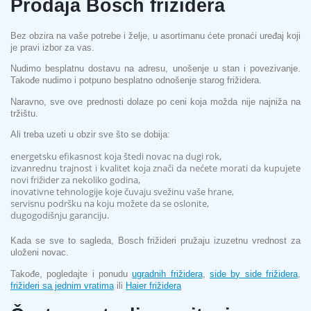
Prodaja Bosch frižidera
Bez obzira na vaše potrebe i želje, u asortimanu ćete pronaći uređaj koji
je pravi izbor za vas.
Nudimo besplatnu dostavu na adresu, unošenje u stan i povezivanje.
Takođe nudimo i potpuno besplatno odnošenje starog frižidera.
Naravno, sve ove prednosti dolaze po ceni koja možda nije najniža na
tržištu.
Ali treba uzeti u obzir sve što se dobija:
energetsku efikasnost koja štedi novac na dugi rok,
izvanrednu trajnost i kvalitet koja znači da nećete morati da kupujete
novi frižider za nekoliko godina,
inovativne tehnologije koje čuvaju svežinu vaše hrane,
servisnu podršku na koju možete da se oslonite,
dugogodišnju garanciju.
Kada se sve to sagleda, Bosch frižideri pružaju izuzetnu vrednost za
uloženi novac.
Takođe, pogledajte i ponudu
ugradnih frižidera
,
side by side frižidera
,
frižideri sa jednim vratima
ili
Haier frižidera