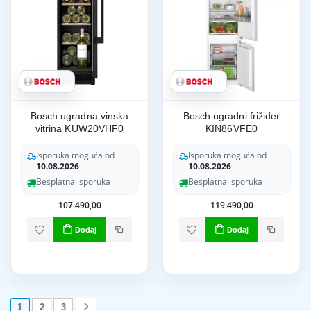
Bosch ugradna vinska
Bosch ugradni frižider
vitrina KUW20VHF0
KIN86VFE0
Isporuka moguća od
Isporuka moguća od
10.08.2026
10.08.2026
Besplatna isporuka
Besplatna isporuka
107.490,00
119.490,00
Dodaj
Dodaj
1
2
3