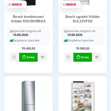
Bosch kombinovani
Bosch ugradni frižider
frižider KGV36VBEAS
KUL22VFD0
Isporuka moguća od
Isporuka moguća od
10.08.2026
10.08.2026
Besplatna isporuka
Besplatna isporuka
78.490,00
78.990,00
Dodaj
Dodaj