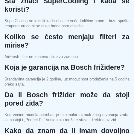
Šta znači SuperCooling i kada se
koristi?
SuperCooling se koristi kada ubacite veće količine hrane – brzo spušta
temperaturu da bi se nova hrana brzo ohladila.
Koliko se često menjaju filteri za
mirise?
AirFresh filter ne zahteva nikakvu zamenu.
Koja je garancija na Bosch frižidere?
Standardna garancija je 2 godine, uz mogućnost produženja na 5 godina
preko sajta.
Da li Bosch frižider može da stoji
pored zida?
Kod većine modela potreban je minimalni razmak zbog otvaranja vrata,
ali postoji i „Perfect Fit“ serija koju možete staviti direktno uz zid.
Kako da znam da li imam dovoljno