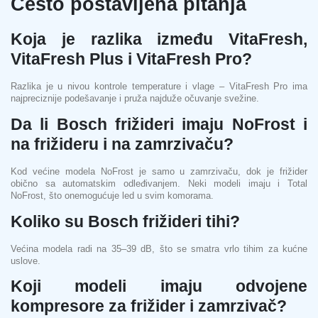
Često postavljena pitanja
Koja je razlika između VitaFresh,
VitaFresh Plus i VitaFresh Pro?
Razlika je u nivou kontrole temperature i vlage – VitaFresh Pro ima
najpreciznije podešavanje i pruža najduže očuvanje svežine.
Da li Bosch frižideri imaju NoFrost i
na frižideru i na zamrzivaču?
Kod većine modela NoFrost je samo u zamrzivaču, dok je frižider
obično sa automatskim odleđivanjem. Neki modeli imaju i Total
NoFrost, što onemogućuje led u svim komorama.
Koliko su Bosch frižideri tihi?
Većina modela radi na 35–39 dB, što se smatra vrlo tihim za kućne
uslove.
Koji modeli imaju odvojene
kompresore za frižider i zamrzivač?