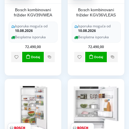
Bosch kombinovani
Bosch kombinovani
frižider KGV39VWEA
frižider KGV36VLEAS
Isporuka moguća od
Isporuka moguća od
10.08.2026
10.08.2026
Besplatna isporuka
Besplatna isporuka
72.490,00
72.490,00
Dodaj
Dodaj