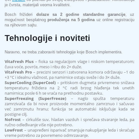
je čvrsta, materijali veoma kvalitetni.
Bosch frižideri
dolaze sa 2 godine standardne garancije
, uz
mogućnost besplatnog
produženja na 5 godina
uz online registraciju
na njihovom sajtu.
Tehnologije i noviteti
Naravno, ne treba zaboraviti tehnologije koje Bosch implementira.
VitaFresh Plus
– fioka sa regulacijom vlage i niskom temperaturom;
čuva voće, povrće, meso i ribu do 2× duže.
VitaFresh Pro
– precizni senzori i zatvorena komora održavaju –1 do
+3 °C i idealnu vlažnost, pa namirnice ostaju sveže i do 3× duže.
SuperCooling (SuperCool)
– pritiskom dugmeta privremeno snižava
temperaturu frižidera na 2 °C radi brzog hlađenja tek unetih
namirnica; posle 6 h se vraća na prethodnu postavku.
SuperFreezing (SuperFreeze)
– naglo spušta temperaturu
zamrzivača da bi nove proizvode momentalno zamrznuo i sačuvao
već zamrznutu hranu; funkcija se automatski isključuje kada se
postigne cilj.
NoFrost
– cirkuliše suv, hladan vazduh i sprečava stvaranje leda, pa
ručno odleđivanje više nije potrebno.
LowFrost
– unapređeni isparivač smanjuje nakupljanje leda i skraćuje
vreme potrebno za povremeno odmrzavanje.