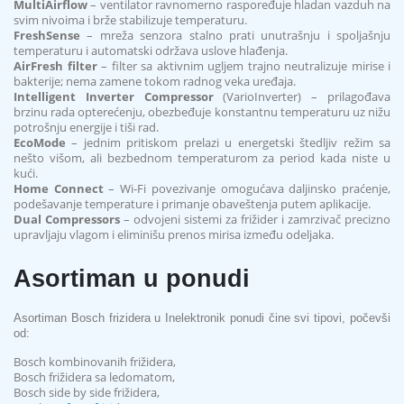
MultiAirflow
– ventilator ravnomerno raspoređuje hladan vazduh na
svim nivoima i brže stabilizuje temperaturu.
FreshSense
– mreža senzora stalno prati unutrašnju i spoljašnju
temperaturu i automatski održava uslove hlađenja.
AirFresh filter
– filter sa aktivnim ugljem trajno neutralizuje mirise i
bakterije; nema zamene tokom radnog veka uređaja.
Intelligent Inverter Compressor
(VarioInverter) – prilagođava
brzinu rada opterećenju, obezbeđuje konstantnu temperaturu uz nižu
potrošnju energije i tiši rad.
EcoMode
– jednim pritiskom prelazi u energetski štedljiv režim sa
nešto višom, ali bezbednom temperaturom za period kada niste u
kući.
Home Connect
– Wi‑Fi povezivanje omogućava daljinsko praćenje,
podešavanje temperature i primanje obaveštenja putem aplikacije.
Dual Compressors
– odvojeni sistemi za frižider i zamrzivač precizno
upravljaju vlagom i eliminišu prenos mirisa između odeljaka.
Asortiman u ponudi
Asortiman Bosch frizidera u Inelektronik ponudi čine svi tipovi, počevši
od:
Bosch kombinovanih frižidera,
Bosch frižidera sa ledomatom,
Bosch side by side frižidera,