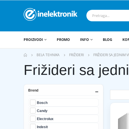
PROIZVODI
PROMO
INFO
BLOG
KO
BELA TEHNIKA
FRIŽIDERI
FRIŽIDERI SA JEDNIM 
Frižideri sa jed
Brend
Bosch
Candy
Electrolux
Indesit