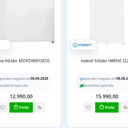
ea frižider MDRD86FGE01
Indesit frižider I48RM 1
sporuka moguća od
08.08.2026
Isporuka moguća od
08.08.
esplatna isporuka
Besplatna isporuka
12.990,00
15.990,00
Dodaj
Dodaj