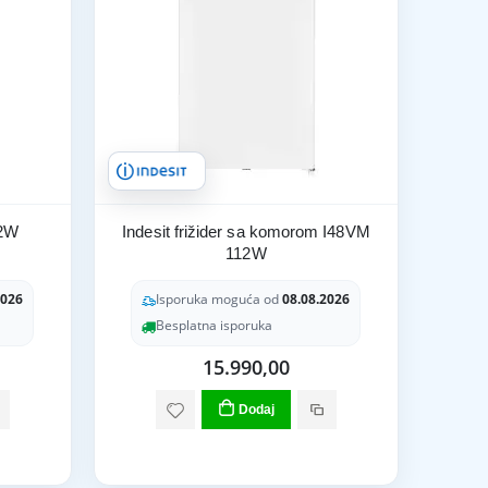
12W
Indesit frižider sa komorom I48VM
112W
2026
Isporuka moguća od
08.08.2026
Besplatna isporuka
15.990,00
Dodaj