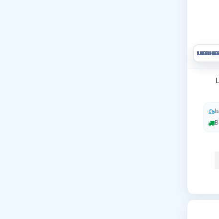
L
I
B