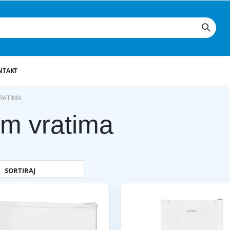
NTAKT
VRATIMA
nim vratima