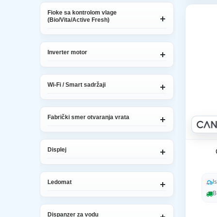
Fioke sa kontrolom vlage
(Bio/Vita/Active Fresh)
Inverter motor
Wi-Fi / Smart sadržaji
Fabrički smer otvaranja vrata
Displej
I
Ledomat
B
Dispanzer za vodu