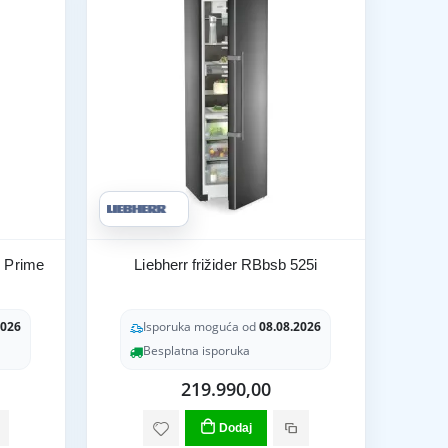
- Prime
Liebherr frižider RBbsb 525i
2026
Isporuka moguća od
08.08.2026
Besplatna isporuka
219.990,00
Dodaj