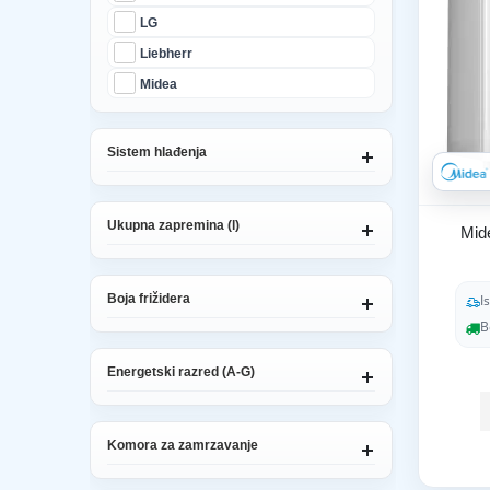
LG
Liebherr
Midea
Sistem hlađenja
Ukupna zapremina (l)
Mid
I
Boja frižidera
B
Energetski razred (A-G)
Komora za zamrzavanje