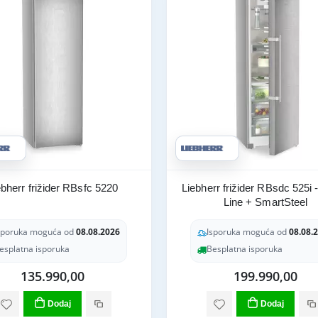
ebherr frižider RBsfc 5220
Liebherr frižider RBsdc 525i 
Line + SmartSteel
sporuka moguća od
08.08.2026
Isporuka moguća od
08.08.
esplatna isporuka
Besplatna isporuka
135.990,00
199.990,00
Dodaj
Dodaj