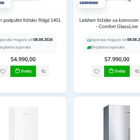
r podpultni frižider Rdgd 1401
Liebherr frižider sa komorom
- Comfort GlassLine
sporuka moguća od
08.08.2026
Isporuka moguća od
08.08.
esplatna isporuka
Besplatna isporuka
54.990,00
57.990,00
Dodaj
Dodaj