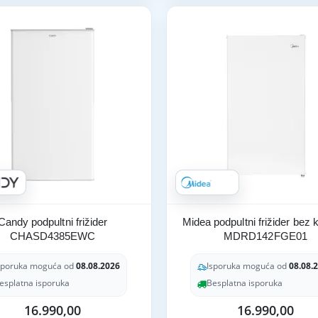
Candy podpultni frižider
Midea podpultni frižider bez
CHASD4385EWC
MDRD142FGE01
sporuka moguća od
08.08.2026
Isporuka moguća od
08.08.
esplatna isporuka
Besplatna isporuka
16.990,00
16.990,00