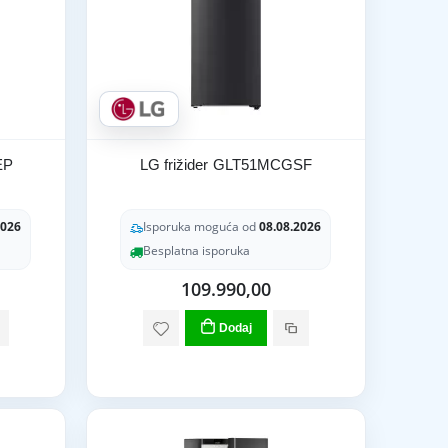
EP
LG frižider GLT51MCGSF
2026
Isporuka moguća od
08.08.2026
Besplatna isporuka
109.990,00
Dodaj