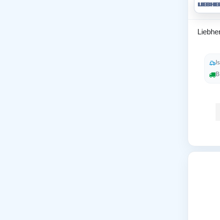
Liebher
I
B