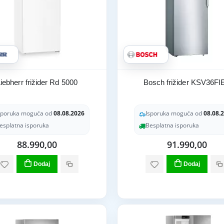
iebherr frižider Rd 5000
Bosch frižider KSV36FI
sporuka moguća od
08.08.2026
Isporuka moguća od
08.08.
esplatna isporuka
Besplatna isporuka
88.990,00
91.990,00
Dodaj
Dodaj