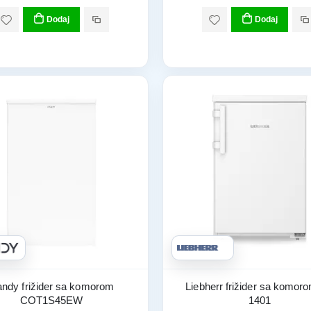
Dodaj
Dodaj
ndy frižider sa komorom
Liebherr frižider sa komor
COT1S45EW
1401