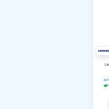
Li
I
B