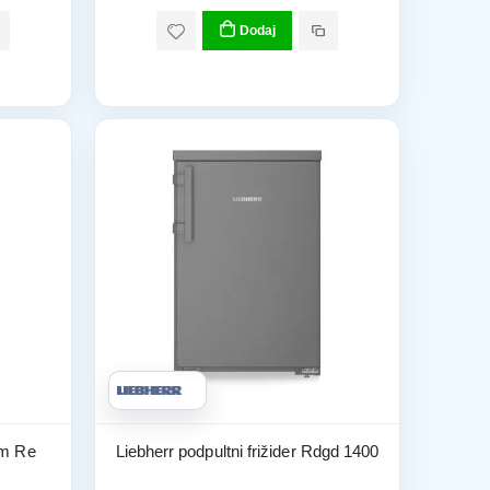
Dodaj
om Re
Liebherr podpultni frižider Rdgd 1400