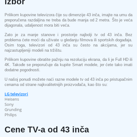
izbor
Prilikom kupovine televizora čije su dimenzije 43 inča, imajte na umu da
preporučena razdaljina ne treba da bude manja od 2 metra. Što je veća
dijagonala, udaljenost mora biti veća.
Zato je za manje stanove i prostorije najbolji tv od 43 inča. Bez
problema ćete moći da uživate u gledanju filmova ili sportskih događaja.
Osim toga, televizori od 43 inča su često na akcijama, jer su
najzastupljeniji modeli na tržištu.
Prilikom kupovine obratite pažnju na rezoluciju ekrana, da li je Full HD ili
4K. Takođe se preporučuje da kupite Smart modele, jer ćete tako imati
dodatne pogodnosti.
U našoj ponudi možete naći razne modele tv od 43 inča po pristupačnim
cenama od strane najkvalitetnijih proizvođača, kao što su:
LG televizori
Heisens
Sony
Grunding
Philips
Cene TV-a od 43 inča