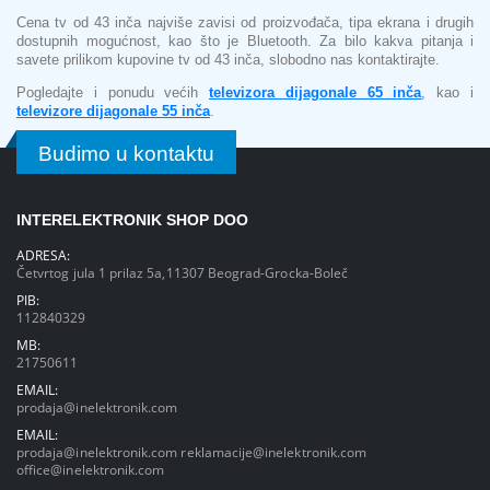
Cena tv od 43 inča najviše zavisi od proizvođača, tipa ekrana i drugih
dostupnih mogućnost, kao što je Bluetooth. Za bilo kakva pitanja i
savete prilikom kupovine tv od 43 inča, slobodno nas kontaktirajte.
Pogledajte i ponudu većih
televizora dijagonale 65 inča
, kao i
televizore dijagonale 55 inča
.
Budimo u kontaktu
INTERELEKTRONIK SHOP DOO
ADRESA:
Četvrtog jula 1 prilaz 5a,11307 Beograd-Grocka-Boleč
PIB:
112840329
MB:
21750611
EMAIL:
prodaja@inelektronik.com
EMAIL:
prodaja@inelektronik.com
reklamacije@inelektronik.com
office@inelektronik.com