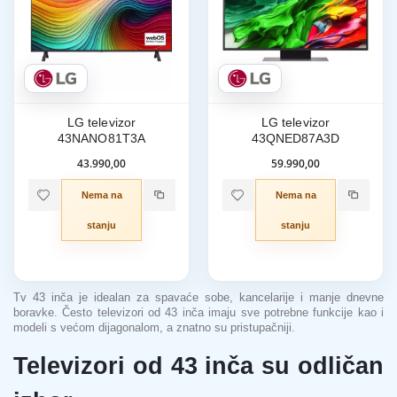
LG televizor
LG televizor
43NANO81T3A
43QNED87A3D
43.990,00
59.990,00
Nema na
Nema na
stanju
stanju
Tv 43 inča je idealan za spavaće sobe, kancelarije i manje dnevne
boravke. Često televizori od 43 inča imaju sve potrebne funkcije kao i
modeli s većom dijagonalom, a znatno su pristupačniji.
Televizori od 43 inča su odličan