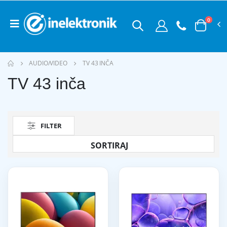
0
AUDIO/VIDEO
TV 43 INČA
TV 43 inča
FILTER