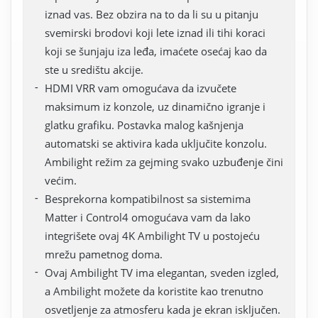
iznad vas. Bez obzira na to da li su u pitanju
svemirski brodovi koji lete iznad ili tihi koraci
koji se šunjaju iza leđa, imaćete osećaj kao da
ste u središtu akcije.
HDMI VRR vam omogućava da izvučete
maksimum iz konzole, uz dinamično igranje i
glatku grafiku. Postavka malog kašnjenja
automatski se aktivira kada uključite konzolu.
Ambilight režim za gejming svako uzbuđenje čini
većim.
Besprekorna kompatibilnost sa sistemima
Matter i Control4 omogućava vam da lako
integrišete ovaj 4K Ambilight TV u postojeću
mrežu pametnog doma.
Ovaj Ambilight TV ima elegantan, sveden izgled,
a Ambilight možete da koristite kao trenutno
osvetljenje za atmosferu kada je ekran isključen.