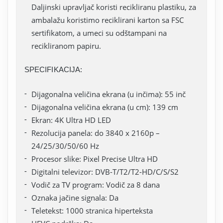
Daljinski upravljač koristi recikliranu plastiku, za
ambalažu koristimo reciklirani karton sa FSC
sertifikatom, a umeci su odštampani na
recikliranom papiru.
SPECIFIKACIJA:
Dijagonalna veličina ekrana (u inčima): 55 inč
Dijagonalna veličina ekrana (u cm): 139 cm
Ekran: 4K Ultra HD LED
Rezolucija panela: do 3840 x 2160p –
24/25/30/50/60 Hz
Procesor slike: Pixel Precise Ultra HD
Digitalni televizor: DVB-T/T2/T2-HD/C/S/S2
Vodič za TV program: Vodič za 8 dana
Oznaka jačine signala: Da
Teletekst: 1000 stranica hiperteksta