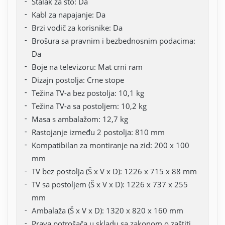
Stalak za sto: Da
Kabl za napajanje: Da
Brzi vodič za korisnike: Da
Brošura sa pravnim i bezbednosnim podacima:
Da
Boje na televizoru: Mat crni ram
Dizajn postolja: Crne stope
Težina TV-a bez postolja: 10,1 kg
Težina TV-a sa postoljem: 10,2 kg
Masa s ambalažom: 12,7 kg
Rastojanje između 2 postolja: 810 mm
Kompatibilan za montiranje na zid: 200 x 100
mm
TV bez postolja (Š x V x D): 1226 x 715 x 88 mm
TV sa postoljem (Š x V x D): 1226 x 737 x 255
mm
Ambalaža (Š x V x D): 1320 x 820 x 160 mm
Prava potrošača u skladu sa zakonom o zaštiti