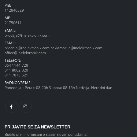
PIB:
112840329
MB:
21750611
EMAIL:
prodaja@inelektronik.com
EMAIL:
prodaja@inelektronik.com
reklamacije@inelektronik.com
office@inelektronik.com
TELEFON:
064 1144 728
011 8062 320
011 7873 521
RADNO VREME:
Ponedeljak-Petak: 08-20h Subota: 08-15h Nedelja: Neradni dan
PRIJAVITE SE ZA NEWSLETTER
Budite prvi informisani o nasim novim ponudama!!!