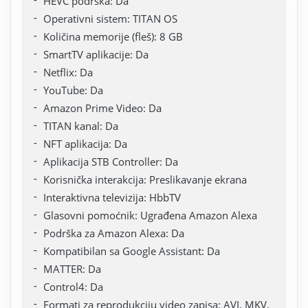
HEVC podrška: Da
Operativni sistem: TITAN OS
Količina memorije (fleš): 8 GB
SmartTV aplikacije: Da
Netflix: Da
YouTube: Da
Amazon Prime Video: Da
TITAN kanal: Da
NFT aplikacija: Da
Aplikacija STB Controller: Da
Korisnička interakcija: Preslikavanje ekrana
Interaktivna televizija: HbbTV
Glasovni pomoćnik: Ugrađena Amazon Alexa
Podrška za Amazon Alexa: Da
Kompatibilan sa Google Assistant: Da
MATTER: Da
Control4: Da
Formati za reprodukciju video zapisa: AVI, MKV,