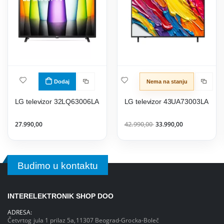
Dodaj
Nema na stanju
LG televizor 32LQ63006LA
LG televizor 43UA73003LA
27.990,00
42.990,00
33.990,00
Budimo u kontaktu
INTERELEKTRONIK SHOP DOO
ADRESA:
Četvrtog jula 1 prilaz 5a,11307 Beograd-Grocka-Boleč