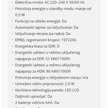
Električna mreža: AC 220–240 V 50/60 Hz
Potrošnja energije u standby modu: manje od
0,5 W
Funkcije za uštedu energije: Da
Automatski tajmer za isključivanje: Da
Isključivanje ekrana (za radio): Da
EPREL registracioni brojevi: 1972266
Energetska klasa za SDR: D
Energetski zahtevi u režimu uključenog
napajanja za SDR: 51 kWč/1000h
Energetski zahtevi u režimu uključenog
napajanja za HDR: 86 kWč/1000h
Potrošnja energije u isključenom stanju: n/a
Umreženi režim pripravnosti: 2.0 W
Korišćena tehnologija panela: LED LCD
Daljinski upravljač: Da
2 baterije veličine AAA: Da