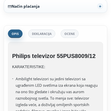
Način plaćanja
OPIS
DEKLARACIJA
OCENE
Philips televizor 55PUS8009/12
KARAKTERISTIKE:
Ambilight televizori su jedini televizori sa
ugrađenim LED svetlima iza ekrana koja reaguju
na ono što gledate i okružuju vas aurom
raznobojnog svetla. To menja sve: televizor
izgleda veće, a doživljaj omiljenih sportskih