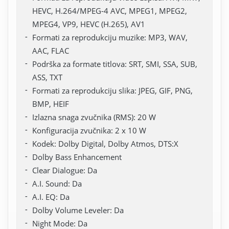
HEVC, H.264/MPEG-4 AVC, MPEG1, MPEG2,
MPEG4, VP9, HEVC (H.265), AV1
Formati za reprodukciju muzike: MP3, WAV,
AAC, FLAC
Podrška za formate titlova: SRT, SMI, SSA, SUB,
ASS, TXT
Formati za reprodukciju slika: JPEG, GIF, PNG,
BMP, HEIF
Izlazna snaga zvučnika (RMS): 20 W
Konfiguracija zvučnika: 2 x 10 W
Kodek: Dolby Digital, Dolby Atmos, DTS:X
Dolby Bass Enhancement
Clear Dialogue: Da
A.I. Sound: Da
A.I. EQ: Da
Dolby Volume Leveler: Da
Night Mode: Da