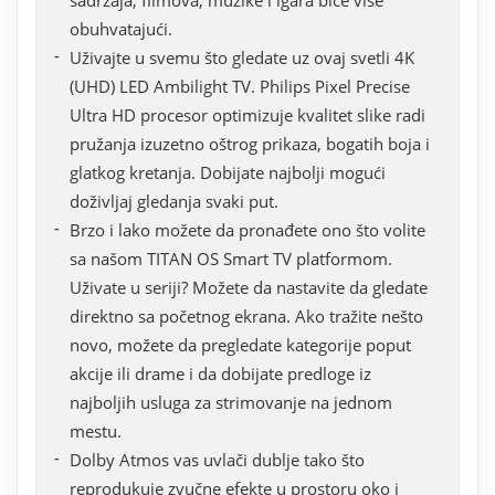
sadržaja, filmova, muzike i igara biće više
obuhvatajući.
Uživajte u svemu što gledate uz ovaj svetli 4K
(UHD) LED Ambilight TV. Philips Pixel Precise
Ultra HD procesor optimizuje kvalitet slike radi
pružanja izuzetno oštrog prikaza, bogatih boja i
glatkog kretanja. Dobijate najbolji mogući
doživljaj gledanja svaki put.
Brzo i lako možete da pronađete ono što volite
sa našom TITAN OS Smart TV platformom.
Uživate u seriji? Možete da nastavite da gledate
direktno sa početnog ekrana. Ako tražite nešto
novo, možete da pregledate kategorije poput
akcije ili drame i da dobijate predloge iz
najboljih usluga za strimovanje na jednom
mestu.
Dolby Atmos vas uvlači dublje tako što
reprodukuje zvučne efekte u prostoru oko i