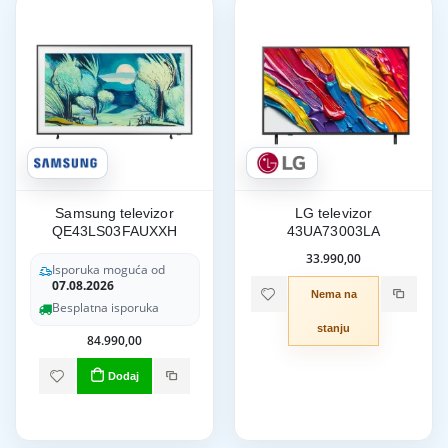
Samsung televizor
LG televizor
QE43LS03FAUXXH
43UA73003LA
33.990,00
Isporuka moguća od
07.08.2026
Nema na
Besplatna isporuka
stanju
84.990,00
Dodaj