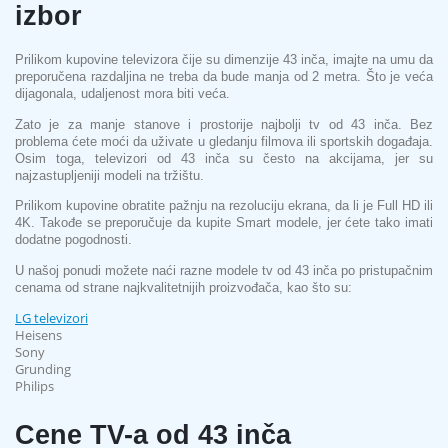
izbor
Prilikom kupovine televizora čije su dimenzije 43 inča, imajte na umu da
preporučena razdaljina ne treba da bude manja od 2 metra. Što je veća
dijagonala, udaljenost mora biti veća.
Zato je za manje stanove i prostorije najbolji tv od 43 inča. Bez
problema ćete moći da uživate u gledanju filmova ili sportskih događaja.
Osim toga, televizori od 43 inča su često na akcijama, jer su
najzastupljeniji modeli na tržištu.
Prilikom kupovine obratite pažnju na rezoluciju ekrana, da li je Full HD ili
4K. Takođe se preporučuje da kupite Smart modele, jer ćete tako imati
dodatne pogodnosti.
U našoj ponudi možete naći razne modele tv od 43 inča po pristupačnim
cenama od strane najkvalitetnijih proizvođača, kao što su:
LG televizori
Heisens
Sony
Grunding
Philips
Cene TV-a od 43 inča