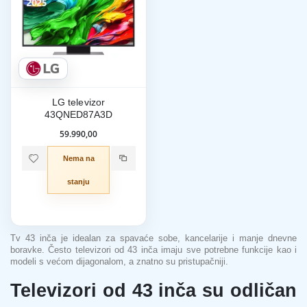
LG televizor
43QNED87A3D
59.990,00
Nema na
stanju
Tv 43 inča je idealan za spavaće sobe, kancelarije i manje dnevne
boravke. Često televizori od 43 inča imaju sve potrebne funkcije kao i
modeli s većom dijagonalom, a znatno su pristupačniji.
Televizori od 43 inča su odličan