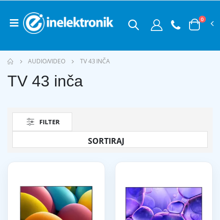
0
AUDIO/VIDEO
TV 43 INČA
TV 43 inča
FILTER