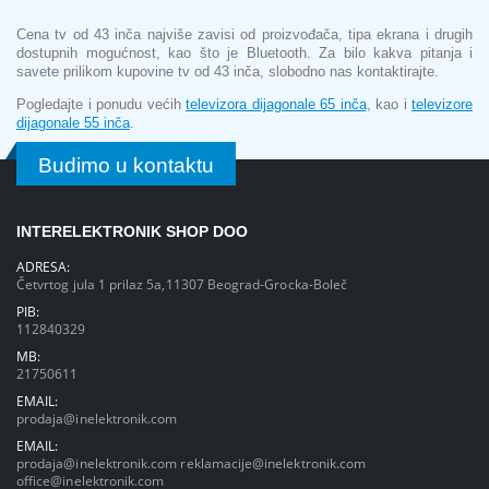
Cena tv od 43 inča najviše zavisi od proizvođača, tipa ekrana i drugih
dostupnih mogućnost, kao što je Bluetooth. Za bilo kakva pitanja i
savete prilikom kupovine tv od 43 inča, slobodno nas kontaktirajte.
Pogledajte i ponudu većih
televizora dijagonale 65 inča
, kao i
televizore
dijagonale 55 inča
.
Budimo u kontaktu
INTERELEKTRONIK SHOP DOO
ADRESA:
Četvrtog jula 1 prilaz 5a,11307 Beograd-Grocka-Boleč
PIB:
112840329
MB:
21750611
EMAIL:
prodaja@inelektronik.com
EMAIL:
prodaja@inelektronik.com
reklamacije@inelektronik.com
office@inelektronik.com