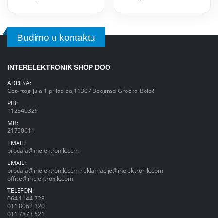
Budimo u kontaktu
INTERELEKTRONIK SHOP DOO
ADRESA:
Četvrtog jula 1 prilaz 5a,11307 Beograd-Grocka-Boleč
PIB:
112840329
MB:
21750611
EMAIL:
prodaja@inelektronik.com
EMAIL:
prodaja@inelektronik.com
reklamacije@inelektronik.com
office@inelektronik.com
TELEFON:
064 1144 728
011 8062 320
011 7873 521