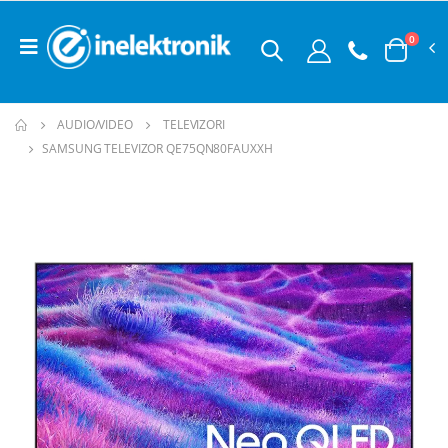
0
AUDIO/VIDEO
TELEVIZORI
SAMSUNG TELEVIZOR QE75QN80FAUXXH