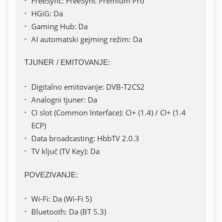
FreeSync: FreeSync Premium Pro
HGiG: Da
Gaming Hub: Da
AI automatski gejming režim: Da
TJUNER / EMITOVANJE:
Digitalno emitovanje: DVB-T2CS2
Analogni tjuner: Da
CI slot (Common Interface): CI+ (1.4) / CI+ (1.4
ECP)
Data broadcasting: HbbTV 2.0.3
TV ključ (TV Key): Da
POVEZIVANJE:
Wi-Fi: Da (Wi-Fi 5)
Bluetooth: Da (BT 5.3)