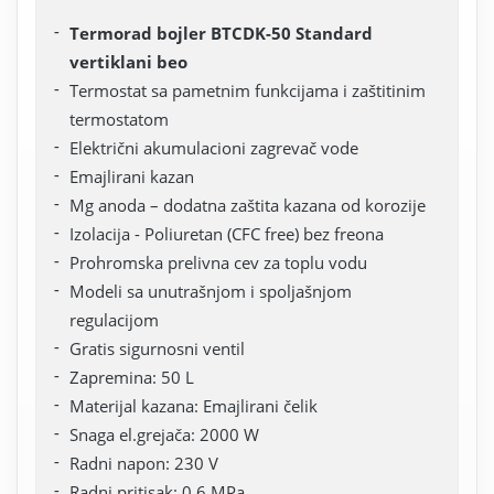
Termorad bojler BTCDK-50 Standard
vertiklani beo
Termostat sa pametnim funkcijama i zaštitinim
termostatom
Električni akumulacioni zagrevač vode
Emajlirani kazan
Mg anoda – dodatna zaštita kazana od korozije
Izolacija - Poliuretan (CFC free) bez freona
Prohromska prelivna cev za toplu vodu
Modeli sa unutrašnjom i spoljašnjom
regulacijom
Gratis sigurnosni ventil
Zapremina: 50 L
Materijal kazana: Emajlirani čelik
Snaga el.grejača: 2000 W
Radni napon: 230 V
Radni pritisak: 0,6 MPa