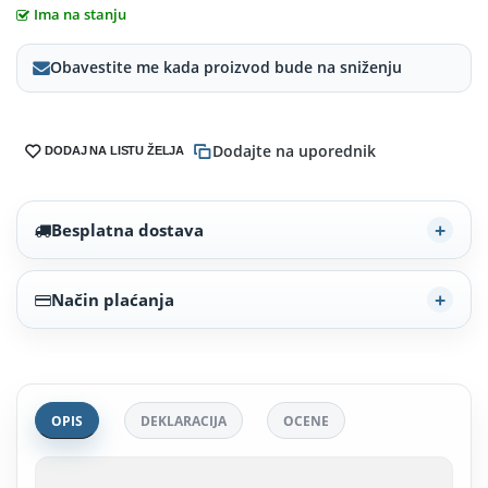
Ima na stanju
Obavestite me kada proizvod bude na sniženju
Dodajte na uporednik
DODAJ NA LISTU ŽELJA
Besplatna dostava
Način plaćanja
OPIS
DEKLARACIJA
OCENE