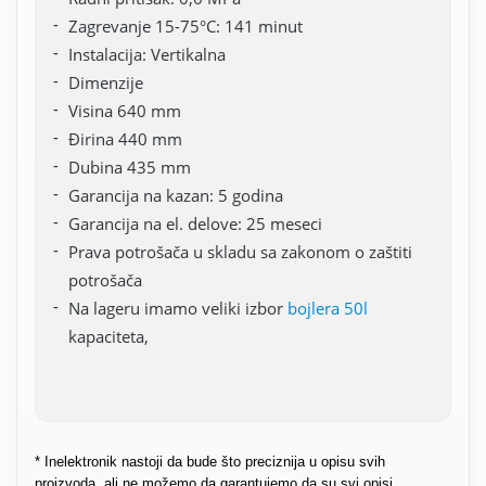
Zagrevanje 15-75°C: 141 minut
Instalacija: Vertikalna
Dimenzije
Visina 640 mm
Đirina 440 mm
Dubina 435 mm
Garancija na kazan: 5 godina
Garancija na el. delove: 25 meseci
Prava potrošača u skladu sa zakonom o zaštiti
potrošača
Na lageru imamo veliki izbor
bojlera 50l
kapaciteta,
* Inelektronik nastoji da bude što preciznija u opisu svih
proizvoda, ali ne možemo da garantujemo da su svi opisi