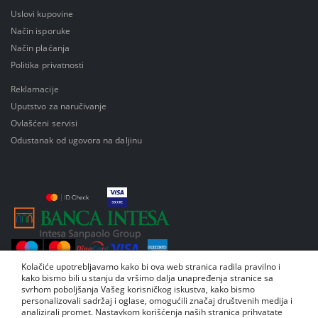
Uslovi kupovine
Način isporuke
Način plaćanja
Politika privatnosti
Reklamacije
Uputstvo za naručivanje
Ovlašćeni servisi
Odustanak od ugovora na daljinu
Kolačiće upotrebljavamo kako bi ova web stranica radila pravilno i
kako bismo bili u stanju da vršimo dalja unapređenja stranice sa
svrhom poboljšanja Vašeg korisničkog iskustva, kako bismo
personalizovali sadržaj i oglase, omogućili značaj društvenih medija i
analizirali promet. Nastavkom korišćenja naših stranica prihvatate