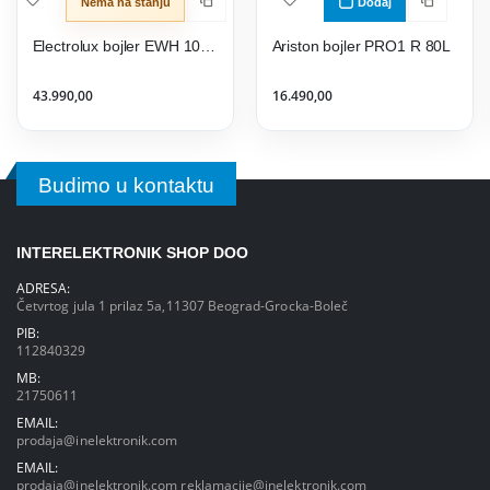
Nema na stanju
Dodaj
Electrolux bojler EWH 100 MXM WIFI
Ariston bojler PRO1 R 80L
43.990,00
16.490,00
Budimo u kontaktu
INTERELEKTRONIK SHOP DOO
ADRESA:
Četvrtog jula 1 prilaz 5a,11307 Beograd-Grocka-Boleč
PIB:
112840329
MB:
21750611
EMAIL:
prodaja@inelektronik.com
EMAIL:
prodaja@inelektronik.com
reklamacije@inelektronik.com