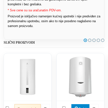
kompletni i bez grešaka.
* Sve cene su sa uračunatim PDV-om.
Proizvod je isključivo namenjen kućnoj upotrebi i nije predviđen za
profesionalnu upotrebu, osim ako to nije posebno naglašeno na
samom proizvodu.
SLIČNI PROIZVODI