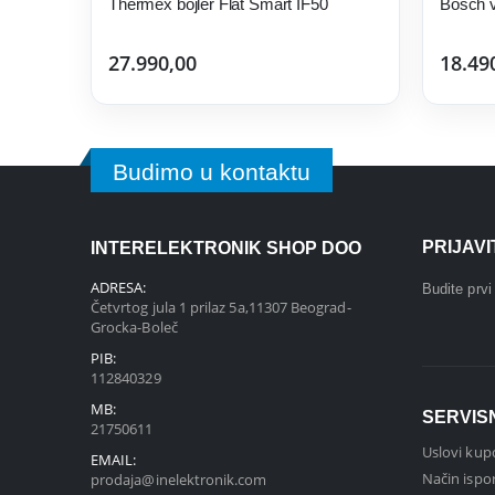
Thermex bojler Flat Smart IF50
Bosch v
27.990,00
18.49
Budimo u kontaktu
PRIJAV
INTERELEKTRONIK SHOP DOO
ADRESA:
Budite prv
Četvrtog jula 1 prilaz 5a,11307 Beograd-
Grocka-Boleč
PIB:
112840329
MB:
SERVIS
21750611
Uslovi kup
EMAIL:
Način ispo
prodaja@inelektronik.com