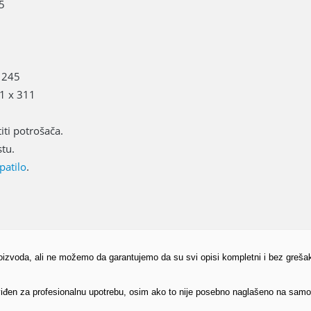
5
 245
1 x 311
ti potrošača.
tu.
patilo
.
proizvoda, ali ne možemo da garantujemo da su svi opisi kompletni i bez greša
edviđen za profesionalnu upotrebu, osim ako to nije posebno naglašeno na sam