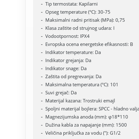
Tip termostata: Kapilarni
Opseg temperature (°C): 30-75
Maksimalni radni pritisak (MPa): 0,75
Klasa zaštite od strujnog udara: I
Vodootpornost: IPX4
Evropska ocena energetske efikasnosti: B
Indikator temperature: Da
Indikator grejanja: Da
Indikator snage: Da
Zaštita od pregrevanja: Da
Maksimalna temperatura (°C): 101
Suvi grejač: Da
Materijal kazana: Trostruki emajl
Spoljni materijal bojlera: SPCC - hladno valja
Magnezijumska anoda (mm): φ18*110
Dužina kabla za napajanje (mm): 1500
Veličina priključka za vodu ("): G1/2