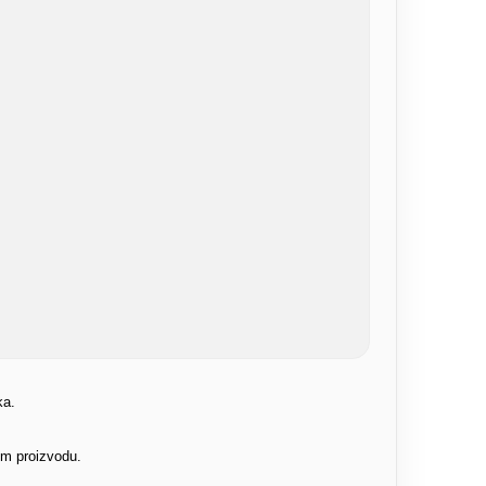
ka.
om proizvodu.