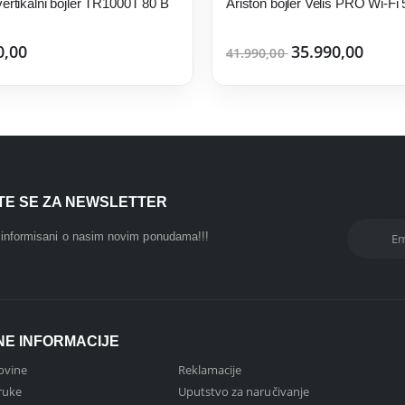
ertikalni bojler TR1000T 80 B
Ariston bojler Velis PRO Wi-Fi
0,00
35.990,00
41.990,00
ITE SE ZA NEWSLETTER
i informisani o nasim novim ponudama!!!
NE INFORMACIJE
ovine
Reklamacije
ruke
Uputstvo za naručivanje