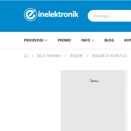
PROIZVODI
PROMO
INFO
BLOG
KO
BELA TEHNIKA
BOJLERI
BOJLERI ZA KUPATILO