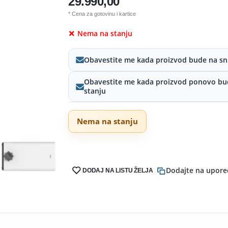
29.990,00
* Cena za gotovinu i kartice
Nema na stanju
Obavestite me kada proizvod bude na sn
Obavestite me kada proizvod ponovo bu
stanju
Nema na stanju
Dodajte na upore
DODAJ NA LISTU ŽELJA