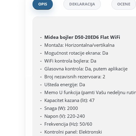
OPIS
DEKLARACIJA
OCENE
Midea bojler D50-20ED6 Flat WiFi
Montaža: Horizontalna/vertikalna
Mogućnost rotacije ekrana: Da
WiFi kontrola bojlera: Da
Glasovna kontrola: Da, putem aplikacije
Broj nezavisnih rezervoara: 2
Ušteda energije: Da
Memo U funkcija (pamti Vašu nedeljnu ruti
Kapacitet kazana (lit): 47
Snaga (W): 2000
Napon (V): 220-240
Frekvencija (Hz): 50/60
Kontrolni panel: Elektronski