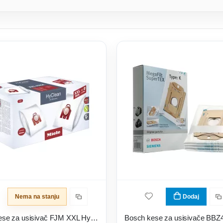
Nema na stanju
Dodaj
Miele kese za usisivač FJM XXL HyClean 3D
Bosch kese za usisivače BB