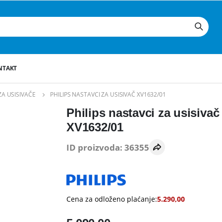
NTAKT
A USISIVAČE
PHILIPS NASTAVCI ZA USISIVAČ XV1632/01
Philips nastavci za usisivač
XV1632/01
ID proizvoda: 36355
Cena za odloženo plaćanje:
5.290,00