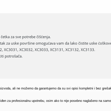
 četka za sve potrebe čišćenja.
atak za uske površine omogućava vam da lako čistite uske ćoškove
2, XC3031, XC3032, XC3033, XC3131, XC3132, XC3133.
ti potrošača.
proizvoda, ali ne možemo da garantujemo da su svi opisi kompletni i bez greša
edviđen za profesionalnu upotrebu, osim ako to nije posebno naglašeno na sam