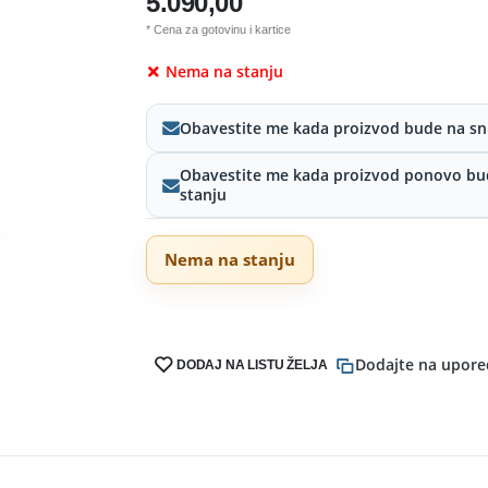
5.090,00
* Cena za gotovinu i kartice
Nema na stanju
Obavestite me kada proizvod bude na sn
Obavestite me kada proizvod ponovo bu
stanju
Nema na stanju
Dodajte na upore
DODAJ NA LISTU ŽELJA