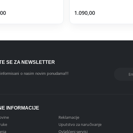
,00
1.090,00
ITE SE ZA NEWSLETTER
i informisani o nasim novim ponudama!!!
NE INFORMACIJE
ovine
Reklamacije
ruke
Uputstvo za naručivanje
anja
Ovlašćeni servisi