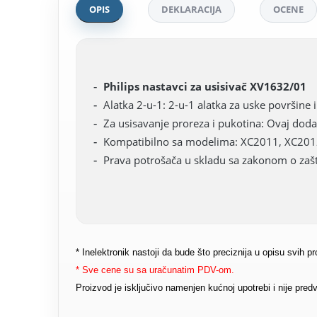
OPIS
DEKLARACIJA
OCENE
Philips nastavci za usisivač XV1632/01
Alatka 2-u-1: 2-u-1 alatka za uske površine i
Za usisavanje proreza i pukotina: Ovaj dod
Kompatibilno sa modelima: XC2011, XC201
Prava potrošača u skladu sa zakonom o zašti
* Inelektronik nastoji da bude što preciznija u opisu svih 
* Sve cene su sa uračunatim PDV-om.
Proizvod je isključivo namenjen kućnoj upotrebi i nije pr