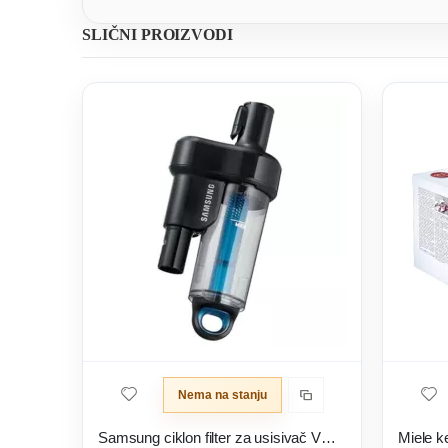
SLIČNI PROIZVODI
Nema na stanju
Samsung ciklon filter za usisivač VCA-CF400/VT