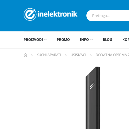
PROIZVODI
PROMO
INFO
BLOG
KO
KUĆNI APARATI
USISIVAČI
DODATNA OPREMA Z