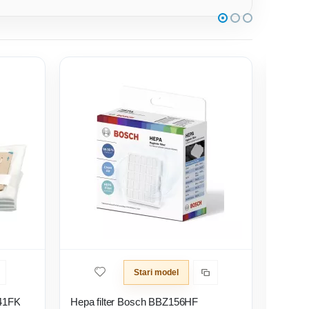
Stari model
Z41FK
Hepa filter Bosch BBZ156HF
Miele f