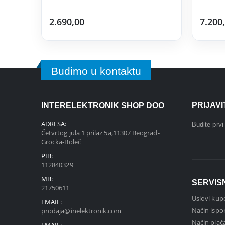
2.690,00
7.200
Budimo u kontaktu
PRIJAV
INTERELEKTRONIK SHOP DOO
ADRESA:
Budite prv
Četvrtog jula 1 prilaz 5a,11307 Beograd-
Grocka-Boleč
PIB:
112840329
MB:
SERVIS
21750611
Uslovi kup
EMAIL:
Način ispo
prodaja@inelektronik.com
Način plać
EMAIL: