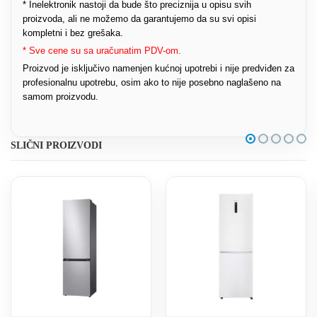
* Inelektronik nastoji da bude što preciznija u opisu svih
proizvoda, ali ne možemo da garantujemo da su svi opisi
kompletni i bez grešaka.
* Sve cene su sa uračunatim PDV-om.
Proizvod je isključivo namenjen kućnoj upotrebi i nije predviđen za
profesionalnu upotrebu, osim ako to nije posebno naglašeno na
samom proizvodu.
SLIČNI PROIZVODI