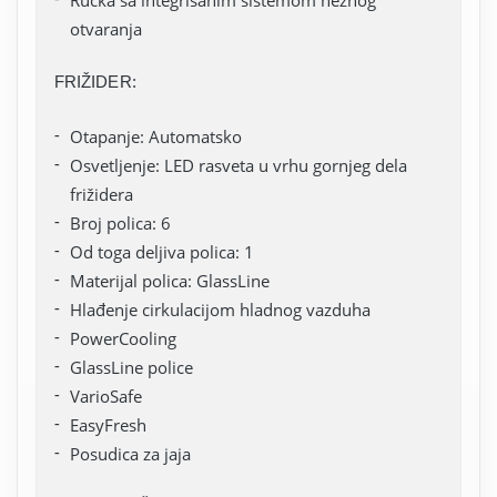
Ručka sa integrisanim sistemom nežnog
otvaranja
FRIŽIDER:
Otapanje: Automatsko
Osvetljenje: LED rasveta u vrhu gornjeg dela
frižidera
Broj polica: 6
Od toga deljiva polica: 1
Materijal polica: GlassLine
Hlađenje cirkulacijom hladnog vazduha
PowerCooling
GlassLine police
VarioSafe
EasyFresh
Posudica za jaja