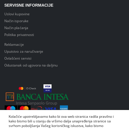
SERVISNE INFORMACIJE
Uslovi kupovine
Način isporuke
Način plaćanja
Politika privatnosti
Reklamacije
Uputstvo za naručivanje
Ovlašćeni servisi
Odustanak od ugovora na daljinu
Kolačiće upotrebljavamo kako bi ova web stranica radila pravilno i
kako bismo bili u stanju da vršimo dalja unapređenja stranice sa
svrhom poboljšanja Vašeg korisničkog iskustva, kako bismo