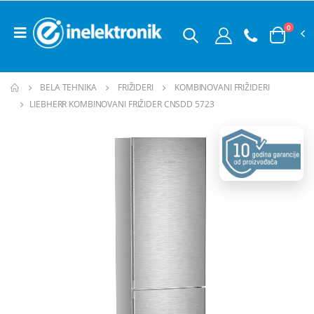
0
BELA TEHNIKA
FRIŽIDERI
KOMBINOVANI FRIŽIDERI
LIEBHERR KOMBINOVANI FRIŽIDER CNSDD 5723