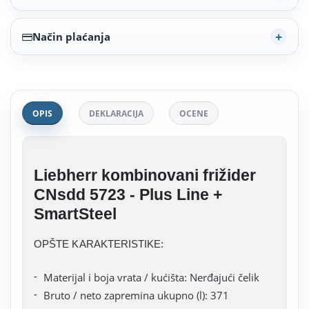
Način plaćanja
OPIS
DEKLARACIJA
OCENE
Liebherr kombinovani frižider
CNsdd 5723 - Plus Line +
SmartSteel
OPŠTE KARAKTERISTIKE:
Materijal i boja vrata / kućišta: Nerđajući čelik
Bruto / neto zapremina ukupno (l): 371