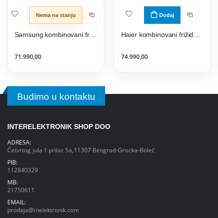
Nema na stanju
Dodaj
Samsung kombinovani frižider RB38T600FSA/EK
Haier kombinovani frižider EHD3PWDNPW186
71.990,00
74.990,00
Budimo u kontaktu
INTERELEKTRONIK SHOP DOO
ADRESA:
Četvrtog jula 1 prilaz 5a,11307 Beograd-Grocka-Boleč
PIB:
112840329
MB:
21750611
EMAIL:
prodaja@inelektronik.com