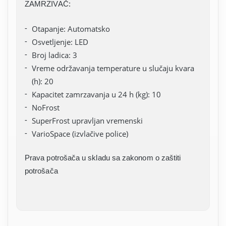
ZAMRZIVAČ:
Otapanje: Automatsko
Osvetljenje: LED
Broj ladica: 3
Vreme održavanja temperature u slučaju kvara
(h): 20
Kapacitet zamrzavanja u 24 h (kg): 10
NoFrost
SuperFrost upravljan vremenski
VarioSpace (izvlačive police)
Prava potrošača u skladu sa zakonom o zaštiti
potrošača