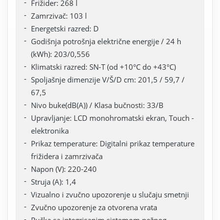
Frižider: 268 l
Zamrzivač: 103 l
Energetski razred: D
Godišnja potrošnja električne energije / 24 h
(kWh): 203/0,556
Klimatski razred: SN-T (od +10°C do +43°C)
Spoljašnje dimenzije V/Š/D cm: 201,5 / 59,7 /
67,5
Nivo buke(dB(A)) / Klasa bučnosti: 33/B
Upravljanje: LCD monohromatski ekran, Touch -
elektronika
Prikaz temperature: Digitalni prikaz temperature
frižidera i zamrzivača
Napon (V): 220-240
Struja (A): 1,4
Vizualno i zvučno upozorenje u slučaju smetnji
Zvučno upozorenje za otvorena vrata