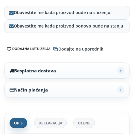
Obavestite me kada proizvod bude na sniženju
Obavestite me kada proizvod ponovo bude na stanju
Dodajte na uporednik
DODAJ NA LISTU ŽELJA
Besplatna dostava
Način plaćanja
OPIS
DEKLARACIJA
OCENE