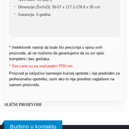
Dimenzije (ŠxVxD): 56-57 x 177.2-178.8 x 55 cm
Garancija: 5 godina
* Inelektronik nastoji da bude što preciznija u opisu svih
proizvoda, ali ne možemo da garantujemo da su svi opisi
kompletni i bez grešaka.
* Sve cene su sa uračunatim PDV-om.
Proizvod je isključivo namenjen kućnoj upotrebi i nije predviđen za
profesionalnu upotrebu, osim ako to nije posebno naglašeno na
samom proizvodu.
SLIČNI PROIZVODI
Budimo u kontaktu