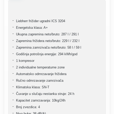
Liebherr frižider ugradni ICS 3204
Energetska klasa: A+
Ukupna zapremina neto/bruto: 287 l / 291 l
Zapremina frižidera neto/bruto: 229 l / 232 l
Zapremina zamrzivača neto/bruto: 58 l / 59 l
Godišnja potrošnja energije: 294 kWh/god
1 kompresor
2 individualne temperaturne zone
Automatsko odmrzavanje frižidera
Ručno odmrzavanje zamrzivača
Klimatska klasa: SN-T
Čuvanje u slučaju nestanka struje: 24 h
Kapacitet zamrzavanja: 10kg/24h
Broj zvezdica: 4
Nivo buke: 38 dB(A)