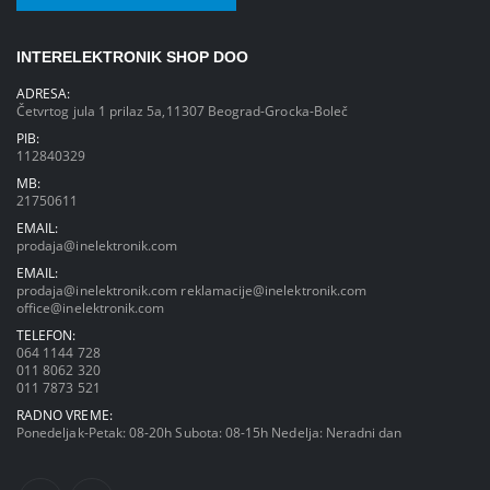
INTERELEKTRONIK SHOP DOO
ADRESA:
Četvrtog jula 1 prilaz 5a,11307 Beograd-Grocka-Boleč
PIB:
112840329
MB:
21750611
EMAIL:
prodaja@inelektronik.com
EMAIL:
prodaja@inelektronik.com
reklamacije@inelektronik.com
office@inelektronik.com
TELEFON:
064 1144 728
011 8062 320
011 7873 521
RADNO VREME:
Ponedeljak-Petak: 08-20h Subota: 08-15h Nedelja: Neradni dan