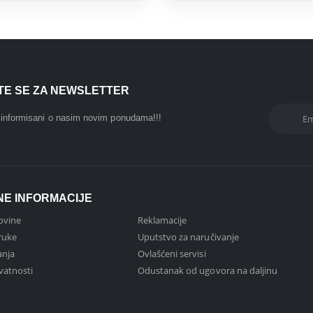
ITE SE ZA NEWSLETTER
i informisani o nasim novim ponudama!!!
NE INFORMACIJE
ovine
Reklamacije
ruke
Uputstvo za naručivanje
anja
Ovlašćeni servisi
ivatnosti
Odustanak od ugovora na daljinu