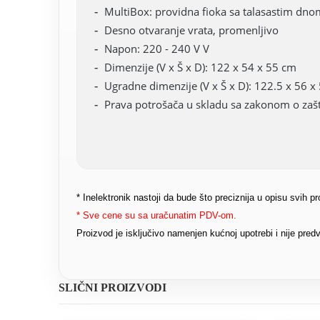
MultiBox: providna fioka sa talasastim dnom
Desno otvaranje vrata, promenljivo
Napon: 220 - 240 V V
Dimenzije (V x Š x D): 122 x 54 x 55 cm
Ugradne dimenzije (V x Š x D): 122.5 x 56 x
Prava potrošača u skladu sa zakonom o zašt
* Inelektronik nastoji da bude što preciznija u opisu svih 
* Sve cene su sa uračunatim PDV-om.
Proizvod je isključivo namenjen kućnoj upotrebi i nije pr
SLIČNI PROIZVODI