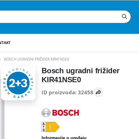
NTAKT
BOSCH UGRADNI FRIŽIDER KIR41NSE0
Bosch ugradni frižider
KIR41NSE0
ID proizvoda: 32458
Informacije o uređaju