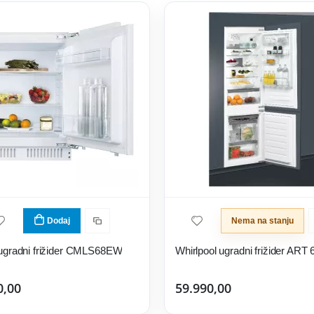
Dodaj
Nema na stanju
ugradni frižider CMLS68EW
0,00
59.990,00