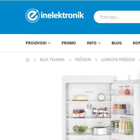
PROIZVODI
PROMO
INFO
BLOG
KO
BELA TEHNIKA
FRIŽIDERI
UGRADNI FRIŽIDERI