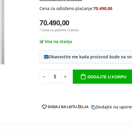
Cena za odloženo plaćanje:
70.490,00
70.490,00
* Cena za gotovinu i kartice
Ima na stanju
Obavestite me kada proizvod bude na sn
DODAJTE U KORPU
Dodajte na upore
DODAJ NA LISTU ŽELJA