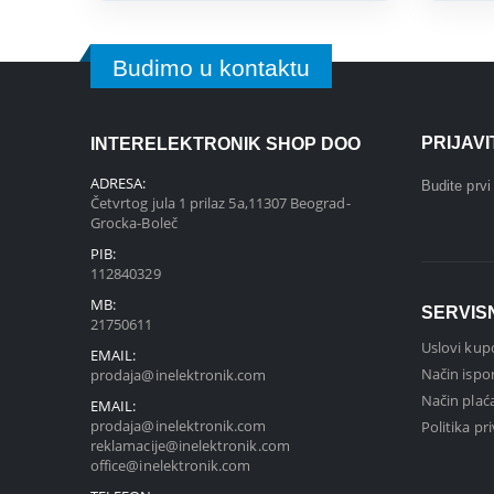
Budimo u kontaktu
PRIJAV
INTERELEKTRONIK SHOP DOO
ADRESA:
Budite prv
Četvrtog jula 1 prilaz 5a,11307 Beograd-
Grocka-Boleč
PIB:
112840329
MB:
SERVIS
21750611
Uslovi kup
EMAIL:
Način ispo
prodaja@inelektronik.com
Način plać
EMAIL:
prodaja@inelektronik.com
Politika pr
reklamacije@inelektronik.com
office@inelektronik.com