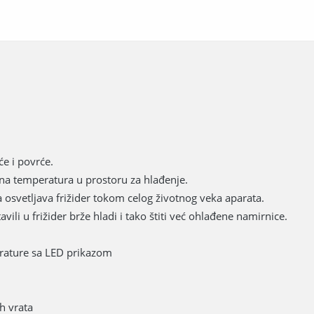
će i povrće.
lna temperatura u prostoru za hlađenje.
 osvetljava frižider tokom celog životnog veka aparata.
ili u frižider brže hladi i tako štiti već ohlađene namirnice.
rature sa LED prikazom
h vrata