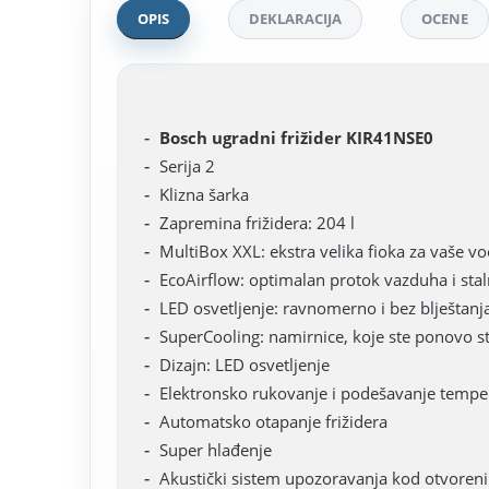
OPIS
DEKLARACIJA
OCENE
Bosch ugradni frižider KIR41NSE0
Serija 2
Klizna šarka
Zapremina frižidera: 204 l
MultiBox XXL: ekstra velika fioka za vaše vo
EcoAirflow: optimalan protok vazduha i sta
LED osvetljenje: ravnomerno i bez blještanja
SuperCooling: namirnice, koje ste ponovo stav
Dizajn: LED osvetljenje
Elektronsko rukovanje i podešavanje tempe
Automatsko otapanje frižidera
Super hlađenje
Akustički sistem upozoravanja kod otvoreni