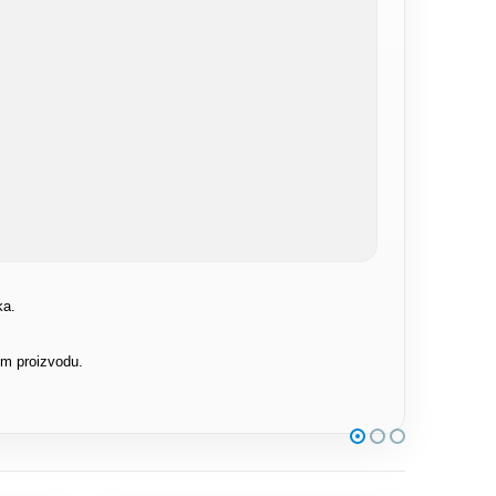
ka.
om proizvodu.