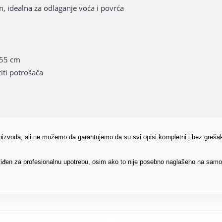
, idealna za odlaganje voća i povrća
 55 cm
iti potrošača
proizvoda, ali ne možemo da garantujemo da su svi opisi kompletni i bez greša
edviđen za profesionalnu upotrebu, osim ako to nije posebno naglašeno na sam