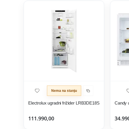
Nema na stanju
Electrolux ugradni frižider LRB3DE18S
Candy 
111.990,00
34.99