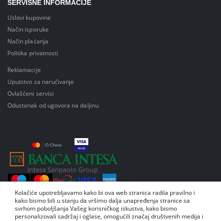
SERVISNE INFORMACIJE
Uslovi kupovine
Način isporuke
Način plaćanja
Politika privatnosti
Reklamacije
Uputstvo za naručivanje
Ovlašćeni servisi
Odustanak od ugovora na daljinu
Kolačiće upotrebljavamo kako bi ova web stranica radila pravilno i
kako bismo bili u stanju da vršimo dalja unapređenja stranice sa
svrhom poboljšanja Vašeg korisničkog iskustva, kako bismo
personalizovali sadržaj i oglase, omogućili značaj društvenih medija i