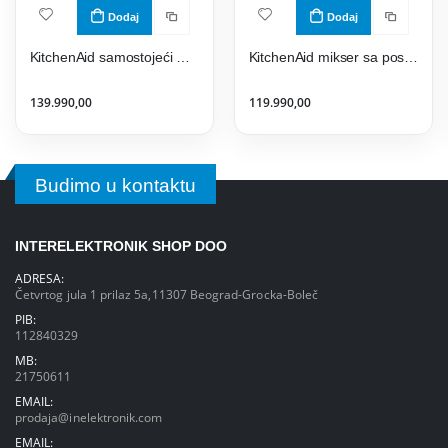
Dodaj
Dodaj
KitchenAid samostojeći mikser 5KSM55SXXEER
KitchenAid mikser sa posudom 5KSM125EPT
139.990,00
119.990,00
Budimo u kontaktu
INTERELEKTRONIK SHOP DOO
ADRESA:
Četvrtog jula 1 prilaz 5a,11307 Beograd-Grocka-Boleč
PIB:
112840329
MB:
21750611
EMAIL:
prodaja@inelektronik.com
EMAIL: