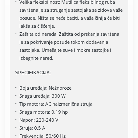
Velika fleksibilnost: Mutilica fleksibilnog ruba
savršena je za struganje sastojaka sa zidova vaše
posude. Ništa se neće baciti, a vaša činija će biti
lakša za čišćenje.
Zaštita od nereda: Zaštita od prskanja savršena
je za pokrivanje posude tokom dodavanja
sastojaka. Umešajte suve i mokre sastojke i
izbegnite nered.
SPECIFIKACIJA:
Boja uređaja: Nežnoroze
Snaga uređaja: 300 W
Tip motora: AC naizmenična struja
Snaga motora: 0,19 hp
Napon: 220-240 V
Struja: 0,5 A
Frekvencija: 50/60 Hz