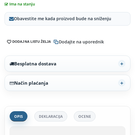
Ima na stanju
Obavestite me kada proizvod bude na sniženju
Dodajte na uporednik
DODAJ NA LISTU ŽELJA
Besplatna dostava
Način plaćanja
OPIS
DEKLARACIJA
OCENE