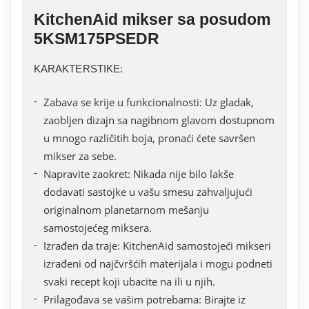
KitchenAid mikser sa posudom
5KSM175PSEDR
KARAKTERSTIKE:
Zabava se krije u funkcionalnosti: Uz gladak,
zaobljen dizajn sa nagibnom glavom dostupnom
u mnogo različitih boja, pronaći ćete savršen
mikser za sebe.
Napravite zaokret: Nikada nije bilo lakše
dodavati sastojke u vašu smesu zahvaljujući
originalnom planetarnom mešanju
samostojećeg miksera.
Izrađen da traje: KitchenAid samostojeći mikseri
izrađeni od najčvršćih materijala i mogu podneti
svaki recept koji ubacite na ili u njih.
Prilagođava se vašim potrebama: Birajte iz