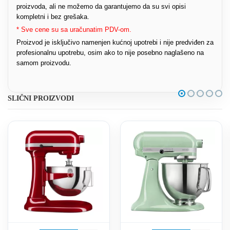
proizvoda, ali ne možemo da garantujemo da su svi opisi
kompletni i bez grešaka.
* Sve cene su sa uračunatim PDV-om.
Proizvod je isključivo namenjen kućnoj upotrebi i nije predviđen za
profesionalnu upotrebu, osim ako to nije posebno naglašeno na
samom proizvodu.
SLIČNI PROIZVODI