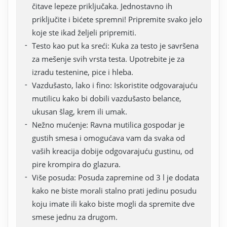
čitave lepeze priključaka. Jednostavno ih
priključite i bićete spremni! Pripremite svako jelo
koje ste ikad željeli pripremiti.
Testo kao put ka sreći: Kuka za testo je savršena
za mešenje svih vrsta testa. Upotrebite je za
izradu testenine, pice i hleba.
Vazdušasto, lako i fino: Iskoristite odgovarajuću
mutilicu kako bi dobili vazdušasto belance,
ukusan šlag, krem ili umak.
Nežno mućenje: Ravna mutilica gospodar je
gustih smesa i omogućava vam da svaka od
vaših kreacija dobije odgovarajuću gustinu, od
pire krompira do glazura.
Više posuda: Posuda zapremine od 3 l je dodata
kako ne biste morali stalno prati jedinu posudu
koju imate ili kako biste mogli da spremite dve
smese jednu za drugom.