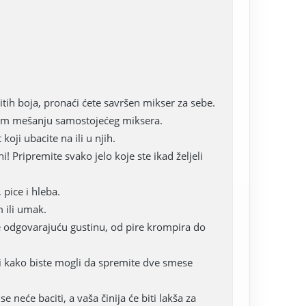
ih boja, pronaći ćete savršen mikser za sebe.
rnom mešanju samostojećeg miksera.
oji ubacite na ili u njih.
! Pripremite svako jelo koje ste ikad željeli
 pice i hleba.
m ili umak.
 odgovarajuću gustinu, od pire krompira do
li kako biste mogli da spremite dve smese
e neće baciti, a vaša činija će biti lakša za