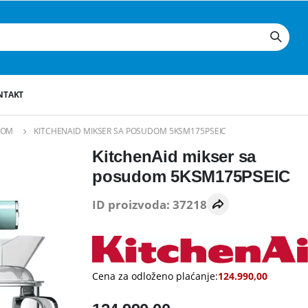
NTAKT
DOM
KITCHENAID MIKSER SA POSUDOM 5KSM175PSEIC
KitchenAid mikser sa
posudom 5KSM175PSEIC
ID proizvoda: 37218
Cena za odloženo plaćanje:
124.990,00