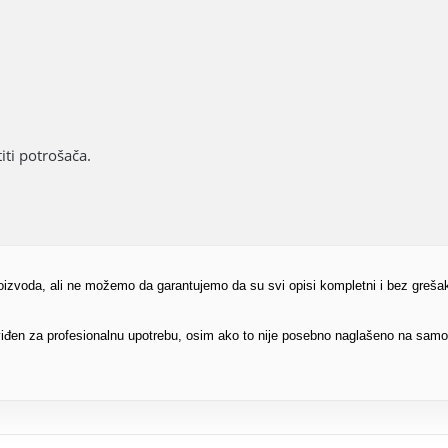
ti potrošača.
proizvoda, ali ne možemo da garantujemo da su svi opisi kompletni i bez greša
edviđen za profesionalnu upotrebu, osim ako to nije posebno naglašeno na sam