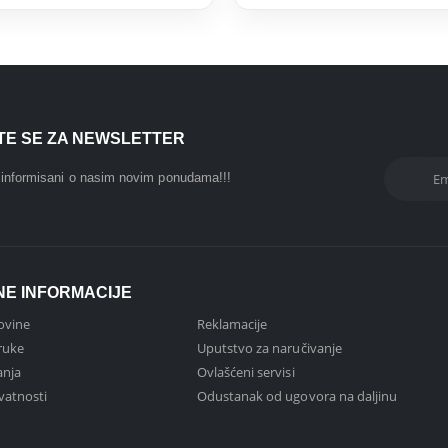
ITE SE ZA NEWSLETTER
i informisani o nasim novim ponudama!!!
NE INFORMACIJE
ovine
Reklamacije
ruke
Uputstvo za naručivanje
anja
Ovlašćeni servisi
ivatnosti
Odustanak od ugovora na daljinu