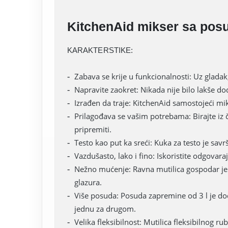
KitchenAid mikser sa p
KARAKTERSTIKE:
Zabava se krije u funkcionalnosti: Uz glada
Napravite zaokret: Nikada nije bilo lakše 
Izrađen da traje: KitchenAid samostojeći miks
Prilagođava se vašim potrebama: Birajte iz či
pripremiti.
Testo kao put ka sreći: Kuka za testo je savr
Vazdušasto, lako i fino: Iskoristite odgovar
Nežno mućenje: Ravna mutilica gospodar je
glazura.
Više posuda: Posuda zapremine od 3 l je dod
jednu za drugom.
Velika fleksibilnost: Mutilica fleksibilnog ru