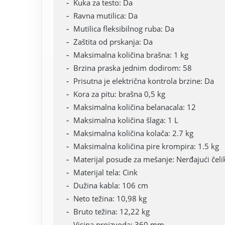
Kuka za testo: Da
Ravna mutilica: Da
Mutilica fleksibilnog ruba: Da
Zaštita od prskanja: Da
Maksimalna količina brašna: 1 kg
Brzina praska jednim dodirom: 58
Prisutna je električna kontrola brzine: Da
Kora za pitu: brašna 0,5 kg
Maksimalna količina belanacala: 12
Maksimalna količina šlaga: 1 L
Maksimalna količina kolača: 2.7 kg
Maksimalna količina pire krompira: 1.5 kg
Materijal posude za mešanje: Nerđajući čeli
Materijal tela: Cink
Dužina kabla: 106 cm
Neto težina: 10,98 kg
Bruto težina: 12,22 kg
Visina proizvoda: 360 mm