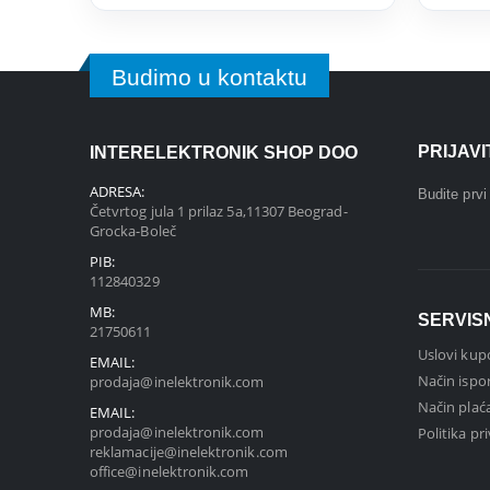
Budimo u kontaktu
PRIJAV
INTERELEKTRONIK SHOP DOO
ADRESA:
Budite prv
Četvrtog jula 1 prilaz 5a,11307 Beograd-
Grocka-Boleč
PIB:
112840329
MB:
SERVIS
21750611
Uslovi kup
EMAIL:
Način ispo
prodaja@inelektronik.com
Način plać
EMAIL:
prodaja@inelektronik.com
Politika pr
reklamacije@inelektronik.com
office@inelektronik.com