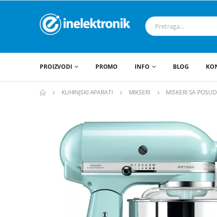
PROIZVODI
PROMO
INFO
BLOG
KO
KUHINJSKI APARATI
MIKSERI
MISKERI SA POSU