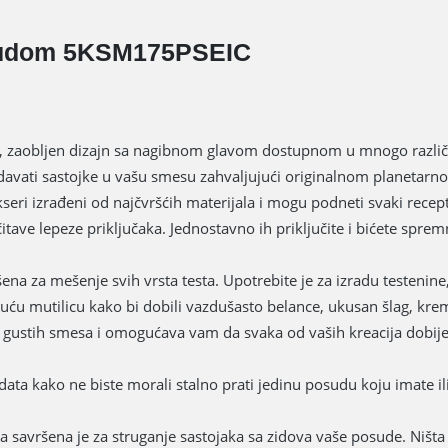
osudom 5KSM175PSEIC
k, zaobljen dizajn sa nagibnom glavom dostupnom u mnogo različit
dodavati sastojke u vašu smesu zahvaljujući originalnom planeta
eri izrađeni od najčvršćih materijala i mogu podneti svaki recept k
tave lepeze priključaka. Jednostavno ih priključite i bićete spremni
šena za mešenje svih vrsta testa. Upotrebite je za izradu testenine,
ajuću mutilicu kako bi dobili vazdušasto belance, ukusan šlag, kre
 gustih smesa i omogućava vam da svaka od vaših kreacija dobije
ata kako ne biste morali stalno prati jedinu posudu koju imate i
ba savršena je za struganje sastojaka sa zidova vaše posude. Ništa s