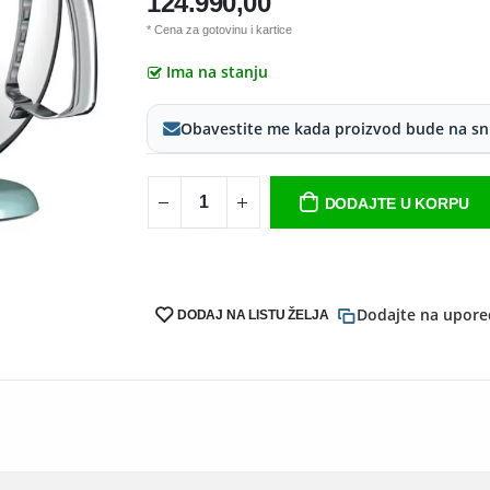
124.990,00
* Cena za gotovinu i kartice
Ima na stanju
Obavestite me kada proizvod bude na sn
DODAJTE U KORPU
Dodajte na upore
DODAJ NA LISTU ŽELJA