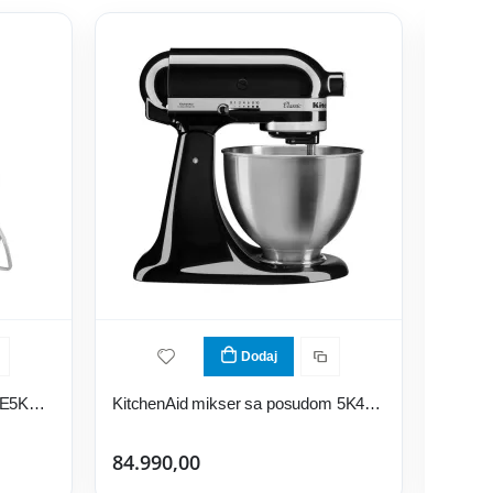
Dodaj
Electrolux samostojeći mikser E5KM1-4SWB
KitchenAid mikser sa posudom 5K45SSEOB
84.990,00
124.9