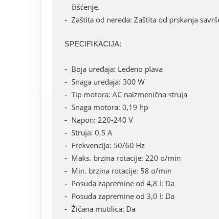
čišćenje.
Zaštita od nereda: Zaštita od prskanja savr
SPECIFIKACIJA:
Boja uređaja: Ledeno plava
Snaga uređaja: 300 W
Tip motora: AC naizmenična struja
Snaga motora: 0,19 hp
Napon: 220-240 V
Struja: 0,5 A
Frekvencija: 50/60 Hz
Maks. brzina rotacije: 220 o/min
Min. brzina rotacije: 58 o/min
Posuda zapremine od 4,8 l: Da
Posuda zapremine od 3,0 l: Da
Žičana mutilica: Da