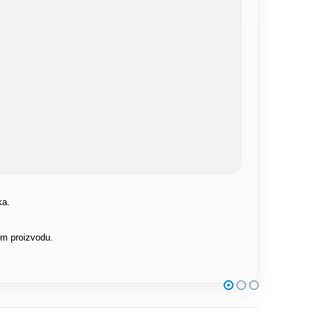
ka.
om proizvodu.