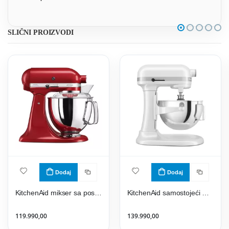
SLIČNI PROIZVODI
Dodaj
Dodaj
KitchenAid mikser sa posudom 5KSM175PSEER
KitchenAid samostojeći mikser 5KSM55SXXEWH
119.990,00
139.990,00