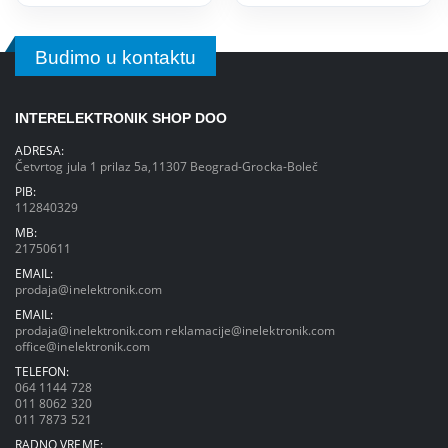
Budimo u kontaktu
INTERELEKTRONIK SHOP DOO
ADRESA:
Četvrtog jula 1 prilaz 5a,11307 Beograd-Grocka-Boleč
PIB:
112840329
MB:
21750611
EMAIL:
prodaja@inelektronik.com
EMAIL:
prodaja@inelektronik.com
reklamacije@inelektronik.com
office@inelektronik.com
TELEFON:
064 1144 728
011 8062 320
011 7873 521
RADNO VREME: