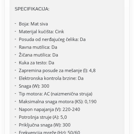
SPECIFIKACIJA:
Boja: Mat siva
Materijal kućišta: Cink
Posuda od nerđajućeg čelika: Da
Ravna mutilica: Da
Žičana mutilica: Da
Kuka za testo: Da
Zapremina posude za mešanje (l): 4,8
Elektronska kontrola brzine: Da
Snaga (W): 300
Tip motora: AC (naizmenična struja)
Maksimalna snaga motora (KS): 0,190
Napon napajanja (V): 220-240
Potrošnja struje (A): 5,0
Priključna snaga (W): 300
Frekvencija mreže (Hz): 50/60