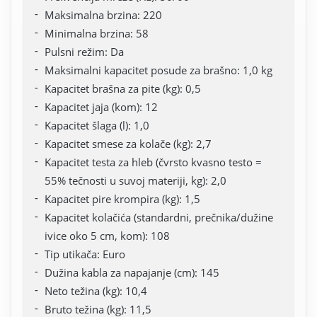
Maksimalna brzina: 220
Minimalna brzina: 58
Pulsni režim: Da
Maksimalni kapacitet posude za brašno: 1,0 kg
Kapacitet brašna za pite (kg): 0,5
Kapacitet jaja (kom): 12
Kapacitet šlaga (l): 1,0
Kapacitet smese za kolače (kg): 2,7
Kapacitet testa za hleb (čvrsto kvasno testo =
55% tečnosti u suvoj materiji, kg): 2,0
Kapacitet pire krompira (kg): 1,5
Kapacitet kolačića (standardni, prečnika/dužine
ivice oko 5 cm, kom): 108
Tip utikača: Euro
Dužina kabla za napajanje (cm): 145
Neto težina (kg): 10,4
Bruto težina (kg): 11,5