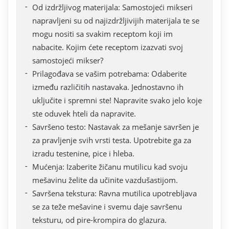
Od izdržljivog materijala: Samostojeći mikseri
napravljeni su od najizdržljivijih materijala te se
mogu nositi sa svakim receptom koji im
nabacite. Kojim ćete receptom izazvati svoj
samostojeći mikser?
Prilagođava se vašim potrebama: Odaberite
između različitih nastavaka. Jednostavno ih
uključite i spremni ste! Napravite svako jelo koje
ste oduvek hteli da napravite.
Savršeno testo: Nastavak za mešanje savršen je
za pravljenje svih vrsti testa. Upotrebite ga za
izradu testenine, pice i hleba.
Mućenja: Izaberite žičanu mutilicu kad svoju
mešavinu želite da učinite vazdušastijom.
Savršena tekstura: Ravna mutilica upotrebljava
se za teže mešavine i svemu daje savršenu
teksturu, od pire-krompira do glazura.