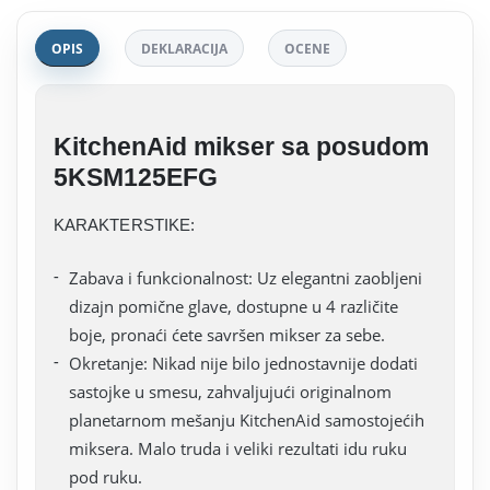
OPIS
DEKLARACIJA
OCENE
KitchenAid mikser sa posudom
5KSM125EFG
KARAKTERSTIKE:
Zabava i funkcionalnost: Uz elegantni zaobljeni
dizajn pomične glave, dostupne u 4 različite
boje, pronaći ćete savršen mikser za sebe.
Okretanje: Nikad nije bilo jednostavnije dodati
sastojke u smesu, zahvaljujući originalnom
planetarnom mešanju KitchenAid samostojećih
miksera. Malo truda i veliki rezultati idu ruku
pod ruku.