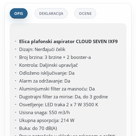
OPIS
DEKLARACIJA
OCENE
Elica plafonski aspirator CLOUD SEVEN IXF9
Dizajn: Nerđajući čelik
Broj brzina: 3 brzine + 2 booster-a
Kontrola: Daljinski upravljač
Odloženo isključivanje: Da
Alarm za održavanje: Da
Aluminijumski filter za masnoću: Da
Dugotrajni filter za mirise: Da, do 3 godine
Osvetljenje: LED traka 2 x 7 W 3500 K
Usisna snaga: 550 m3/h
Ukupna apsorpcija: 214 W
Buka: do 70 dB(A)
Prava potrošača u skladu sa zakonom o zaštiti