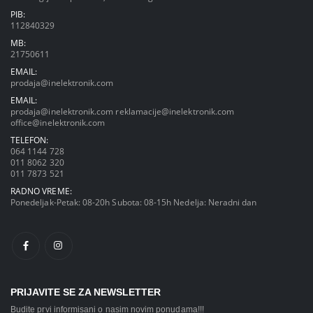
PIB:
112840329
MB:
21750611
EMAIL:
prodaja@inelektronik.com
EMAIL:
prodaja@inelektronik.com
reklamacije@inelektronik.com
office@inelektronik.com
TELEFON:
064 1144 728
011 8062 320
011 7873 521
RADNO VREME:
Ponedeljak-Petak: 08-20h Subota: 08-15h Nedelja: Neradni dan
PRIJAVITE SE ZA NEWSLETTER
Budite prvi informisani o nasim novim ponudama!!!