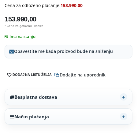
Cena za odloženo plaćanje:
153.990,00
153.990,00
* Cena za gotovinu i kartice
Ima na stanju
Obavestite me kada proizvod bude na sniženju
Dodajte na uporednik
DODAJ NA LISTU ŽELJA
Besplatna dostava
Način plaćanja