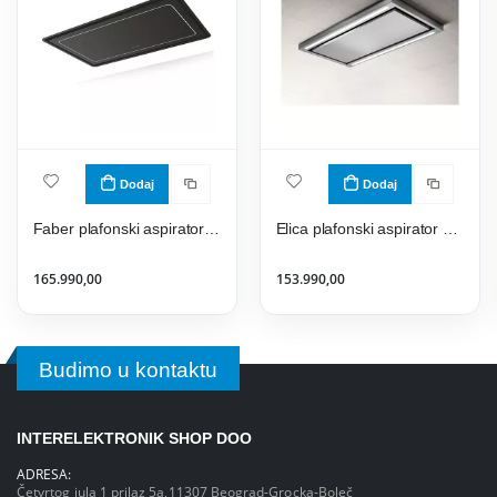
Dodaj
Dodaj
Faber plafonski aspirator HIGH-LIGHT BK MATT A91
Elica plafonski aspirator CLOUD SEVEN IX/A/90
165.990,00
153.990,00
Budimo u kontaktu
INTERELEKTRONIK SHOP DOO
ADRESA:
Četvrtog jula 1 prilaz 5a,11307 Beograd-Grocka-Boleč