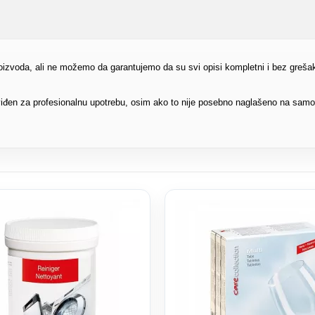
proizvoda, ali ne možemo da garantujemo da su svi opisi kompletni i bez greša
edviđen za profesionalnu upotrebu, osim ako to nije posebno naglašeno na sam