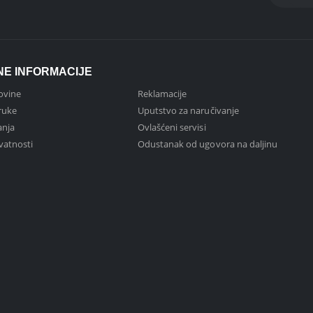
NE INFORMACIJE
ovine
Reklamacije
ruke
Uputstvo za naručivanje
anja
Ovlašćeni servisi
ivatnosti
Odustanak od ugovora na daljinu