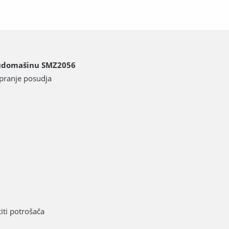
sudomašinu SMZ2056
pranje posudja
iti potrošača