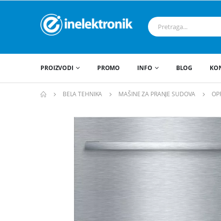
PROIZVODI
PROMO
INFO
BLOG
KO
BELA TEHNIKA
MAŠINE ZA PRANJE SUDOVA
OP