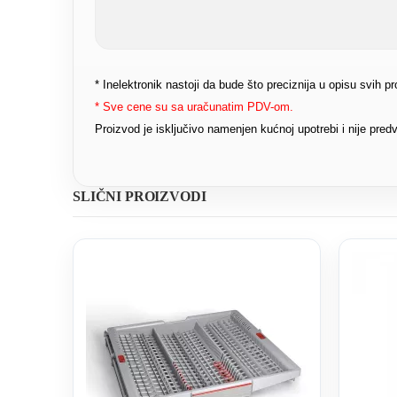
* Inelektronik nastoji da bude što preciznija u opisu svih 
* Sve cene su sa uračunatim PDV-om.
Proizvod je isključivo namenjen kućnoj upotrebi i nije pr
SLIČNI PROIZVODI