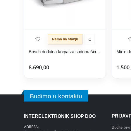
Nema na stanju
Bosch dodatna korpa za sudomašine SGZ6DB04
8.690,00
1.500
Budimo u kontaktu
PRIJAV
INTERELEKTRONIK SHOP DOO
ADRESA:
Budite prv