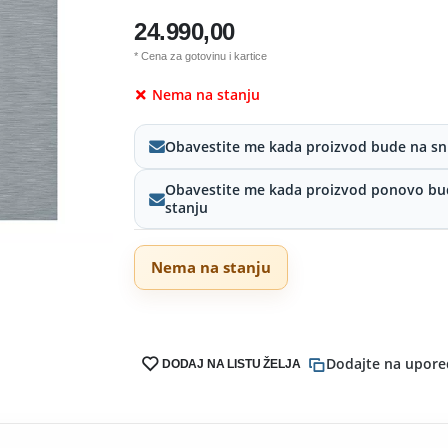
24.990,00
* Cena za gotovinu i kartice
Nema na stanju
Obavestite me kada proizvod bude na sn
Obavestite me kada proizvod ponovo bu
stanju
Nema na stanju
Dodajte na upore
DODAJ NA LISTU ŽELJA