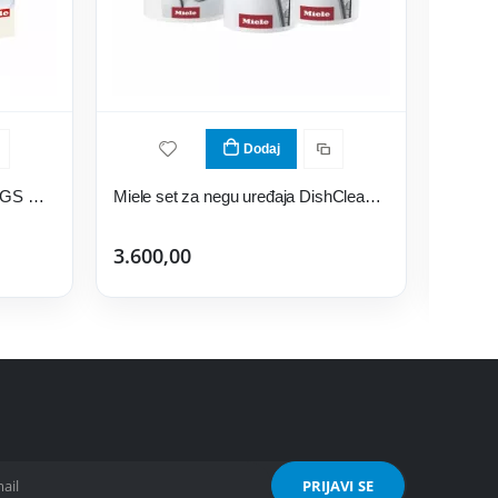
Dodaj
Miele tablete za pranje sudova GS CL 0603 T
Miele set za negu uređaja DishClean & IntenseClean
3.600,00
1.200