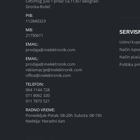
Četvrtog jula 1 prilaz 5a,11307 Beograd-
Grocka-Boleč
PIB:
112840329
MB:
SERVIS
21750611
Uslovi kup
EMAIL:
Način ispo
prodaja@inelektronik.com
Način plać
EMAIL:
prodaja@inelektronik.com
Politika pr
reklamacije@inelektronik.com
office@inelektronik.com
TELEFON:
064 1144 728
011 8062 320
011 7873 521
RADNO VREME:
Ponedeljak-Petak: 08-20h Subota: 08-15h
Nedelja: Neradni dan