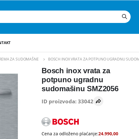
NTAKT
REMA ZA SUDOMAŠNE
BOSCH INOX VRATA ZA POTPUNO UGRADNU SUDO
Bosch inox vrata za
potpuno ugradnu
sudomašinu SMZ2056
ID proizvoda: 33042
Cena za odloženo plaćanje:
24.990,00