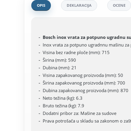
OPIS
DEKLARACIJA
OCENE
Bosch inox vrata za potpuno ugradnu 
Inox vrata za potpuno ugradnnu mašinu za 
Visina bez radne ploče (mm): 715
Širina (mm): 590
Dubina (mm): 21
Visina zapakovanog proizvoda (mm): 50
Širina zapakovanog proizvoda (mm): 700
Dubina zapakovanog proizvoda (mm): 870
Neto težina (kg): 6.3
Bruto težina (kg): 7.9
Dodatni pribor za: Mašine za sudove
Prava potrošača u skladu sa zakonom o zašt