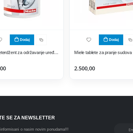
Dodaj
Dodaj
Miele deterdžent za održavanje uređaja GP CL WG 0202 P
,00
2.500,00
ITE SE ZA NEWSLETTER
i informisani o nasim novim ponudama!!!