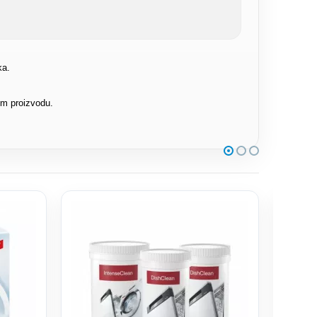
ka.
om proizvodu.