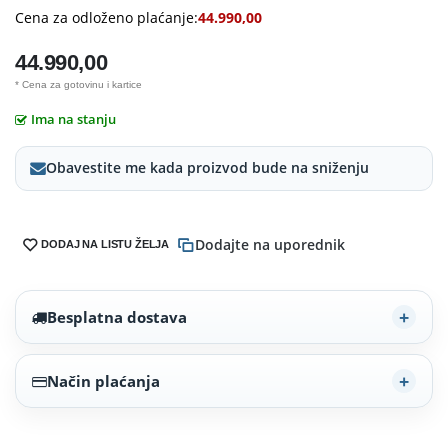
Cena za odloženo plaćanje:
44.990,00
44.990,00
* Cena za gotovinu i kartice
Ima na stanju
Obavestite me kada proizvod bude na sniženju
Dodajte na uporednik
DODAJ NA LISTU ŽELJA
Besplatna dostava
Način plaćanja