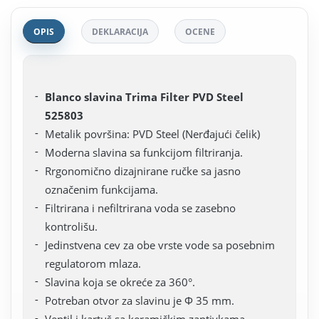
OPIS
DEKLARACIJA
OCENE
Blanco slavina Trima Filter PVD Steel
525803
Metalik površina: PVD Steel (Nerđajući čelik)
Moderna slavina sa funkcijom filtriranja.
Rrgonomično dizajnirane ručke sa jasno
označenim funkcijama.
Filtrirana i nefiltrirana voda se zasebno
kontrolišu.
Jedinstvena cev za obe vrste vode sa posebnim
regulatorom mlaza.
Slavina koja se okreće za 360°.
Potreban otvor za slavinu je Φ 35 mm.
Ventil i kartuš sa keramičkim zaptivkama.