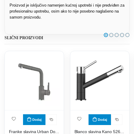
Proizvod je isključivo namenjen kućnoj upotrebi i nije predviđen za
profesionalnu upotrebu, osim ako to nije posebno naglašeno na
samom proizvodu.
SLIČNI PROIZVODI
Dodaj
Dodaj
Franke slavina Urban Doccia 115.0595.089
Blanco slavina Kano 526175