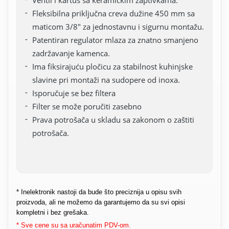
Fleksibilna priključna creva dužine 450 mm sa
maticom 3/8" za jednostavnu i sigurnu montažu.
Patentiran regulator mlaza za znatno smanjeno
zadržavanje kamenca.
Ima fiksirajuću pločicu za stabilnost kuhinjske
slavine pri montaži na sudopere od inoxa.
Isporučuje se bez filtera
Filter se može poručiti zasebno
Prava potrošača u skladu sa zakonom o zaštiti
potrošača.
* Inelektronik nastoji da bude što preciznija u opisu svih
proizvoda, ali ne možemo da garantujemo da su svi opisi
kompletni i bez grešaka.
* Sve cene su sa uračunatim PDV-om.