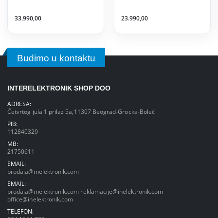
33.990,00
23.990,00
Budimo u kontaktu
INTERELEKTRONIK SHOP DOO
ADRESA:
Četvrtog jula 1 prilaz 5a,11307 Beograd-Grocka-Boleč
PIB:
112840329
MB:
21750611
EMAIL:
prodaja@inelektronik.com
EMAIL:
prodaja@inelektronik.com
reklamacije@inelektronik.com
office@inelektronik.com
TELEFON: