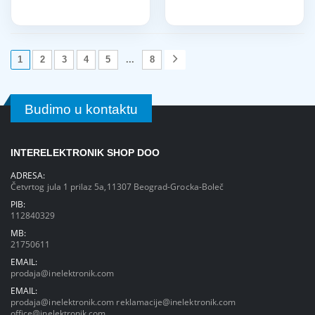
1
2
3
4
5
...
8
Budimo u kontaktu
INTERELEKTRONIK SHOP DOO
ADRESA:
Četvrtog jula 1 prilaz 5a,11307 Beograd-Grocka-Boleč
PIB:
112840329
MB:
21750611
EMAIL:
prodaja@inelektronik.com
EMAIL:
prodaja@inelektronik.com
reklamacije@inelektronik.com
office@inelektronik.com