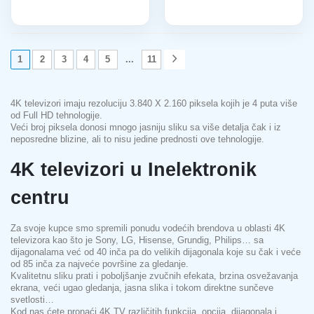
1
2
3
4
5
...
11
4K televizori imaju rezoluciju 3.840 X 2.160 piksela kojih je 4 puta više
od Full HD tehnologije.
Veći broj piksela donosi mnogo jasniju sliku sa više detalja čak i iz
neposredne blizine, ali to nisu jedine prednosti ove tehnologije.
4K televizori u Inelektronik
centru
Za svoje kupce smo spremili ponudu vodećih brendova u oblasti 4K
televizora kao što je Sony, LG, Hisense, Grundig, Philips… sa
dijagonalama već od 40 inča pa do velikih dijagonala koje su čak i veće
od 85 inča za najveće površine za gledanje.
Kvalitetnu sliku prati i poboljšanje zvučnih efekata, brzina osvežavanja
ekrana, veći ugao gledanja, jasna slika i tokom direktne sunčeve
svetlosti…
Kod nas ćete pronaći 4K TV različitih funkcija, opcija, dijagonala i