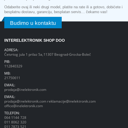
Odaberite ovaj ili neki drugi model, platite na rate ili a gotovo, dobićete i
besplatnu dostavu, garanciju, besplatan servis… čekamo vas!
Budimo u kontaktu
INTERELEKTRONIK SHOP DOO
ADRESA:
Četvrtog jula 1 prilaz 5a,11307 Beograd-Grocka-Boleč
PIB:
112840329
MB:
21750611
EMAIL:
prodaja@inelektronik.com
EMAIL:
prodaja@inelektronik.com
reklamacije@inelektronik.com
office@inelektronik.com
TELEFON:
064 1144 728
011 8062 320
011 7873 521