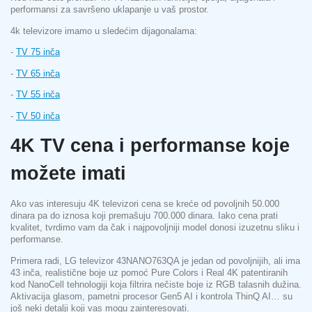
performansi za savršeno uklapanje u vaš prostor.
4k televizore imamo u sledećim dijagonalama:
-
TV 75 inča
-
TV 65 inča
-
TV 55 inča
-
TV 50 inča
4K TV cena i performanse koje
možete imati
Ako vas interesuju 4K televizori cena se kreće od povoljnih 50.000
dinara pa do iznosa koji premašuju 700.000 dinara. Iako cena prati
kvalitet, tvrdimo vam da čak i najpovoljniji model donosi izuzetnu sliku i
performanse.
Primera radi, LG televizor 43NANO763QA je jedan od povoljnijih, ali ima
43 inča, realistične boje uz pomoć Pure Colors i Real 4K patentiranih
kod NanoCell tehnologiji koja filtrira nečiste boje iz RGB talasnih dužina.
Aktivacija glasom, pametni procesor Gen5 AI i kontrola ThinQ AI… su
još neki detalji koji vas mogu zainteresovati.