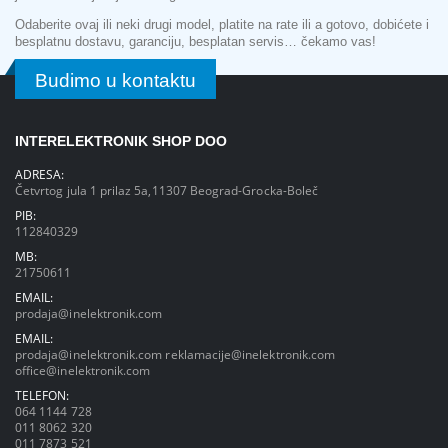
Odaberite ovaj ili neki drugi model, platite na rate ili a gotovo, dobićete i
besplatnu dostavu, garanciju, besplatan servis… čekamo vas!
Budimo u kontaktu
INTERELEKTRONIK SHOP DOO
ADRESA:
Četvrtog jula 1 prilaz 5a,11307 Beograd-Grocka-Boleč
PIB:
112840329
MB:
21750611
EMAIL:
prodaja@inelektronik.com
EMAIL:
prodaja@inelektronik.com
reklamacije@inelektronik.com
office@inelektronik.com
TELEFON:
064 1144 728
011 8062 320
011 7873 521