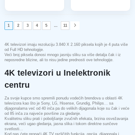
1
2
3
4
5
...
11
4K televizori imaju rezoluciju 3.840 X 2.160 piksela kojih je 4 puta više
od Full HD tehnologije.
Veći broj piksela donosi mnogo jasniju sliku sa više detalja čak i iz
neposredne blizine, ali to nisu jedine prednosti ove tehnologije.
4K televizori u Inelektronik
centru
Za svoje kupce smo spremili ponudu vodećih brendova u oblasti 4K
televizora kao što je Sony, LG, Hisense, Grundig, Philips… sa
dijagonalama već od 40 inča pa do velikih dijagonala koje su čak i veće
od 85 inča za najveće površine za gledanje.
Kvalitetnu sliku prati i poboljšanje zvučnih efekata, brzina osvežavanja
ekrana, veći ugao gledanja, jasna slika i tokom direktne sunčeve
svetlosti…
Kod nas ćete pronaći 4K TV različitih funkcija, opcija, dijagonala i