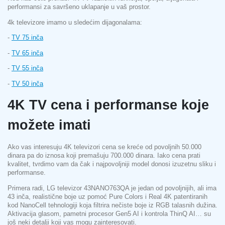
performansi za savršeno uklapanje u vaš prostor.
4k televizore imamo u sledećim dijagonalama:
-
TV 75 inča
-
TV 65 inča
-
TV 55 inča
-
TV 50 inča
4K TV cena i performanse koje
možete imati
Ako vas interesuju 4K televizori cena se kreće od povoljnih 50.000
dinara pa do iznosa koji premašuju 700.000 dinara. Iako cena prati
kvalitet, tvrdimo vam da čak i najpovoljniji model donosi izuzetnu sliku i
performanse.
Primera radi, LG televizor 43NANO763QA je jedan od povoljnijih, ali ima
43 inča, realistične boje uz pomoć Pure Colors i Real 4K patentiranih
kod NanoCell tehnologiji koja filtrira nečiste boje iz RGB talasnih dužina.
Aktivacija glasom, pametni procesor Gen5 AI i kontrola ThinQ AI… su
još neki detalji koji vas mogu zainteresovati.