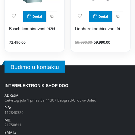
Dodaj
Dodaj
Bosch kombinovani frižider KGV36VLEAS
Liebherr kombinovani frižider CUele281 Comfort GlassLine + SteelLook
72.490,00
59.990,00
59.990,00
Budimo u kontaktu
INTERELEKTRONIK SHOP DOO
ADRESA:
Četvrtog jula 1 prilaz 5a,11307 Beograd-Grocka-Boleč
PIB:
112840329
MB:
21750611
EMAIL: