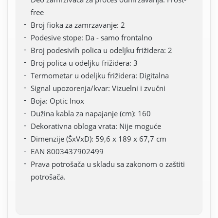
free
Broj fioka za zamrzavanje: 2
Podesive stope: Da - samo frontalno
Broj podesivih polica u odeljku frižidera: 2
Broj polica u odeljku frižidera: 3
Termometar u odeljku frižidera: Digitalna
Signal upozorenja/kvar: Vizuelni i zvučni
Boja: Optic Inox
Dužina kabla za napajanje (cm): 160
Dekorativna obloga vrata: Nije moguće
Dimenzije (ŠxVxD): 59,6 x 189 x 67,7 cm
EAN 8003437902499
Prava potrošača u skladu sa zakonom o zaštiti
potrošača.