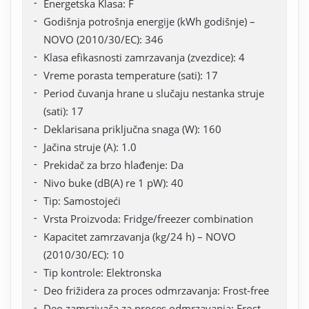
Energetska Klasa: F
Godišnja potrošnja energije (kWh godišnje) –
NOVO (2010/30/EC): 346
Klasa efikasnosti zamrzavanja (zvezdice): 4
Vreme porasta temperature (sati): 17
Period čuvanja hrane u slučaju nestanka struje
(sati): 17
Deklarisana priključna snaga (W): 160
Jačina struje (A): 1.0
Prekidač za brzo hlađenje: Da
Nivo buke (dB(A) re 1 pW): 40
Tip: Samostojeći
Vrsta Proizvoda: Fridge/freezer combination
Kapacitet zamrzavanja (kg/24 h) – NOVO
(2010/30/EC): 10
Tip kontrole: Elektronska
Deo frižidera za proces odmrzavanja: Frost-free
Deo zamrzivača za proces odmrzavanja: Frost-