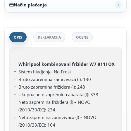
Način plaćanja
OPIS
DEKLARACIJA
OCENE
Whirlpool kombinovani frižider W7 811I OX
Sistem hladjenja: No Frost
Bruto zapremina zamrzivača (l): 130
Bruto zapremina frižidera (l): 248
Ukupna neto zapremina aparata (l): 338
Neto zapremina frižidera (l) – NOVO
(2010/30/EC): 234
Neto zapremina zamrzivača (l) – NOVO
(2010/30/EC): 104