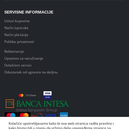
SERVISNE INFORMACIJE
Uslovi kupovine
Način isporuke
Način plaćanja
Politika privatnosti
Reklamacije
Uputstvo za naručivanje
Ovlašćeni servisi
Odustanak od ugovora na daljinu
Kolačiće upotrebljavamo kako bi ova web stranica radila pravilno i
kako bismo bili u stanju da vršimo dalja unapređenja stranice sa