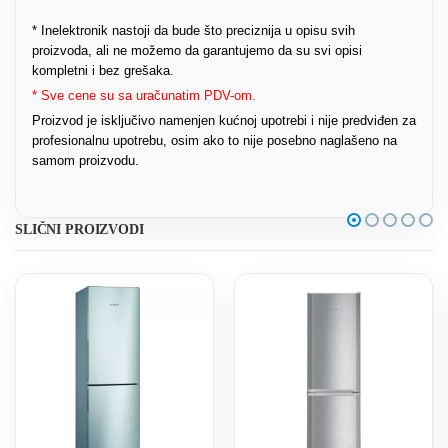
* Inelektronik nastoji da bude što preciznija u opisu svih
proizvoda, ali ne možemo da garantujemo da su svi opisi
kompletni i bez grešaka.
* Sve cene su sa uračunatim PDV-om.
Proizvod je isključivo namenjen kućnoj upotrebi i nije predviđen za
profesionalnu upotrebu, osim ako to nije posebno naglašeno na
samom proizvodu.
SLIČNI PROIZVODI