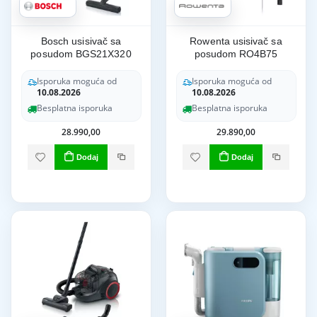
Bosch usisivač sa
Rowenta usisivač sa
posudom BGS21X320
posudom RO4B75
Isporuka moguća od
Isporuka moguća od
10.08.2026
10.08.2026
Besplatna isporuka
Besplatna isporuka
28.990,00
29.890,00
Dodaj
Dodaj