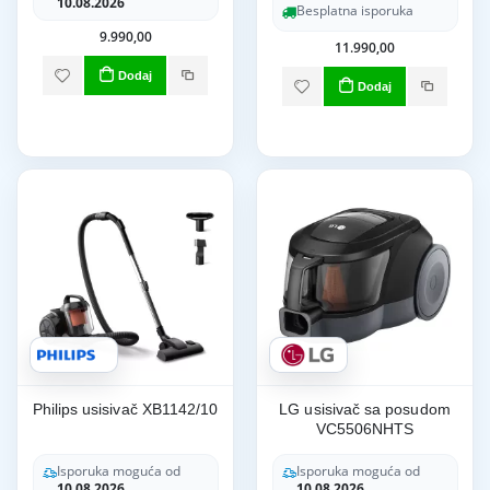
10.08.2026
Besplatna isporuka
9.990,00
11.990,00
Dodaj
Dodaj
Philips usisivač XB1142/10
LG usisivač sa posudom
VC5506NHTS
Isporuka moguća od
Isporuka moguća od
10.08.2026
10.08.2026