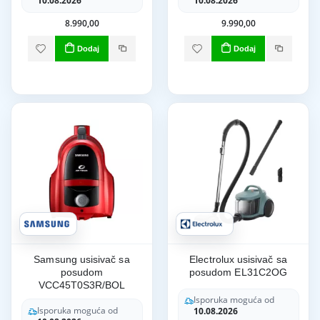
10.08.2026
10.08.2026
8.990,00
9.990,00
Dodaj
Dodaj
Samsung usisivač sa
Electrolux usisivač sa
posudom
posudom EL31C2OG
VCC45T0S3R/BOL
Isporuka moguća od
Isporuka moguća od
10.08.2026