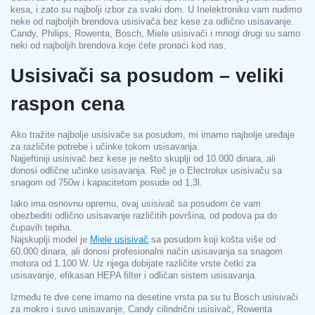
kesa, i zato su najbolji izbor za svaki dom. U Inelektroniku vam nudimo
neke od najboljih brendova usisivača bez kese za odlično usisavanje.
Candy, Philips, Rowenta, Bosch, Miele usisivači i mnogi drugi su samo
neki od najboljih brendova koje ćete pronaći kod nas.
Usisivači sa posudom – veliki
raspon cena
Ako tražite najbolje usisivače sa posudom, mi imamo najbolje uređaje
za različite potrebe i učinke tokom usisavanja.
Najjeftiniji usisivač bez kese je nešto skuplji od 10.000 dinara, ali
donosi odlične učinke usisavanja. Reč je o Electrolux usisivaču sa
snagom od 750w i kapacitetom posude od 1,3l.
Iako ima osnovnu opremu, ovaj usisivač sa posudom će vam
obezbediti odlično usisavanje različitih površina, od podova pa do
čupavih tepiha.
Najskuplji model je
Miele usisivač
sa posudom koji košta više od
60.000 dinara, ali donosi profesionalni način usisavanja sa snagom
motora od 1.100 W. Uz njega dobijate različite vrste četki za
usisavanje, efikasan HEPA filter i odličan sistem usisavanja.
Između te dve cene imamo na desetine vrsta pa su tu Bosch usisivači
za mokro i suvo usisavanje, Candy cilindrični usisivač, Rowenta