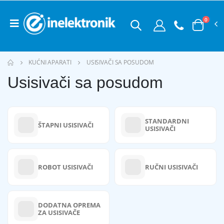
0
KUĆNI APARATI
USISIVAČI SA POSUDOM
Usisivači sa posudom
STANDARDNI
ŠTAPNI USISIVAČI
USISIVAČI
ROBOT USISIVAČI
RUČNI USISIVAČI
DODATNA OPREMA
ZA USISIVAČE