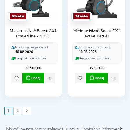
Miele usisivač Boost CX1
Miele usisivač Boost CX1
PowerLine - NRF0
Active GRGR
Isporuka moguća od
Isporuka moguća od
10.08.2026
10.08.2026
Besplatna isporuka
Besplatna isporuka
36.500,00
36.500,00
Dodaj
Dodaj
1
2
Usisivači sa posudom ne zahtevaju kupovinu i pražnjenje jednokratnih