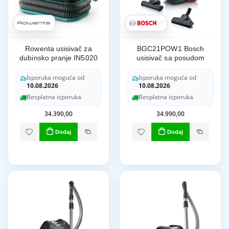
Rowenta usisivač za
BGC21POW1 Bosch
dubinsko pranje IN5020
usisivač sa posudom
Isporuka moguća od
Isporuka moguća od
10.08.2026
10.08.2026
Besplatna isporuka
Besplatna isporuka
34.390,00
34.990,00
Dodaj
Dodaj