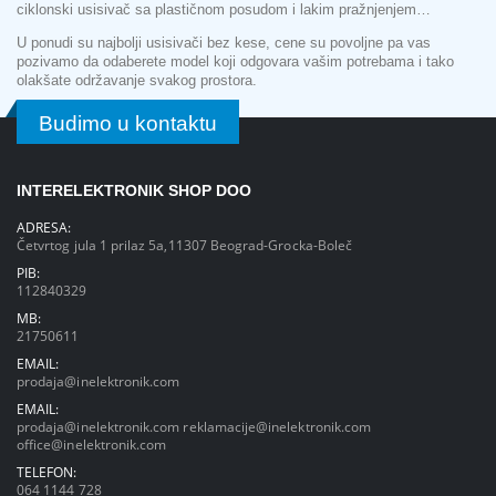
ciklonski usisivač sa plastičnom posudom i lakim pražnjenjem…
U ponudi su najbolji usisivači bez kese, cene su povoljne pa vas
pozivamo da odaberete model koji odgovara vašim potrebama i tako
olakšate održavanje svakog prostora.
Budimo u kontaktu
INTERELEKTRONIK SHOP DOO
ADRESA:
Četvrtog jula 1 prilaz 5a,11307 Beograd-Grocka-Boleč
PIB:
112840329
MB:
21750611
EMAIL:
prodaja@inelektronik.com
EMAIL:
prodaja@inelektronik.com
reklamacije@inelektronik.com
office@inelektronik.com
TELEFON:
064 1144 728