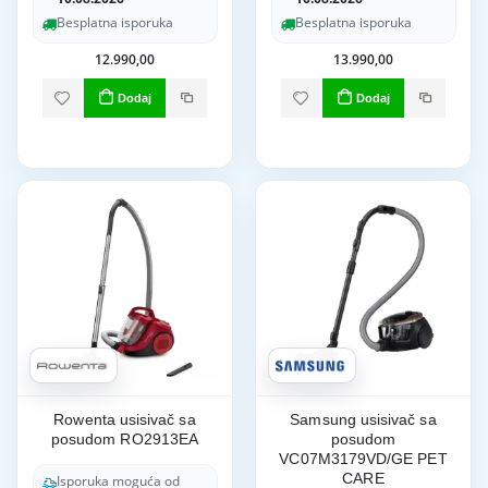
Besplatna isporuka
Besplatna isporuka
12.990,00
13.990,00
Dodaj
Dodaj
Rowenta usisivač sa
Samsung usisivač sa
posudom RO2913EA
posudom
VC07M3179VD/GE PET
CARE
Isporuka moguća od