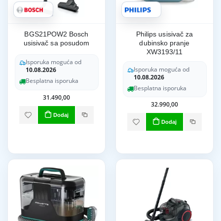
BGS21POW2 Bosch
Philips usisivač za
usisivač sa posudom
dubinsko pranje
XW3193/11
Isporuka moguća od
Isporuka moguća od
10.08.2026
10.08.2026
Besplatna isporuka
Besplatna isporuka
31.490,00
32.990,00
Dodaj
Dodaj