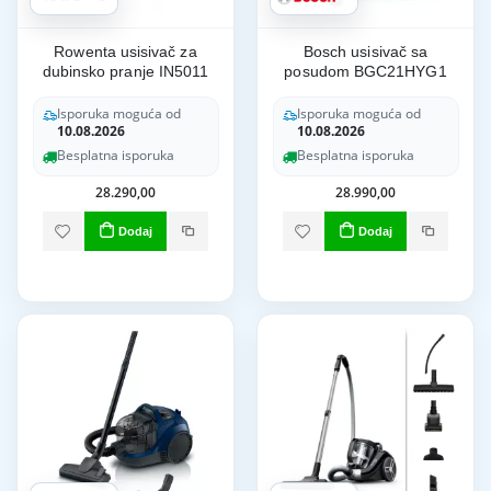
Rowenta usisivač za
Bosch usisivač sa
dubinsko pranje IN5011
posudom BGC21HYG1
Isporuka moguća od
Isporuka moguća od
10.08.2026
10.08.2026
Besplatna isporuka
Besplatna isporuka
28.290,00
28.990,00
Dodaj
Dodaj