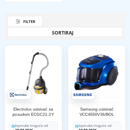
FILTER
Electrolux usisivač sa
Samsung usisivač
posudom ECGC21-2Y
VCC4550V36/BOL
Isporuka moguća od
Isporuka moguća od