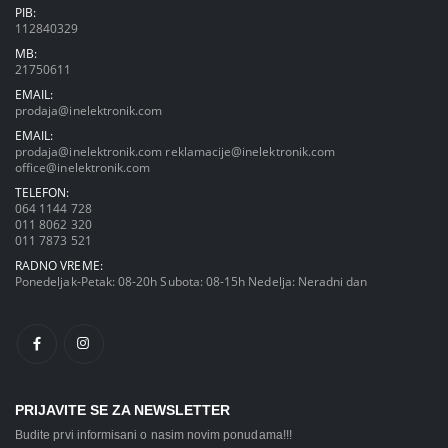
PIB:
112840329
MB:
21750611
EMAIL:
prodaja@inelektronik.com
EMAIL:
prodaja@inelektronik.com
reklamacije@inelektronik.com
office@inelektronik.com
TELEFON:
064 1144 728
011 8062 320
011 7873 521
RADNO VREME:
Ponedeljak-Petak: 08-20h Subota: 08-15h Nedelja: Neradni dan
PRIJAVITE SE ZA NEWSLETTER
Budite prvi informisani o nasim novim ponudama!!!