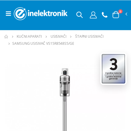
0
KUĆNI APARATI
USISIVAČI
ŠTAPNI USISIVAČI
SAMSUNG USISIVAČ VS15R8548S5/GE