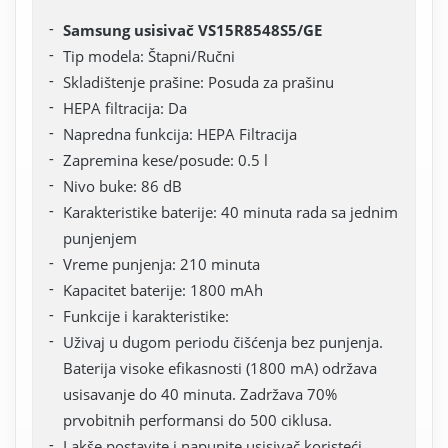
Samsung usisivač VS15R8548S5/GE
Tip modela: Štapni/Ručni
Skladištenje prašine: Posuda za prašinu
HEPA filtracija: Da
Napredna funkcija: HEPA Filtracija
Zapremina kese/posude: 0.5 l
Nivo buke: 86 dB
Karakteristike baterije: 40 minuta rada sa jednim
punjenjem
Vreme punjenja: 210 minuta
Kapacitet baterije: 1800 mAh
Funkcije i karakteristike:
Uživaj u dugom periodu čišćenja bez punjenja.
Baterija visoke efikasnosti (1800 mA) održava
usisavanje do 40 minuta. Zadržava 70%
prvobitnih performansi do 500 ciklusa.
Lakše postavite i napunite usisivač koristeći