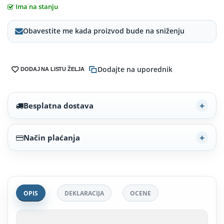
Ima na stanju
Obavestite me kada proizvod bude na sniženju
Dodajte na uporednik
DODAJ NA LISTU ŽELJA
Besplatna dostava
Način plaćanja
OPIS
DEKLARACIJA
OCENE