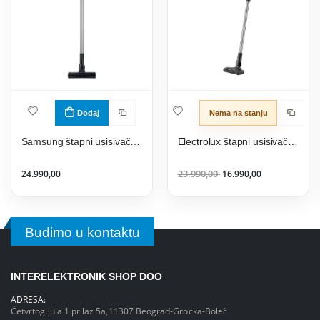
Dodaj
Nema na stanju
Samsung štapni usisivač Jet 65 Pet VS15A60AGR5/GE
Electrolux štapni usisivač EP31CB21GP
24.990,00
23.990,00
16.990,00
Budimo u kontaktu
INTERELEKTRONIK SHOP DOO
ADRESA:
Četvrtog jula 1 prilaz 5a,11307 Beograd-Grocka-Boleč