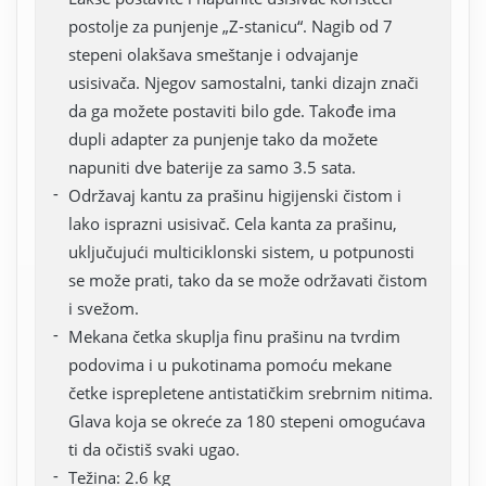
postolje za punjenje „Z-stanicu“. Nagib od 7
stepeni olakšava smeštanje i odvajanje
usisivača. Njegov samostalni, tanki dizajn znači
da ga možete postaviti bilo gde. Takođe ima
dupli adapter za punjenje tako da možete
napuniti dve baterije za samo 3.5 sata.
Održavaj kantu za prašinu higijenski čistom i
lako isprazni usisivač. Cela kanta za prašinu,
uključujući multiciklonski sistem, u potpunosti
se može prati, tako da se može održavati čistom
i svežom.
Mekana četka skuplja finu prašinu na tvrdim
podovima i u pukotinama pomoću mekane
četke isprepletene antistatičkim srebrnim nitima.
Glava koja se okreće za 180 stepeni omogućava
ti da očistiš svaki ugao.
Težina: 2.6 kg