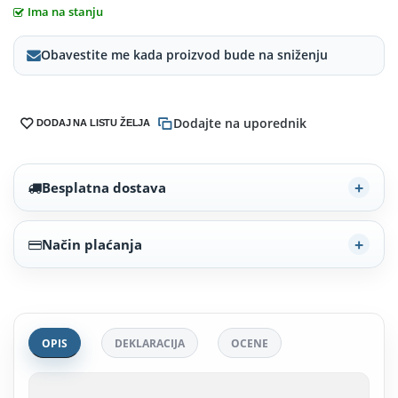
Ima na stanju
Obavestite me kada proizvod bude na sniženju
Dodajte na uporednik
DODAJ NA LISTU ŽELJA
Besplatna dostava
Način plaćanja
OPIS
DEKLARACIJA
OCENE