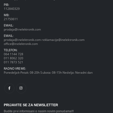
PIB:
112840329
MB:
21750611
EMAIL:
prodaja@inelektronik.com
EMAIL:
prodaja@inelektronik.com
reklamacije@inelektronik.com
office@inelektronik.com
TELEFON:
064 1144 728
011 8062 320
011 7873 521
RADNO VREME:
Ponedeljak-Petak: 08-20h Subota: 08-15h Nedelja: Neradni dan
PRIJAVITE SE ZA NEWSLETTER
Budite prvi informisani o nasim novim ponudama!!!