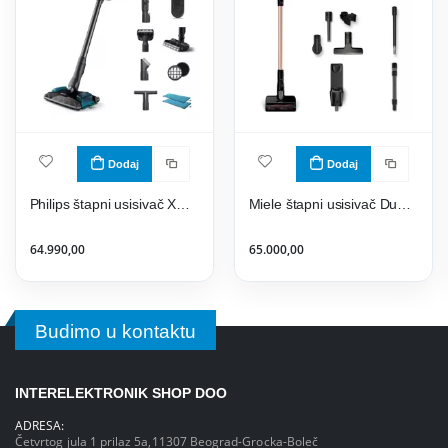
Dodaj
Dodaj
Philips štapni usisivač XC8057/01
Miele štapni usisivač Duoflex HX1 Total Care
64.990,00
65.000,00
Budimo u kontaktu
INTERELEKTRONIK SHOP DOO
ADRESA:
Četvrtog jula 1 prilaz 5a,11307 Beograd-Grocka-Boleč