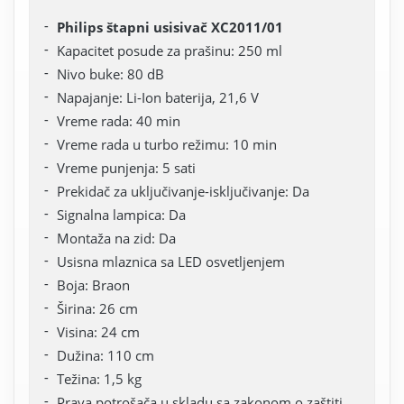
Philips štapni usisivač XC2011/01
Kapacitet posude za prašinu: 250 ml
Nivo buke: 80 dB
Napajanje: Li-Ion baterija, 21,6 V
Vreme rada: 40 min
Vreme rada u turbo režimu: 10 min
Vreme punjenja: 5 sati
Prekidač za uključivanje-isključivanje: Da
Signalna lampica: Da
Montaža na zid: Da
Usisna mlaznica sa LED osvetljenjem
Boja: Braon
Širina: 26 cm
Visina: 24 cm
Dužina: 110 cm
Težina: 1,5 kg
Prava potrošača u skladu sa zakonom o zaštiti