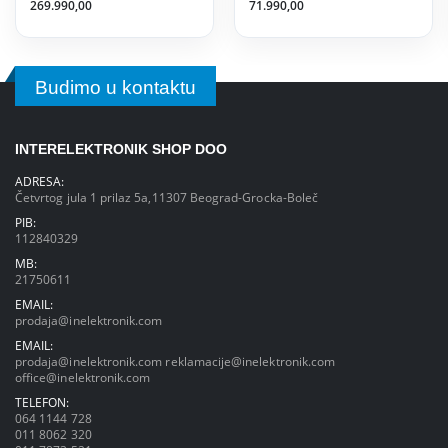
269.990,00
71.990,00
Budimo u kontaktu
INTERELEKTRONIK SHOP DOO
ADRESA:
Četvrtog jula 1 prilaz 5a,11307 Beograd-Grocka-Boleč
PIB:
112840329
MB:
21750611
EMAIL:
prodaja@inelektronik.com
EMAIL:
prodaja@inelektronik.com
reklamacije@inelektronik.com
office@inelektronik.com
TELEFON:
064 1144 728
011 8062 320