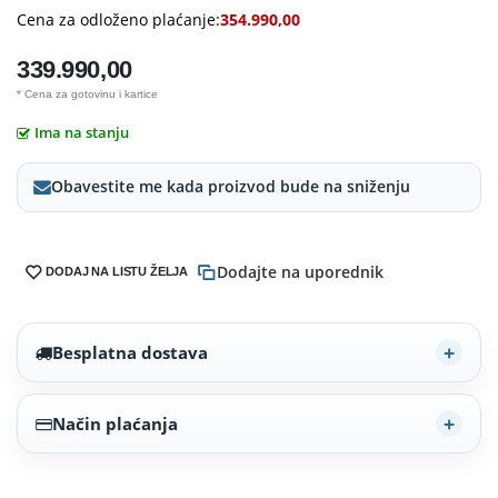
Cena za odloženo plaćanje:
354.990,00
339.990,00
* Cena za gotovinu i kartice
Ima na stanju
Obavestite me kada proizvod bude na sniženju
Dodajte na uporednik
DODAJ NA LISTU ŽELJA
Besplatna dostava
Način plaćanja