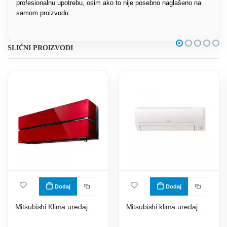
profesionalnu upotrebu, osim ako to nije posebno naglašeno na
samom proizvodu.
SLIČNI PROIZVODI
Dodaj
Dodaj
Mitsubishi Klima uređaj MSZ-LN50VGR/ MUZ-LN50VG2
Mitsubishi klima uređaj MSZ-HR25VFK/MUZ-HR25VFK