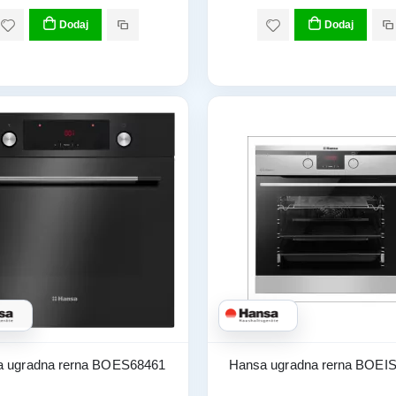
Dodaj
Dodaj
 ugradna rerna BOES68461
Hansa ugradna rerna BOEI