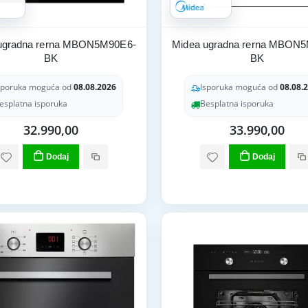
ugradna rerna MBON5M90E6-
Midea ugradna rerna MBON
BK
BK
sporuka moguća od
08.08.2026
Isporuka moguća od
08.08.
esplatna isporuka
Besplatna isporuka
32.990,00
33.990,00
Dodaj
Dodaj