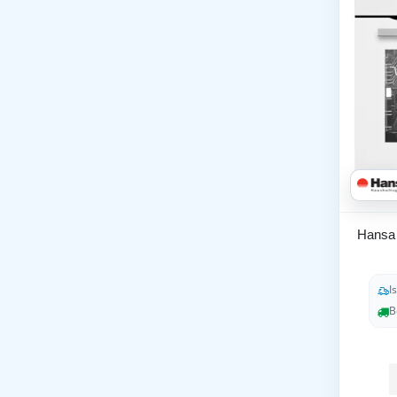
Hansa
I
B