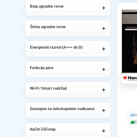
Boja ugradne rerne
Širina ugradne rerne
Energetski razred (A+++ do D)
Funkcija pare
Wi-Fi / Smart sadržaji
Dostupno sa teleskopskim vođicama
I
B
Način čišćenja