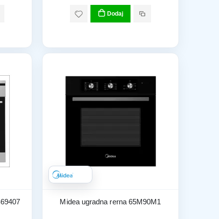
Dodaj
S69407
Midea ugradna rerna 65M90M1