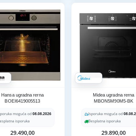
Hansa ugradna rerna
Midea ugradna rerna
BOEI6419005513
MBON5M90M5-BK
sporuka moguća od
08.08.2026
Isporuka moguća od
08.08.
esplatna isporuka
Besplatna isporuka
29.490,00
29.890,00