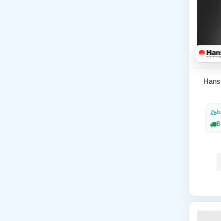
Hans
I
B