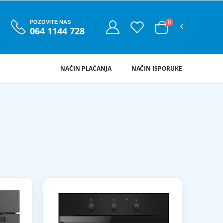
0
POZOVITE NAS
064 1144 728
NAČIN PLAĆANJA
NAČIN ISPORUKE