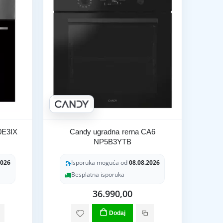
0E3IX
Candy ugradna rerna CA6
NP5B3YTB
2026
Isporuka moguća od
08.08.2026
Besplatna isporuka
36.990,00
Dodaj