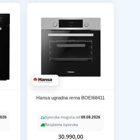
Hansa ugradna rerna BOEI68411
2026
Isporuka moguća od
08.08.2026
Besplatna isporuka
30.990,00