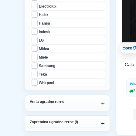
Electrolux
Haier
Hansa
Indesit
LG
Midea
Miele
Cata 
Samsung
Teka
I
Whirpool
B
Vrsta ugradne rerne
Zapremina ugradne rerne (l)