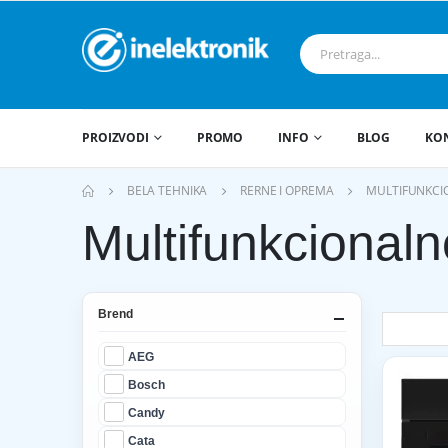
PROIZVODI
PROMO
INFO
BLOG
KO
BELA TEHNIKA
RERNE I OPREMA
MULTIFUNKCI
Multifunkcionaln
Brend
AEG
Bosch
Candy
Cata