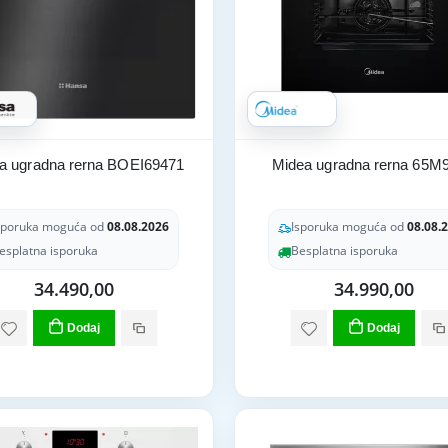
a ugradna rerna BOEI69471
Midea ugradna rerna 65M
sporuka moguća od
08.08.2026
Isporuka moguća od
08.08.
esplatna isporuka
Besplatna isporuka
34.490,00
34.990,00
Dodaj
Dodaj