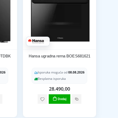
59TDBK
Hansa ugradna rerna BOES681621
2026
Isporuka moguća od
08.08.2026
Besplatna isporuka
28.490,00
Dodaj