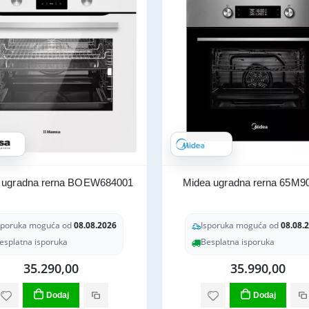
 ugradna rerna BOEW684001
Midea ugradna rerna 65M9
sporuka moguća od
08.08.2026
Isporuka moguća od
08.08.
esplatna isporuka
Besplatna isporuka
35.290,00
35.990,00
Dodaj
Dodaj