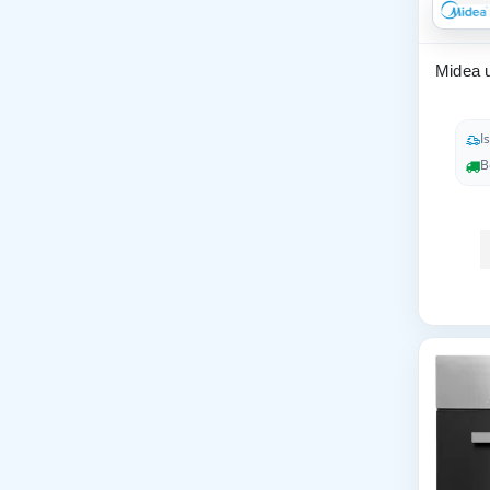
Midea 
I
B