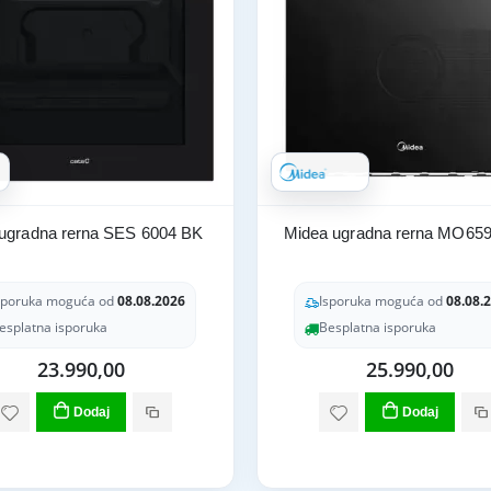
ugradna rerna SES 6004 BK
Midea ugradna rerna MO6
sporuka moguća od
08.08.2026
Isporuka moguća od
08.08.
esplatna isporuka
Besplatna isporuka
23.990,00
25.990,00
Dodaj
Dodaj