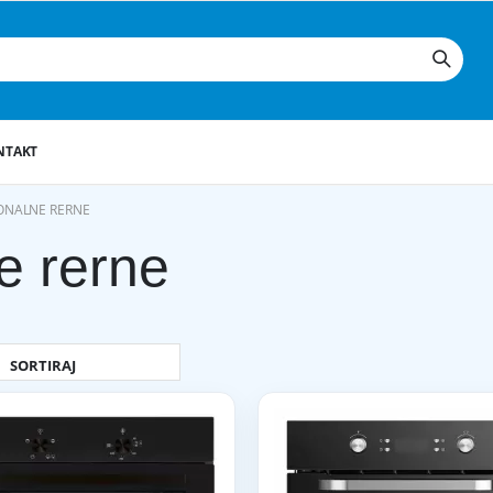
NTAKT
ONALNE RERNE
e rerne