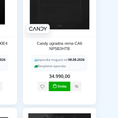
90E4
Candy ugradna rerna CA6
NP5B3HTB
2026
Isporuka moguća od
08.08.2026
Besplatna isporuka
34.990,00
Dodaj