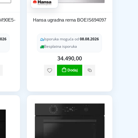
5M90E5-
Hansa ugradna rerna BOEIS694097
2026
Isporuka moguća od
08.08.2026
Besplatna isporuka
34.490,00
Dodaj