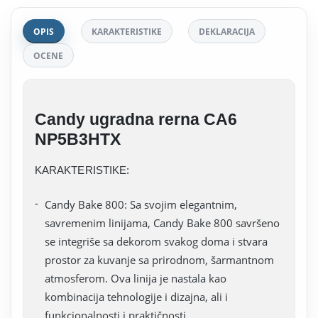
OPIS
KARAKTERISTIKE
DEKLARACIJA
OCENE
Candy ugradna rerna CA6
NP5B3HTX
KARAKTERISTIKE:
Candy Bake 800: Sa svojim elegantnim,
savremenim linijama, Candy Bake 800 savršeno
se integriše sa dekorom svakog doma i stvara
prostor za kuvanje sa prirodnom, šarmantnom
atmosferom. Ova linija je nastala kao
kombinacija tehnologije i dizajna, ali i
funkcionalnosti i praktičnosti.