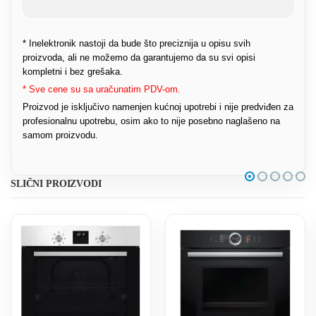
* Inelektronik nastoji da bude što preciznija u opisu svih
proizvoda, ali ne možemo da garantujemo da su svi opisi
kompletni i bez grešaka.
* Sve cene su sa uračunatim PDV-om.
Proizvod je isključivo namenjen kućnoj upotrebi i nije predviđen za
profesionalnu upotrebu, osim ako to nije posebno naglašeno na
samom proizvodu.
SLIČNI PROIZVODI