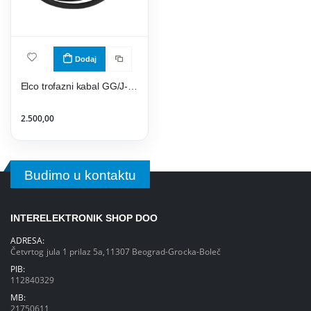
Dodaj
Elco trofazni kabal GG/J-Y 5x2,5- gumeni
2.500,00
Budimo u kontaktu
INTERELEKTRONIK SHOP DOO
ADRESA:
Četvrtog jula 1 prilaz 5a,11307 Beograd-Grocka-Boleč
PIB:
112840329
MB:
21750611