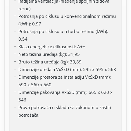
Radijalna ventilacija (hlađenje spoljnih zidova
rerne)
Potrošnja po ciklusu u konvencionalnom režimu
(kWh): 0.97
Potrošnja po ciklusu u u turbo režimu (kWh):
0.54
Klasa energetske efikasnosti: A++
Neto težina uređaja (kg): 31,95
Bruto težina uređaja (kg): 33,89
Dimenzije uređaja VxŠxD (mm): 595 x 595 x 568
Dimenzije prostora za instalaciju VxŠxD (mm):
590 x 560 x 560
Dimenzije pakovanja VxŠxD (mm): 665 x 620 x
646
Prava potrošača u skladu sa zakonom o zaštiti
potrošača.