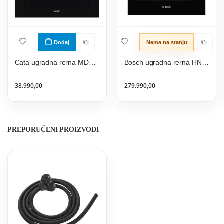
Dodaj
Nema na stanju
Cata ugradna rerna MDS 8007 X
Bosch ugradna rerna HNG6764B6
38.990,00
279.990,00
PREPORUČENI PROIZVODI