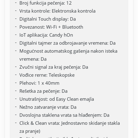
Broj funkcija pečenja: 12
Vrsta kontrole: Elektronska kontrola
Digitalni Touch display: Da
Povezanost: Wi-Fi + Bluetooth
IoT aplikacija: Candy hOn
Digitalni tajmer za odbrojavanje vremena: Da
Mogućnost automatskog gašenja nakon isteka
vremena: Da
Zvučni signal za kraj pečenja: Da
Vođice rerne: Teleskopske
Plehovi: 1 x 40mm
Rešetka za pečenje: Da
Unutrašnjost: od Easy Clean emajla
Nežno zatvaranje vrata: Da
Dvoslojna staklena vrata sa hlađenjem: Da
Click & Clean vrata: Jednostavno skidanje stakla
za pranje)