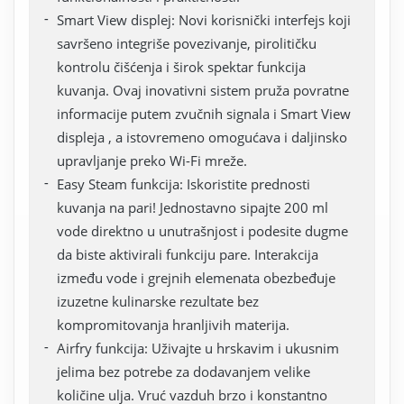
Smart View displej: Novi korisnički interfejs koji
savršeno integriše povezivanje, pirolitičku
kontrolu čišćenja i širok spektar funkcija
kuvanja. Ovaj inovativni sistem pruža povratne
informacije putem zvučnih signala i Smart View
displeja , a istovremeno omogućava i daljinsko
upravljanje preko Wi-Fi mreže.
Easy Steam funkcija: Iskoristite prednosti
kuvanja na pari! Jednostavno sipajte 200 ml
vode direktno u unutrašnjost i podesite dugme
da biste aktivirali funkciju pare. Interakcija
između vode i grejnih elemenata obezbeđuje
izuzetne kulinarske rezultate bez
kompromitovanja hranljivih materija.
Airfry funkcija: Uživajte u hrskavim i ukusnim
jelima bez potrebe za dodavanjem velike
količine ulja. Vruć vazduh brzo i konstantno