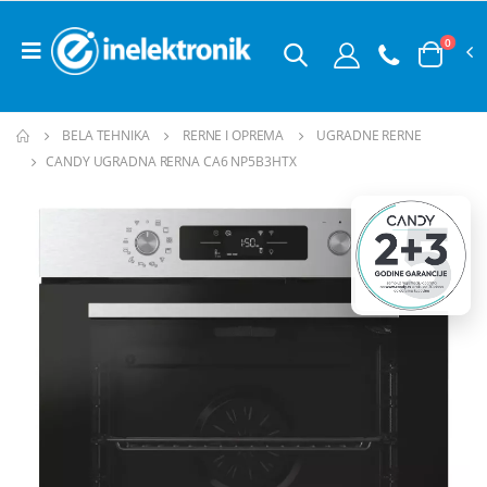
0
BELA TEHNIKA
RERNE I OPREMA
UGRADNE RERNE
CANDY UGRADNA RERNA CA6 NP5B3HTX