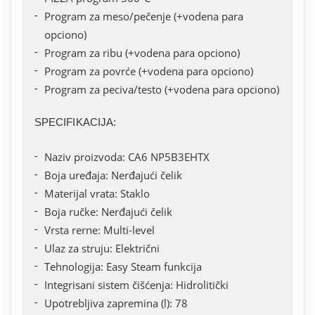
Program za meso/pečenje (+vodena para
opciono)
Program za ribu (+vodena para opciono)
Program za povrće (+vodena para opciono)
Program za peciva/testo (+vodena para opciono)
SPECIFIKACIJA:
Naziv proizvoda: CA6 NP5B3EHTX
Boja uređaja: Nerđajući čelik
Materijal vrata: Staklo
Boja ručke: Nerđajući čelik
Vrsta rerne: Multi-level
Ulaz za struju: Električni
Tehnologija: Easy Steam funkcija
Integrisani sistem čišćenja: Hidrolitički
Upotrebljiva zapremina (l): 78