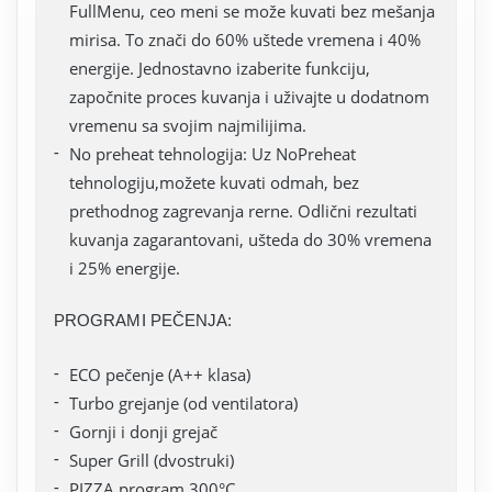
FullMenu, ceo meni se može kuvati bez mešanja
mirisa. To znači do 60% uštede vremena i 40%
energije. Jednostavno izaberite funkciju,
započnite proces kuvanja i uživajte u dodatnom
vremenu sa svojim najmilijima.
No preheat tehnologija: Uz NoPreheat
tehnologiju,možete kuvati odmah, bez
prethodnog zagrevanja rerne. Odlični rezultati
kuvanja zagarantovani, ušteda do 30% vremena
i 25% energije.
PROGRAMI PEČENJA:
ECO pečenje (A++ klasa)
Turbo grejanje (od ventilatora)
Gornji i donji grejač
Super Grill (dvostruki)
PIZZA program 300°C