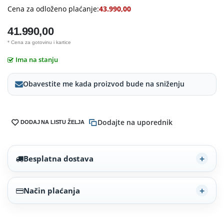
Cena za odloženo plaćanje:
43.990,00
41.990,00
* Cena za gotovinu i kartice
Ima na stanju
Obavestite me kada proizvod bude na sniženju
Dodajte na uporednik
DODAJ NA LISTU ŽELJA
Besplatna dostava
Način plaćanja