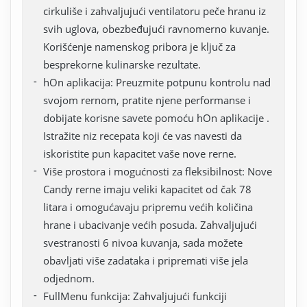
cirkuliše i zahvaljujući ventilatoru peče hranu iz
svih uglova, obezbeđujući ravnomerno kuvanje.
Korišćenje namenskog pribora je ključ za
besprekorne kulinarske rezultate.
hOn aplikacija: Preuzmite potpunu kontrolu nad
svojom rernom, pratite njene performanse i
dobijate korisne savete pomoću hOn aplikacije .
Istražite niz recepata koji će vas navesti da
iskoristite pun kapacitet vaše nove rerne.
Više prostora i mogućnosti za fleksibilnost: Nove
Candy rerne imaju veliki kapacitet od čak 78
litara i omogućavaju pripremu većih količina
hrane i ubacivanje većih posuda. Zahvaljujući
svestranosti 6 nivoa kuvanja, sada možete
obavljati više zadataka i pripremati više jela
odjednom.
FullMenu funkcija: Zahvaljujući funkciji