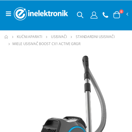
0
KUĆNI APARATI
USISIVAČI
STANDARDNI USISIVAČI
MIELE USISIVAČ BOOST CX1 ACTIVE GRGR