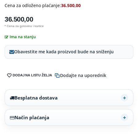
Cena za odloženo plaćanje:
36.500,00
36.500,00
* Cena za gotovinu i kartice
Ima na stanju
Obavestite me kada proizvod bude na sniženju
Dodajte na uporednik
DODAJ NA LISTU ŽELJA
Besplatna dostava
Način plaćanja