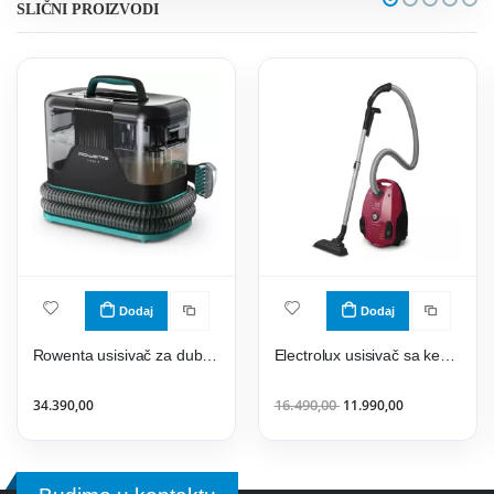
SLIČNI PROIZVODI
Dodaj
Dodaj
Rowenta usisivač za dubinsko pranje IN5020
Electrolux usisivač sa kesom EPF61RR
34.390,00
16.490,00
11.990,00