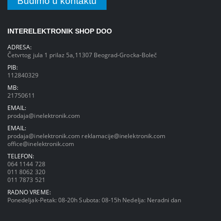
Budimo u kontaktu
INTERELEKTRONIK SHOP DOO
ADRESA:
Četvrtog jula 1 prilaz 5a,11307 Beograd-Grocka-Boleč
PIB:
112840329
MB:
21750611
EMAIL:
prodaja@inelektronik.com
EMAIL:
prodaja@inelektronik.com
reklamacije@inelektronik.com
office@inelektronik.com
TELEFON:
064 1144 728
011 8062 320
011 7873 521
RADNO VREME:
Ponedeljak-Petak: 08-20h Subota: 08-15h Nedelja: Neradni dan