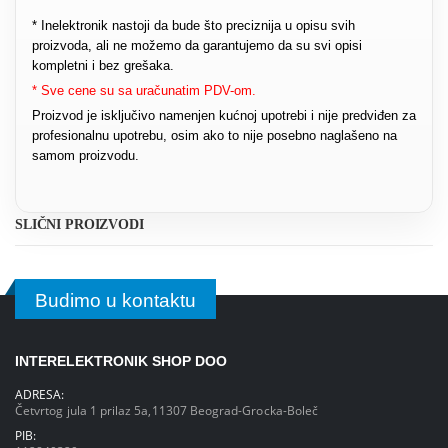
* Inelektronik nastoji da bude što preciznija u opisu svih
proizvoda, ali ne možemo da garantujemo da su svi opisi
kompletni i bez grešaka.
* Sve cene su sa uračunatim PDV-om.
Proizvod je isključivo namenjen kućnoj upotrebi i nije predviđen za
profesionalnu upotrebu, osim ako to nije posebno naglašeno na
samom proizvodu.
SLIČNI PROIZVODI
Budimo u kontaktu
INTERELEKTRONIK SHOP DOO
ADRESA:
Četvrtog jula 1 prilaz 5a,11307 Beograd-Grocka-Boleč
PIB: