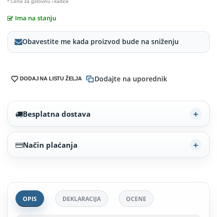
* Cena za gotovinu i kartice
Ima na stanju
Obavestite me kada proizvod bude na sniženju
Dodajte na uporednik
DODAJ NA LISTU ŽELJA
Besplatna dostava
Način plaćanja
OPIS
DEKLARACIJA
OCENE