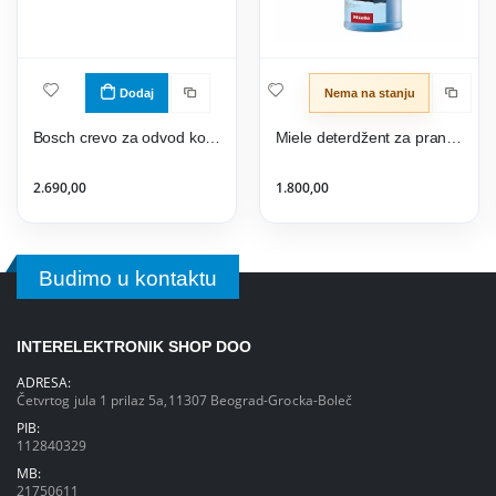
Dodaj
Nema na stanju
Bosch crevo za odvod kondenzata WTZ1110
Miele deterdžent za pranje veša WA UC 2003 L
2.690,00
1.800,00
Budimo u kontaktu
INTERELEKTRONIK SHOP DOO
ADRESA:
Četvrtog jula 1 prilaz 5a,11307 Beograd-Grocka-Boleč
PIB:
112840329
MB:
21750611