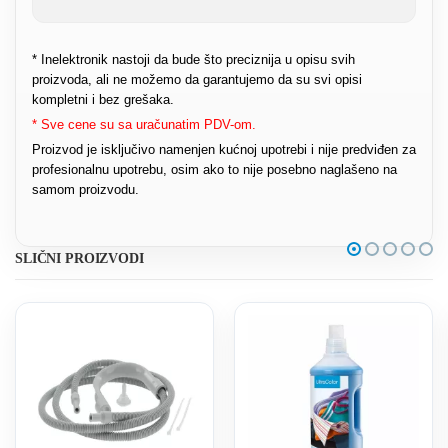
* Inelektronik nastoji da bude što preciznija u opisu svih
proizvoda, ali ne možemo da garantujemo da su svi opisi
kompletni i bez grešaka.
* Sve cene su sa uračunatim PDV-om.
Proizvod je isključivo namenjen kućnoj upotrebi i nije predviđen za
profesionalnu upotrebu, osim ako to nije posebno naglašeno na
samom proizvodu.
SLIČNI PROIZVODI