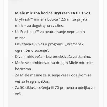
Miele mirisna bočica DryFresh FA DF 152 L
DryFresh™ mirisna bočica 12,5 ml za prijatan
miris – za dugotrajnu svežinu.
Uz Freshplex™ za neutralisanje neprijatnih
mirisa.
Osvežava suv veš u programu „Vremenski
ograničeno sušenje”.
Divan miris veša – bez omekšivača za tkaninu.
Može se kombinovati sa drugim Miele mirisnim
bočicama.
Za Miele mašine za sušenje veša i odeljkom za
veš sa FragranceDos.
Za 50 ciklusa sušenja ili 70 primena u odeljku za
veš.