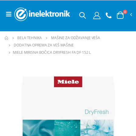
0
BELA TEHNIKA
MAŠINE ZA ODŽAVANJE VEŠA
DODATNA OPREMA ZA VEŠ MAŠINE
MIELE MIRISNA BOČICA DRYFRESH FA DF 152 L