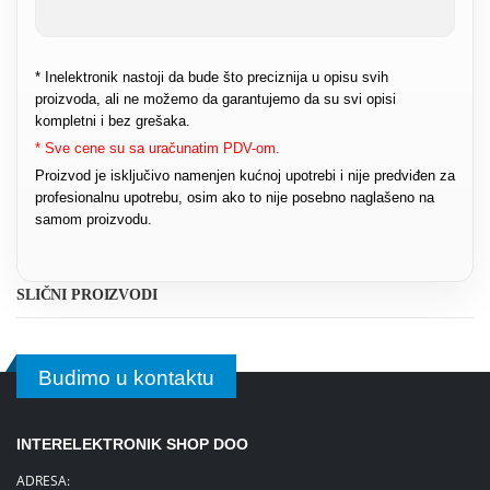
* Inelektronik nastoji da bude što preciznija u opisu svih
proizvoda, ali ne možemo da garantujemo da su svi opisi
kompletni i bez grešaka.
* Sve cene su sa uračunatim PDV-om.
Proizvod je isključivo namenjen kućnoj upotrebi i nije predviđen za
profesionalnu upotrebu, osim ako to nije posebno naglašeno na
samom proizvodu.
SLIČNI PROIZVODI
Budimo u kontaktu
INTERELEKTRONIK SHOP DOO
ADRESA: