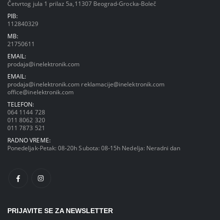
Četvrtog jula 1 prilaz 5a,11307 Beograd-Grocka-Boleč
PIB:
112840329
MB:
21750611
EMAIL:
prodaja@inelektronik.com
EMAIL:
prodaja@inelektronik.com
reklamacije@inelektronik.com
office@inelektronik.com
TELEFON:
064 1144 728
011 8062 320
011 7873 521
RADNO VREME:
Ponedeljak-Petak: 08-20h Subota: 08-15h Nedelja: Neradni dan
PRIJAVITE SE ZA NEWSLETTER