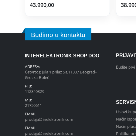
43.990,00
38.99
Budimo u kontaktu
PRIJAV
INTERELEKTRONIK SHOP DOO
ADRESA:
Budite prv
Četvrtog jula 1 prilaz 5a,11307 Beograd-
Grocka-Boleč
PIB:
112840329
MB:
SERVIS
21750611
Uslovi kup
EMAIL:
Način ispo
prodaja@inelektronik.com
Način plać
EMAIL:
prodaja@inelektronik.com
Politika pr