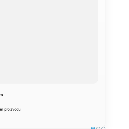
ka.
om proizvodu.