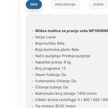
OPIS
DEKLARACIJA
OCENE
Midea mašina za pranje veša MF100W8
Serija: Lunar
Boja kućišta: Bela
Boja kontrolne ploče: Bela
Način punjenja: Prednje punjenje
Kapacitet pranja: 8 kg
Broj programa: 15
Steam funkcija: Da
Automatsko čišćenje: Da
Čišćenje bubnja: Da
Maksimalni broj obrtaja: 1400 o/min
Odabir brzine centrifuge: 0 / 400 / 600 / 8
Tip motora: BLDC motor