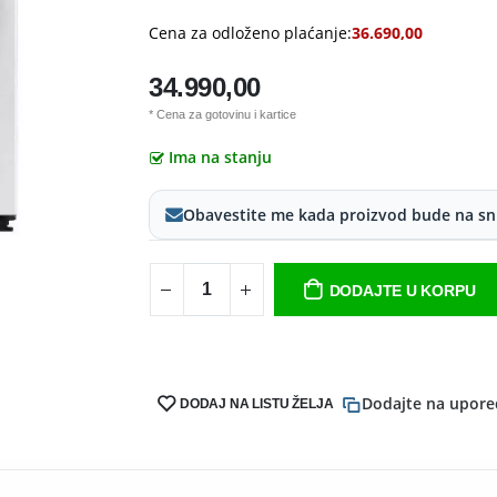
Cena za odloženo plaćanje:
36.690,00
34.990,00
* Cena za gotovinu i kartice
Ima na stanju
Obavestite me kada proizvod bude na sn
DODAJTE U KORPU
Dodajte na upore
DODAJ NA LISTU ŽELJA