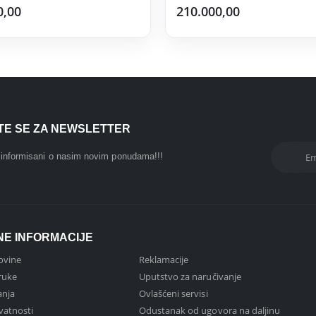
0,00
210.000,00
ITE SE ZA NEWSLETTER
i informisani o nasim novim ponudama!!!
NE INFORMACIJE
ovine
Reklamacije
ruke
Uputstvo za naručivanje
anja
Ovlašćeni servisi
ivatnosti
Odustanak od ugovora na daljinu