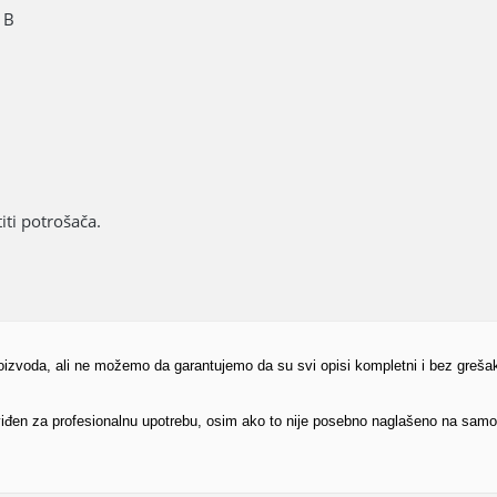
 B
ti potrošača.
proizvoda, ali ne možemo da garantujemo da su svi opisi kompletni i bez greša
edviđen za profesionalnu upotrebu, osim ako to nije posebno naglašeno na sam