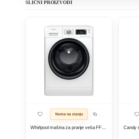
SLIČNI PROIZVODI
Nema na stanju
Whirlpool mašina za pranje veša FFB 8458 BV EE