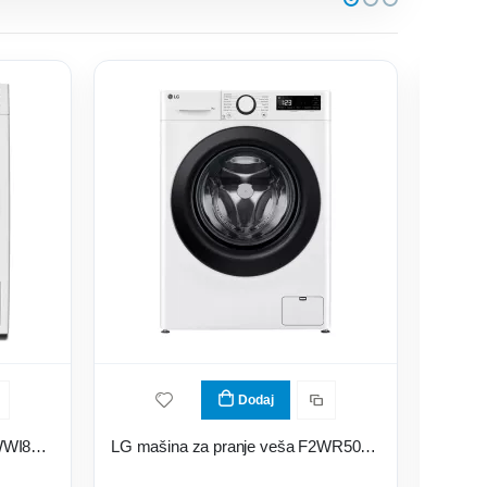
Dodaj
Miele mašina za pranje veša WWI880 WCS 125 Gala Edition
LG mašina za pranje veša F2WR509SBW Slim