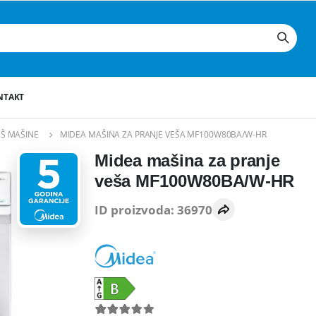
NTAKT
EŠ MAŠINE
MIDEA MAŠINA ZA PRANJE VEŠA MF100W80BA/W-HR
Midea mašina za pranje
veša MF100W80BA/W-HR
ID proizvoda: 36970