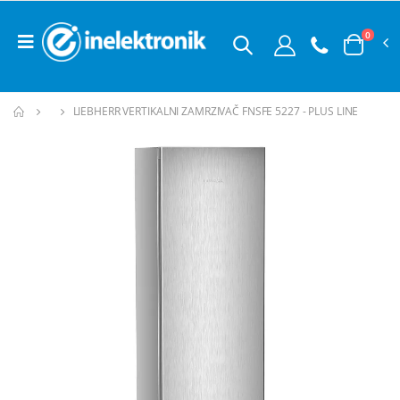
0
LIEBHERR VERTIKALNI ZAMRZIVAČ FNSFE 5227 - PLUS LINE