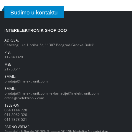
Budimo u kontaktu
INTERELEKTRONIK SHOP DOO
ADRESA:
Četvrtog jula 1 prilaz 5a,11307 Beograd-Grocka-Boleč
PIB:
112840329
MB:
21750611
EMAIL:
prodaja@inelektronik.com
EMAIL:
prodaja@inelektronik.com
reklamacije@inelektronik.com
office@inelektronik.com
TELEFON:
064 1144 728
011 8062 320
011 7873 521
RADNO VREME:
Ponedeljak-Petak: 08-20h Subota: 08-15h Nedelja: Neradni dan