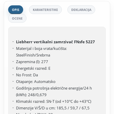
OPIS
KARAKTERISTIKE
DEKLARACIJA
OCENE
Liebherr vertikalni zamrzivač FNsfe 5227
Materijal i boja vrata/kućišta:
SteelFinish/Srebrna
Zapremina (l): 277
Energetski razred: E
No Frost: Da
Otapanje: Automatsko
Godišnja potrošnja električne energije/24 h
(kWh): 248/0,679
Klimatski razred: SN-T (od +10°C do +43°C)
Dimenzije V/Š/D u cm: 185,5 / 59,7 / 67,5