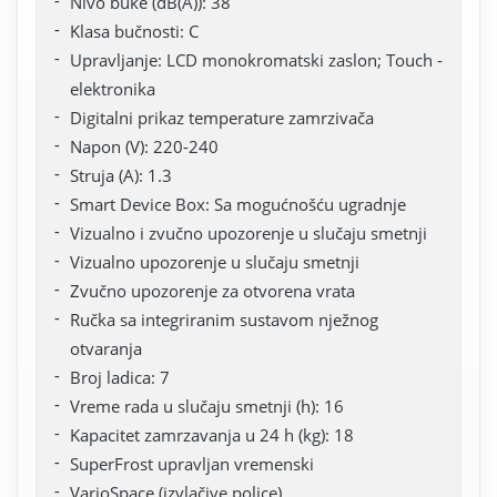
Nivo buke (dB(A)): 38
Klasa bučnosti: C
Upravljanje: LCD monokromatski zaslon; Touch -
elektronika
Digitalni prikaz temperature zamrzivača
Napon (V): 220-240
Struja (A): 1.3
Smart Device Box: Sa mogućnošću ugradnje
Vizualno i zvučno upozorenje u slučaju smetnji
Vizualno upozorenje u slučaju smetnji
Zvučno upozorenje za otvorena vrata
Ručka sa integriranim sustavom nježnog
otvaranja
Broj ladica: 7
Vreme rada u slučaju smetnji (h): 16
Kapacitet zamrzavanja u 24 h (kg): 18
SuperFrost upravljan vremenski
VarioSpace (izvlačive police)