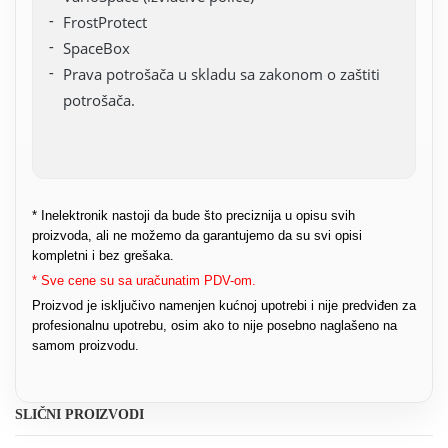
FrostProtect
SpaceBox
Prava potrošača u skladu sa zakonom o zaštiti
potrošača.
* Inelektronik nastoji da bude što preciznija u opisu svih
proizvoda, ali ne možemo da garantujemo da su svi opisi
kompletni i bez grešaka.
* Sve cene su sa uračunatim PDV-om.
Proizvod je isključivo namenjen kućnoj upotrebi i nije predviđen za
profesionalnu upotrebu, osim ako to nije posebno naglašeno na
samom proizvodu.
SLIČNI PROIZVODI