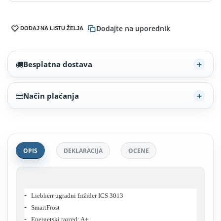
Dodajte na uporednik
DODAJ NA LISTU ŽELJA
Besplatna dostava
Način plaćanja
OPIS
DEKLARACIJA
OCENE
Liebherr ugradni frižider ICS 3013
SmartFrost
Energetski razred: A+