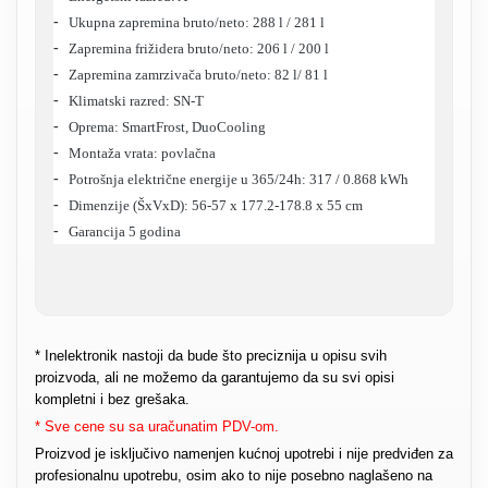
Ukupna zapremina bruto/neto: 288 l / 281 l
Zapremina frižidera bruto/neto: 206 l / 200 l
Zapremina zamrzivača bruto/neto: 82 l/ 81 l
Klimatski razred: SN-T
Oprema: SmartFrost, DuoCooling
Montaža vrata: povlačna
Potrošnja električne energije u 365/24h: 317 / 0.868 kWh
Dimenzije (ŠxVxD): 56-57 x 177.2-178.8 x 55 cm
Garancija 5 godina
* Inelektronik nastoji da bude što preciznija u opisu svih
proizvoda, ali ne možemo da garantujemo da su svi opisi
kompletni i bez grešaka.
* Sve cene su sa uračunatim PDV-om.
Proizvod je isključivo namenjen kućnoj upotrebi i nije predviđen za
profesionalnu upotrebu, osim ako to nije posebno naglašeno na