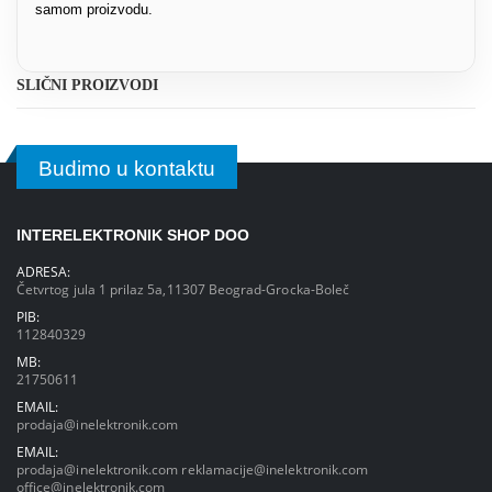
samom proizvodu.
SLIČNI PROIZVODI
Budimo u kontaktu
INTERELEKTRONIK SHOP DOO
ADRESA:
Četvrtog jula 1 prilaz 5a,11307 Beograd-Grocka-Boleč
PIB:
112840329
MB:
21750611
EMAIL:
prodaja@inelektronik.com
EMAIL:
prodaja@inelektronik.com
reklamacije@inelektronik.com
office@inelektronik.com