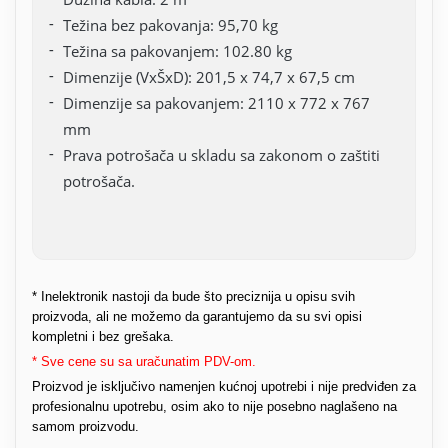
Težina bez pakovanja: 95,70 kg
Težina sa pakovanjem: 102.80 kg
Dimenzije (VxŠxD): 201,5 x 74,7 x 67,5 cm
Dimenzije sa pakovanjem: 2110 x 772 x 767
mm
Prava potrošača u skladu sa zakonom o zaštiti
potrošača.
* Inelektronik nastoji da bude što preciznija u opisu svih
proizvoda, ali ne možemo da garantujemo da su svi opisi
kompletni i bez grešaka.
* Sve cene su sa uračunatim PDV-om.
Proizvod je isključivo namenjen kućnoj upotrebi i nije predviđen za
profesionalnu upotrebu, osim ako to nije posebno naglašeno na
samom proizvodu.