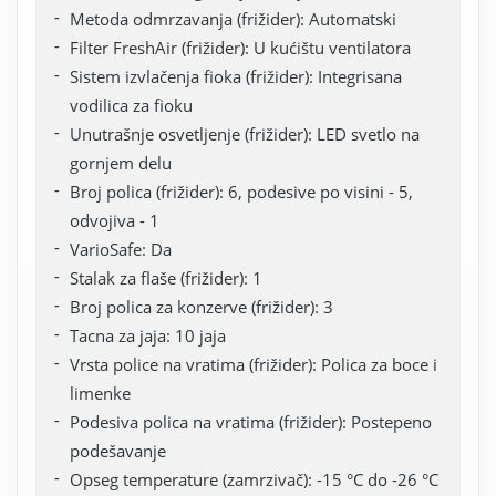
Metoda odmrzavanja (frižider): Automatski
Filter FreshAir (frižider): U kućištu ventilatora
Sistem izvlačenja fioka (frižider): Integrisana
vodilica za fioku
Unutrašnje osvetljenje (frižider): LED svetlo na
gornjem delu
Broj polica (frižider): 6, podesive po visini - 5,
odvojiva - 1
VarioSafe: Da
Stalak za flaše (frižider): 1
Broj polica za konzerve (frižider): 3
Tacna za jaja: 10 jaja
Vrsta police na vratima (frižider): Polica za boce i
limenke
Podesiva polica na vratima (frižider): Postepeno
podešavanje
Opseg temperature (zamrzivač): -15 °C do -26 °C