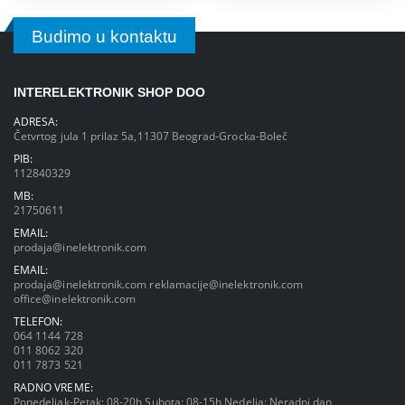
Budimo u kontaktu
INTERELEKTRONIK SHOP DOO
ADRESA:
Četvrtog jula 1 prilaz 5a,11307 Beograd-Grocka-Boleč
PIB:
112840329
MB:
21750611
EMAIL:
prodaja@inelektronik.com
EMAIL:
prodaja@inelektronik.com
reklamacije@inelektronik.com
office@inelektronik.com
TELEFON:
064 1144 728
011 8062 320
011 7873 521
RADNO VREME:
Ponedeljak-Petak: 08-20h Subota: 08-15h Nedelja: Neradni dan