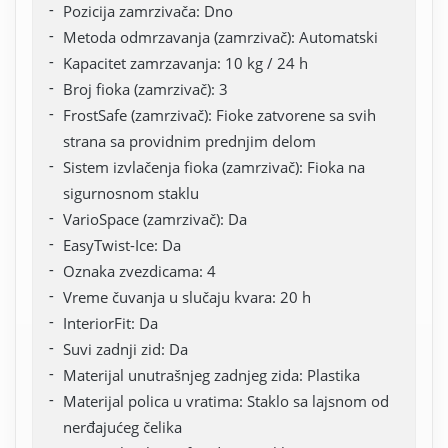
Pozicija zamrzivača: Dno
Metoda odmrzavanja (zamrzivač): Automatski
Kapacitet zamrzavanja: 10 kg / 24 h
Broj fioka (zamrzivač): 3
FrostSafe (zamrzivač): Fioke zatvorene sa svih
strana sa providnim prednjim delom
Sistem izvlačenja fioka (zamrzivač): Fioka na
sigurnosnom staklu
VarioSpace (zamrzivač): Da
EasyTwist-Ice: Da
Oznaka zvezdicama: 4
Vreme čuvanja u slučaju kvara: 20 h
InteriorFit: Da
Suvi zadnji zid: Da
Materijal unutrašnjeg zadnjeg zida: Plastika
Materijal polica u vratima: Staklo sa lajsnom od
nerđajućeg čelika