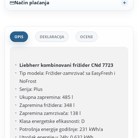
Način plaćanja
OPIS
DEKLARACIJA
OCENE
Liebherr kombinovani frižider CNd 7723
Tip modela: Frižider-zamrzivač sa EasyFresh i
NoFrost
Serija: Plus
Ukupna zapremina: 485 l
Zapremina frižidera: 348 l
Zapremina zamrzivača: 138 l
Klasa energetske efikasnosti: D
Potrošnja energije godišnje: 231 kWh/a
Utrošak energije u 24h: 0,632 kWh