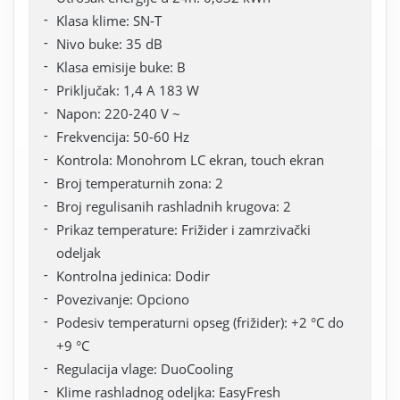
Klasa klime: SN-T
Nivo buke: 35 dB
Klasa emisije buke: B
Priključak: 1,4 A 183 W
Napon: 220-240 V ~
Frekvencija: 50-60 Hz
Kontrola: Monohrom LC ekran, touch ekran
Broj temperaturnih zona: 2
Broj regulisanih rashladnih krugova: 2
Prikaz temperature: Frižider i zamrzivački
odeljak
Kontrolna jedinica: Dodir
Povezivanje: Opciono
Podesiv temperaturni opseg (frižider): +2 °C do
+9 °C
Regulacija vlage: DuoCooling
Klime rashladnog odeljka: EasyFresh