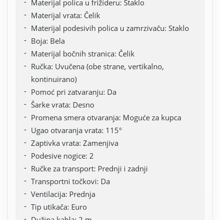
Materijal polica u frižideru: Staklo
Materijal vrata: Čelik
Materijal podesivih polica u zamrzivaču: Staklo
Boja: Bela
Materijal bočnih stranica: Čelik
Ručka: Uvučena (obe strane, vertikalno,
kontinuirano)
Pomoć pri zatvaranju: Da
Šarke vrata: Desno
Promena smera otvaranja: Moguće za kupca
Ugao otvaranja vrata: 115°
Zaptivka vrata: Zamenjiva
Podesive nogice: 2
Ručke za transport: Prednji i zadnji
Transportni točkovi: Da
Ventilacija: Prednja
Tip utikača: Euro
Dužina kabla: 2 m