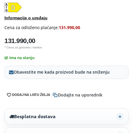
Informacije o uređaju
Cena za odloženo plaćanje:
131.990,00
131.990,00
* Cena za gotovinu i kartice
Ima na stanju
Obavestite me kada proizvod bude na sniženju
Dodajte na uporednik
DODAJ NA LISTU ŽELJA
Besplatna dostava