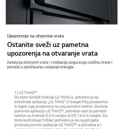
Upozorenje na otvorena vrata
Ostanite sveži uz pametna
upozorenja na otvaranje vrata
Detekcija otvorenih vrata
i indikacija osiguravaju svežinu hrane i
1)
pomažu u sprečavanju rasipanje energije.
1) LG ThinQ™
Da biste koristili funkcije LG ThinQ-a, potrebno je da
instalirate aplikaciju „LG ThinQ“ iz Google Play prodavnice
ili Apple App prodavnice na svoj pametni telefon. Da biste
pokrenuli aplikaciju LG ThinQ™, potreban vam je pametni
telefon sa Android 9.0 ili novijim ili iOS 16.0 ili novijim. Da
biste kontrolisali frižider, potrebno je da registrujete
proizvod pomoću aplikacije LG ThinQ™, a potrebna je i