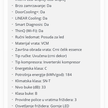
Brzo zamrzavanje: Da
DoorCooling+: Da
LINEAR Cooling: Da
Smart Diagnosis: Da
ThinQ (Wi-Fi): Da
Ručni ledomat: Posuda za led
Materijal vrata: VCM
Završna obrada vrata: Crni čelik essence
Tip ručke: Uvučena (crni dekor)
Tip kompresora: Inverterski kompresor
Energetska klasa: C
Potrošnja energije (kWh/god): 184
Klimatska klasa: SN-T
Nivo buke (dB): 33
Klasa buke: B
Providne police u vratima frižidera: 3
Osvetljenje frižidera: Gornje LED