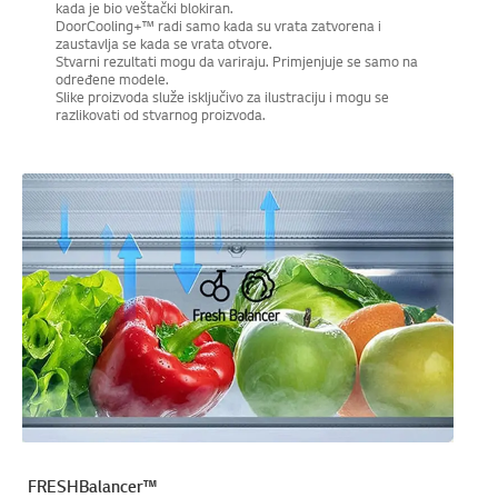
kada je bio veštački blokiran.
DoorCooling+™ radi samo kada su vrata zatvorena i
zaustavlja se kada se vrata otvore.
Stvarni rezultati mogu da variraju. Primjenjuje se samo na
određene modele.
Slike proizvoda služe isključivo za ilustraciju i mogu se
razlikovati od stvarnog proizvoda.
FRESHBalancer™