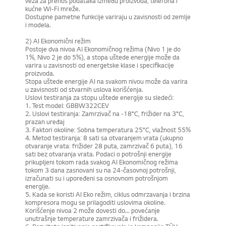
veza za prenos podataka između proizvoda, telefona i
kućne Wi-Fi mreže.
Dostupne pametne funkcije variraju u zavisnosti od zemlje
i modela.
2) AI Ekonomični režim
Postoje dva nivoa AI Ekonomičnog režima (Nivo 1 je do
1%, Nivo 2 je do 5%), a stopa uštede energije može da
varira u zavisnosti od energetske klase i specifikacije
proizvoda.
Stopa uštede energije AI na svakom nivou može da varira
u zavisnosti od stvarnih uslova korišćenja.
Uslovi testiranja za stopu uštede energije su sledeći:
1. Test model: GBBW322CEV
2. Uslovi testiranja: Zamrzivač na -18°C, frižider na 3°C,
prazan uređaj
3. Faktori okoline: Sobna temperatura 25°C, vlažnost 55%
4. Metod testiranja: 8 sati sa otvaranjem vrata (ukupno
otvaranje vrata: frižider 28 puta, zamrzivač 6 puta), 16
sati bez otvaranja vrata. Podaci o potrošnji energije
prikupljeni tokom rada svakog AI Ekonomičnog režima
tokom 3 dana zasnovani su na 24-časovnoj potrošnji,
izračunati su i upoređeni sa osnovnom potrošnjom
energije.
5. Kada se koristi AI Eko režim, ciklus odmrzavanja i brzina
kompresora mogu se prilagoditi uslovima okoline.
Korišćenje nivoa 2 može dovesti do... povećanje
unutrašnje temperature zamrzivača i frižidera.