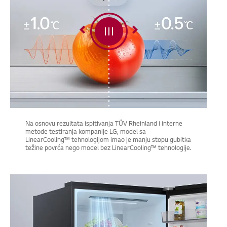
Na osnovu rezultata ispitivanja TÜV Rheinland i interne
metode testiranja kompanije LG, model sa
LinearCooling™ tehnologijom imao je manju stopu gubitka
težine povrća nego model bez LinearCooling™ tehnologije.