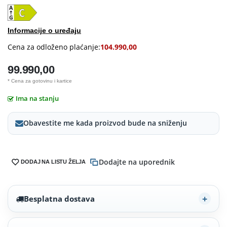
Informacije o uređaju
Cena za odloženo plaćanje:
104.990,00
99.990,00
* Cena za gotovinu i kartice
Ima na stanju
Obavestite me kada proizvod bude na sniženju
Dodajte na uporednik
DODAJ NA LISTU ŽELJA
Besplatna dostava