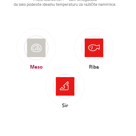
FRESHConverter+™ vam omogućava
da lako podesite idealnu temperaturu za različite namirnice.
Meso
Riba
Sir