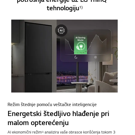
potrošnja energije uz LG ThinQ™
tehnologiju
1)
Režim štednje pomoću veštačke inteligencije
Energetski štedljivo hlađenje pri
malom opterećenju
AI ekonomični režim
analizira vaše obrasce korišćenja tokom 3
2)