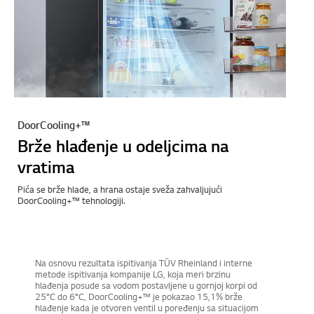
DoorCooling+™
Brže hlađenje u odeljcima na
vratima
Pića se brže hlade, a hrana ostaje sveža zahvaljujući
DoorCooling+™ tehnologiji.
Na osnovu rezultata ispitivanja TÜV Rheinland i interne
metode ispitivanja kompanije LG, koja meri brzinu
hlađenja posude sa vodom postavljene u gornjoj korpi od
25°C do 6°C, DoorCooling+™ je pokazao 15,1% brže
hlađenje kada je otvoren ventil u poređenju sa situacijom