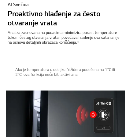
AI Svežina
Proaktivno hlađenje za često
otvaranje vrata
Analiza zasnovana na podacima minimizira porast temperature
tokom čestog otvaranja vrata i povećava hlađenje dva sata ranije
na osnovu detaljnih obrazaca korišćenja.
1)
Ako je temperatura u odeljku frižidera podešena na 1°C ili
2°C, ova funkcija neće biti aktivirana.