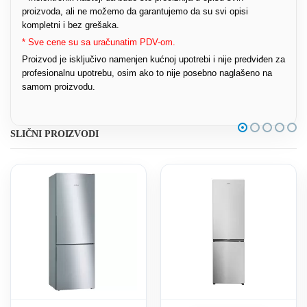
proizvoda, ali ne možemo da garantujemo da su svi opisi
kompletni i bez grešaka.
* Sve cene su sa uračunatim PDV-om.
Proizvod je isključivo namenjen kućnoj upotrebi i nije predviđen za
profesionalnu upotrebu, osim ako to nije posebno naglašeno na
samom proizvodu.
SLIČNI PROIZVODI