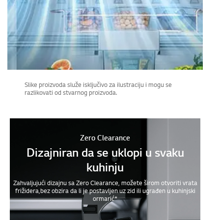
Slike proizvoda služe isključivo za ilustraciju i mogu se
razlikovati od stvarnog proizvoda.
Zero Clearance
Dizajniran da se uklopi u svaku
kuhinju
Zahvaljujući dizajnu sa Zero Clearance, možete širom otvoriti vrata
frižidera,bez obzira da li je postavljen uz zid ili ugrađen u kuhinjski
ormarić*