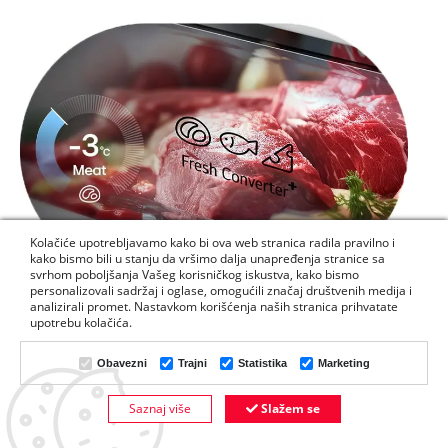
Kolačiće upotrebljavamo kako bi ova web stranica radila pravilno i
kako bismo bili u stanju da vršimo dalja unapređenja stranice sa
svrhom poboljšanja Vašeg korisničkog iskustva, kako bismo
personalizovali sadržaj i oglase, omogućili značaj društvenih medija i
analizirali promet. Nastavkom korišćenja naših stranica prihvatate
3) FRESHConverter™
upotrebu kolačića.
- Podešavanje temperature može se promeniti pritiskom
na dugme za izbor. Dostupna su tri različita režima: Meso
(-3℃), Riba (0℃) i Sir (2℃).
Obavezni
Trajni
Statistika
Marketing
- Na osnovu rezultata internih testova kompanije LG,
prosečno kolebanje temperature u odeljku
FRESHConverter+™ mereno je korišćenjem sopstvene
Saznaj više
Slažem se
DODAJTE U KORPU
metode testiranja kompanije LG, sa praznim uređajem i
temperaturom okoline od 25℃.