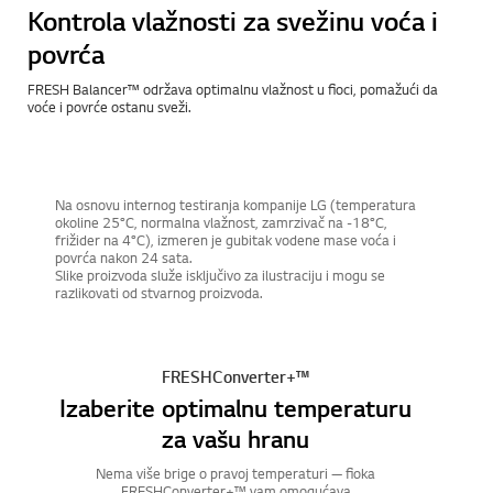
Kontrola vlažnosti za svežinu voća i
povrća
FRESH Balancer™ održava optimalnu vlažnost u fioci, pomažući da
voće i povrće ostanu sveži.
Na osnovu internog testiranja kompanije LG (temperatura
okoline 25°C, normalna vlažnost, zamrzivač na -18°C,
frižider na 4°C), izmeren je gubitak vodene mase voća i
povrća nakon 24 sata.
Slike proizvoda služe isključivo za ilustraciju i mogu se
razlikovati od stvarnog proizvoda.
FRESHConverter+™
Izaberite optimalnu temperaturu
za vašu hranu
Nema više brige o pravoj temperaturi — fioka