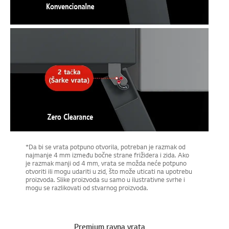
*Da bi se vrata potpuno otvorila, potreban je razmak od
najmanje 4 mm između bočne strane frižidera i zida. Ako
je razmak manji od 4 mm, vrata se možda neće potpuno
otvoriti ili mogu udariti u zid, što može uticati na upotrebu
proizvoda. Slike proizvoda su samo u ilustrativne svrhe i
mogu se razlikovati od stvarnog proizvoda.
Premium ravna vrata