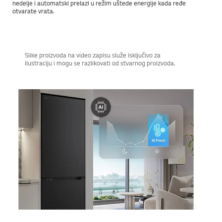
nedelje i automatski prelazi u režim uštede energije kada ređe
otvarate vrata.
Slike proizvoda na video zapisu služe isključivo za
ilustraciju i mogu se razlikovati od stvarnog proizvoda.​