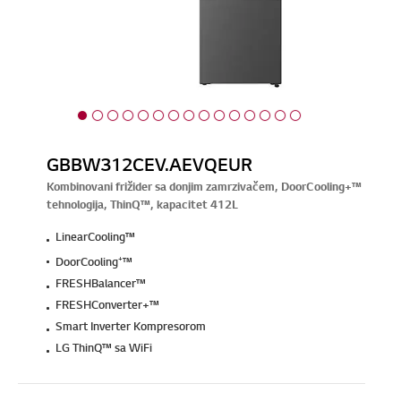
GBBW312CEV.AEVQEUR
Kombinovani frižider sa donjim zamrzivačem, DoorCooling+™
tehnologija, ThinQ™, kapacitet 412L
LinearCooling™
DoorCooling⁺™
FRESHBalancer™
FRESHConverter+™
Smart Inverter Kompresorom
LG ThinQ™ sa WiFi