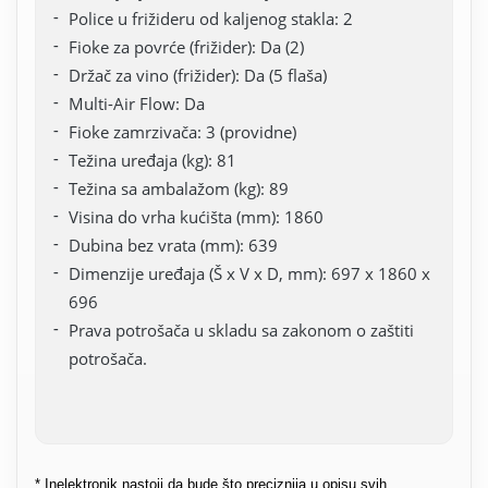
Police u frižideru od kaljenog stakla: 2
Fioke za povrće (frižider): Da (2)
Držač za vino (frižider): Da (5 flaša)
Multi-Air Flow: Da
Fioke zamrzivača: 3 (providne)
Težina uređaja (kg): 81
Težina sa ambalažom (kg): 89
Visina do vrha kućišta (mm): 1860
Dubina bez vrata (mm): 639
Dimenzije uređaja (Š x V x D, mm): 697 x 1860 x
696
Prava potrošača u skladu sa zakonom o zaštiti
potrošača.
* Inelektronik nastoji da bude što preciznija u opisu svih