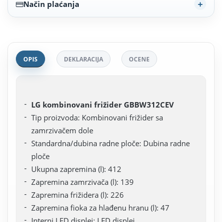
Način plaćanja
OPIS
DEKLARACIJA
OCENE
LG kombinovani frižider GBBW312CEV
Tip proizvoda: Kombinovani frižider sa
zamrzivačem dole
Standardna/dubina radne ploče: Dubina radne
ploče
Ukupna zapremina (l): 412
Zapremina zamrzivača (l): 139
Zapremina frižidera (l): 226
Zapremina fioka za hlađenu hranu (l): 47
Interni LED displej: LED displej