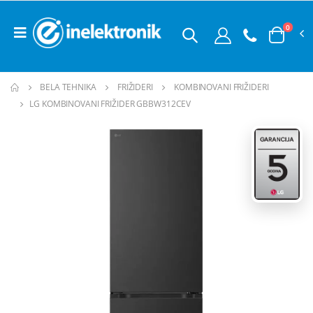
0
BELA TEHNIKA
FRIŽIDERI
KOMBINOVANI FRIŽIDERI
LG KOMBINOVANI FRIŽIDER GBBW312CEV