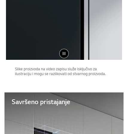
Slike proizvoda na video zapisu služe isključivo za
ilustraciju i mogu se razlikovati od stvarnog proizvoda.
Savršeno pristajanje