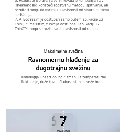
6. Rezultate ispitivanja sertifikovala je kompanija TÜV
Rheinland Inc. koristeći sopstvenu metodu ispitivanja, ali
rezultati mogu da variraju u zavisnosti od stvarnih uslova
korišćenja.
7. AI Eco režim je dostupan samo putem aplikacije LG
ThinQ™, međutim, funkcije dostupne u aplikaciji LG
ThinQ™ mogu se razlikovati u zavisnosti od regiona.
Maksimalna svežina
Ravnomerno hlađenje za
dugotrajnu svežinu
Tehnologija LinearCooling™ smanjuje temperaturne
fluktuacije, duže čuvajući ukus i stanje sveže hrane.