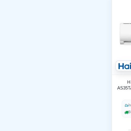
H
AS35T
I
B