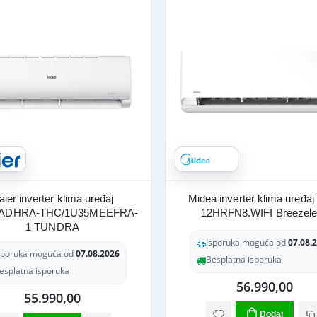
aier inverter klima uređaj
Midea inverter klima uređa
ADHRA-THC/1U35MEEFRA-
12HRFN8.WIFI Breezel
1 TUNDRA
Isporuka moguća od
07.08.
sporuka moguća od
07.08.2026
Besplatna isporuka
esplatna isporuka
56.990,00
55.990,00
Dodaj