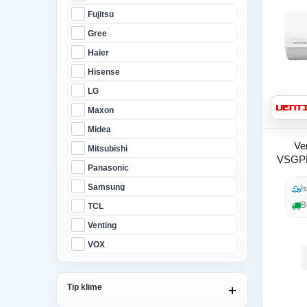
Fujitsu
Gree
Haier
Hisense
LG
Maxon
Midea
Ve
Mitsubishi
VSGP
Panasonic
I
Samsung
B
TCL
Venting
VOX
Tip klime