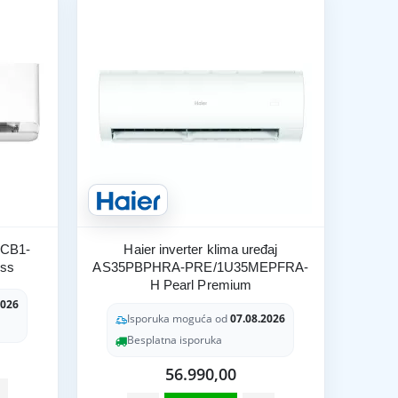
j CB1-
Haier inverter klima uređaj
ess
AS35PBPHRA-PRE/1U35MEPFRA-
H Pearl Premium
2026
Isporuka moguća od
07.08.2026
Besplatna isporuka
56.990,00