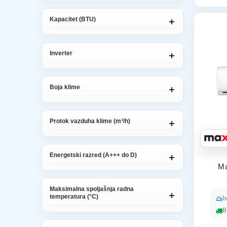
Kapacitet (BTU)
Inverter
Boja klime
Protok vazduha klime (m³/h)
Energetski razred (A+++ do D)
Ma
Maksimalna spoljašnja radna
temperatura (°C)
I
B