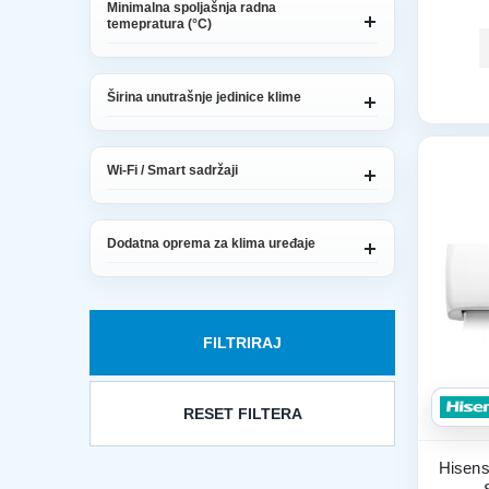
Minimalna spoljašnja radna
temepratura (°C)
Širina unutrašnje jedinice klime
Wi-Fi / Smart sadržaji
Dodatna oprema za klima uređaje
FILTRIRAJ
RESET FILTERA
Hisens