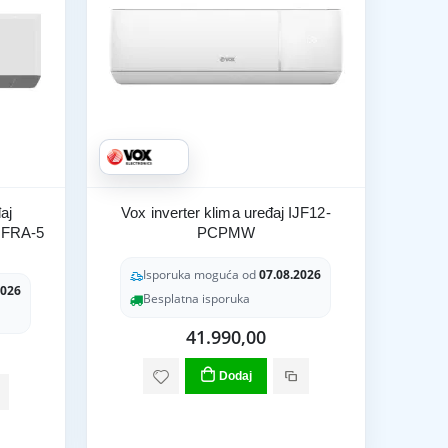
aj
Vox inverter klima uređaj IJF12-
FRA-5
PCPMW
Isporuka moguća od
07.08.2026
2026
Besplatna isporuka
41.990,00
Dodaj