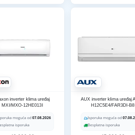
xon inverter klima uređaj
AUX inverter klima uređaj
MXI/MXO-12HE013I
H12C5E4/FAR3DI-B8
sporuka moguća od
07.08.2026
Isporuka moguća od
07.08.
esplatna isporuka
Besplatna isporuka