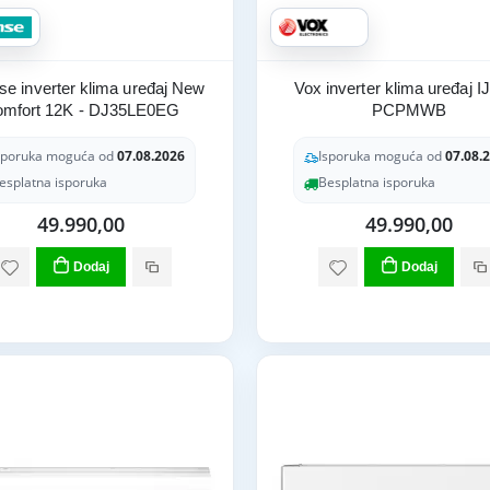
se inverter klima uređaj New
Vox inverter klima uređaj I
mfort 12K - DJ35LE0EG
PCPMWB
sporuka moguća od
07.08.2026
Isporuka moguća od
07.08.
esplatna isporuka
Besplatna isporuka
49.990,00
49.990,00
Dodaj
Dodaj