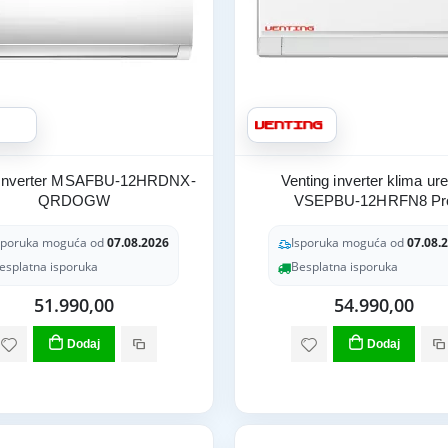
 Inverter MSAFBU-12HRDNX-
Venting inverter klima ure
QRDOGW
VSEPBU-12HRFN8 Pr
sporuka moguća od
07.08.2026
Isporuka moguća od
07.08.
esplatna isporuka
Besplatna isporuka
51.990,00
54.990,00
Dodaj
Dodaj