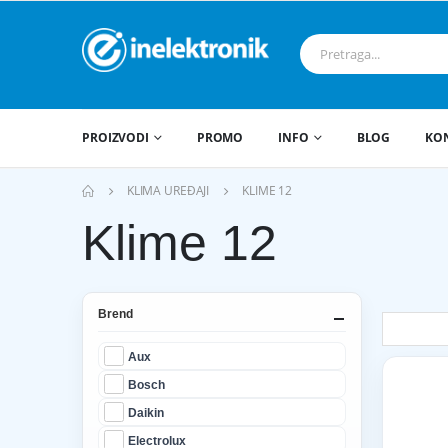
PROIZVODI
PROMO
INFO
BLOG
KO
KLIMA UREĐAJI
KLIME 12
Klime 12
Brend
Aux
Bosch
Daikin
Electrolux