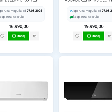
Smart 12K - CF35YR1F
VSGPBU-12HRFN8 GLOR
sporuka moguća od
07.08.2026
Isporuka moguća od
07.08.
esplatna isporuka
Besplatna isporuka
46.990,00
49.990,00
Dodaj
Dodaj