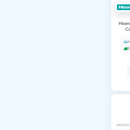
Hisen
Co
I
B