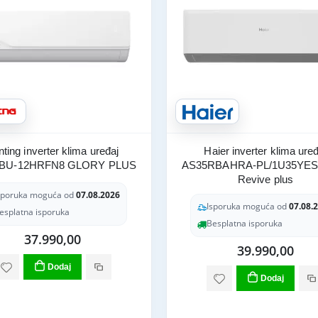
nting inverter klima uređaj
Haier inverter klima uređ
BU-12HRFN8 GLORY PLUS
AS35RBAHRA-PL/1U35YES
Revive plus
sporuka moguća od
07.08.2026
Isporuka moguća od
07.08.
esplatna isporuka
Besplatna isporuka
37.990,00
39.990,00
Dodaj
Dodaj