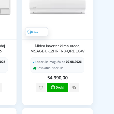
đaj
Midea inverter klima uređaj
o
MSAGBU-12HRFN8-QRD1GW
2026
Isporuka moguća od
07.08.2026
Besplatna isporuka
54.990,00
Dodaj