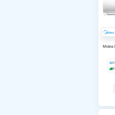
Midea
I
B