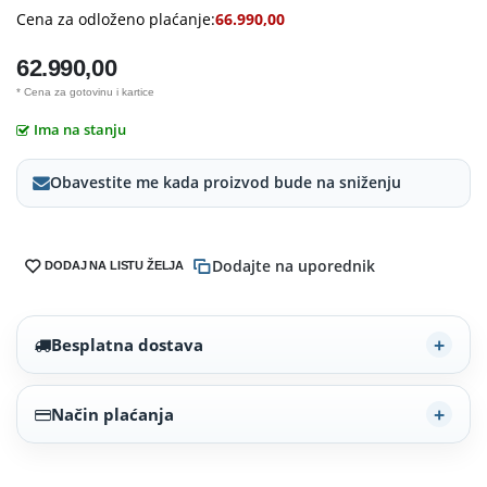
Cena za odloženo plaćanje:
66.990,00
62.990,00
* Cena za gotovinu i kartice
Ima na stanju
Obavestite me kada proizvod bude na sniženju
Dodajte na uporednik
DODAJ NA LISTU ŽELJA
Besplatna dostava
Način plaćanja