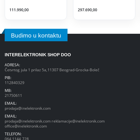
111.990,00
297.690,00
Budimo u kontaktu
INTERELEKTRONIK SHOP DOO
ADRESA:
Četvrtog jula 1 prilaz 5a,11307 Beograd-Grocka-Boleč
PIB:
112840329
MB:
21750611
EMAIL:
prodaja@inelektronik.com
EMAIL:
prodaja@inelektronik.com
reklamacije@inelektronik.com
office@inelektronik.com
TELEFON:
064 1144 728