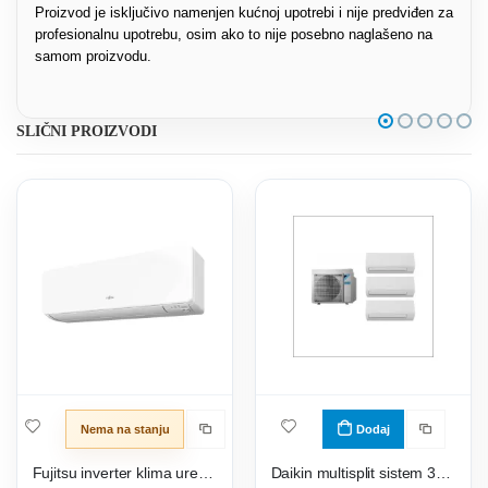
Proizvod je isključivo namenjen kućnoj upotrebi i nije predviđen za
profesionalnu upotrebu, osim ako to nije posebno naglašeno na
samom proizvodu.
SLIČNI PROIZVODI
Nema na stanju
Dodaj
Fujitsu inverter klima uređaj ASEH12KGTG/AOEH12KGCG
Daikin multisplit sistem 3MXF68A + 3 x FTXF25C