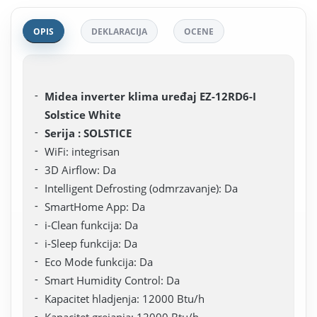
OPIS
DEKLARACIJA
OCENE
Midea inverter klima uređaj EZ-12RD6-I
Solstice White
Serija : SOLSTICE
WiFi: integrisan
3D Airflow: Da
Intelligent Defrosting (odmrzavanje): Da
SmartHome App: Da
i-Clean funkcija: Da
i-Sleep funkcija: Da
Eco Mode funkcija: Da
Smart Humidity Control: Da
Kapacitet hladjenja: 12000 Btu/h
Kapacitet grejanja: 12000 Btu/h