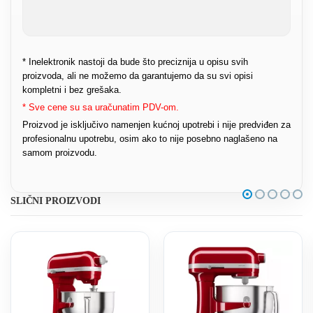
* Inelektronik nastoji da bude što preciznija u opisu svih
proizvoda, ali ne možemo da garantujemo da su svi opisi
kompletni i bez grešaka.
* Sve cene su sa uračunatim PDV-om.
Proizvod je isključivo namenjen kućnoj upotrebi i nije predviđen za
profesionalnu upotrebu, osim ako to nije posebno naglašeno na
samom proizvodu.
SLIČNI PROIZVODI