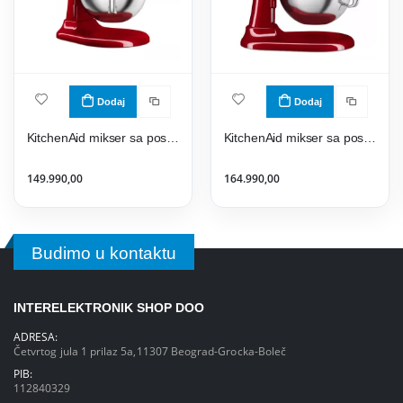
Dodaj
Dodaj
KitchenAid mikser sa posudom 5KSM60SPXEER
KitchenAid mikser sa posudom 5KSM70SHXEER
149.990,00
164.990,00
Budimo u kontaktu
INTERELEKTRONIK SHOP DOO
ADRESA:
Četvrtog jula 1 prilaz 5a,11307 Beograd-Grocka-Boleč
PIB:
112840329