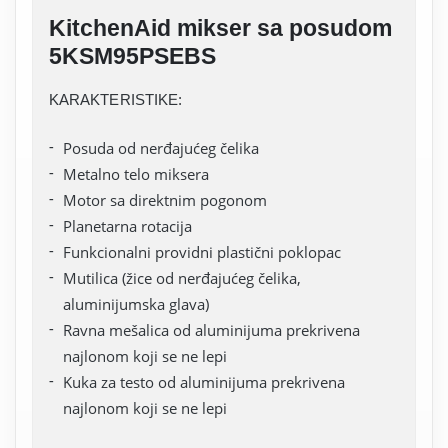
KitchenAid mikser sa posudom
5KSM95PSEBS
KARAKTERISTIKE:
Posuda od nerđajućeg čelika
Metalno telo miksera
Motor sa direktnim pogonom
Planetarna rotacija
Funkcionalni providni plastični poklopac
Mutilica (žice od nerđajućeg čelika,
aluminijumska glava)
Ravna mešalica od aluminijuma prekrivena
najlonom koji se ne lepi
Kuka za testo od aluminijuma prekrivena
najlonom koji se ne lepi