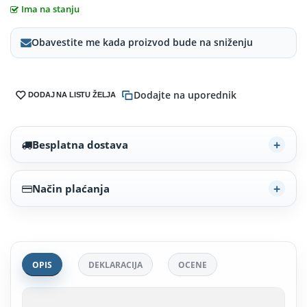
Ima na stanju
Obavestite me kada proizvod bude na sniženju
Dodajte na uporednik
DODAJ NA LISTU ŽELJA
Besplatna dostava
Način plaćanja
OPIS
DEKLARACIJA
OCENE