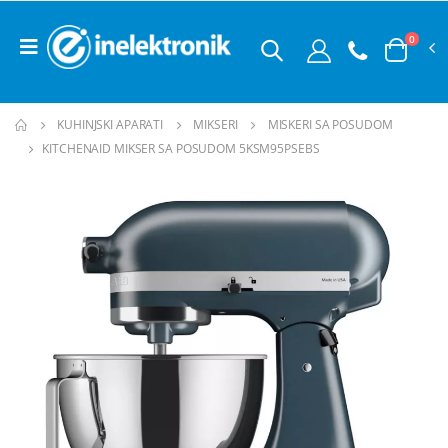
0
KUHINJSKI APARATI
MIKSERI
MISKERI SA POSUDOM
KITCHENAID MIKSER SA POSUDOM 5KSM95PSEBS