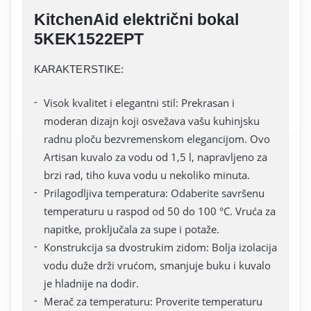
KitchenAid električni bokal
5KEK1522EPT
KARAKTERSTIKE:
Visok kvalitet i elegantni stil: Prekrasan i
moderan dizajn koji osvežava vašu kuhinjsku
radnu ploču bezvremenskom elegancijom. Ovo
Artisan kuvalo za vodu od 1,5 l, napravljeno za
brzi rad, tiho kuva vodu u nekoliko minuta.
Prilagodljiva temperatura: Odaberite savršenu
temperaturu u raspod od 50 do 100 °C. Vruća za
napitke, proključala za supe i potaže.
Konstrukcija sa dvostrukim zidom: Bolja izolacija
vodu duže drži vrućom, smanjuje buku i kuvalo
je hladnije na dodir.
Merač za temperaturu: Proverite temperaturu