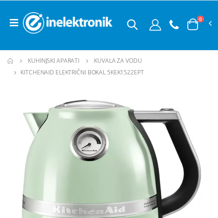
0
KUHINJSKI APARATI
KUVALA ZA VODU
KITCHENAID ELEKTRIČNI BOKAL 5KEK1522EPT