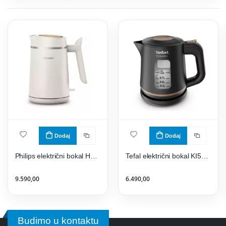
Dodaj
Dodaj
Philips električni bokal HD9365/10
Tefal električni bokal KI533811
9.590,00
6.490,00
Budimo u kontaktu