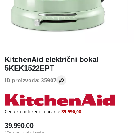
KitchenAid električni bokal
5KEK1522EPT
ID proizvoda: 35907
Cena za odloženo plaćanje:
39.990,00
39.990,00
* Cena za gotovinu i kartice