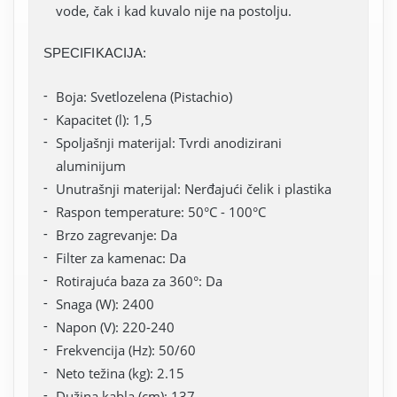
vode, čak i kad kuvalo nije na postolju.
SPECIFIKACIJA:
Boja: Svetlozelena (Pistachio)
Kapacitet (l): 1,5
Spoljašnji materijal: Tvrdi anodizirani
aluminijum
Unutrašnji materijal: Nerđajući čelik i plastika
Raspon temperature: 50°C - 100°C
Brzo zagrevanje: Da
Filter za kamenac: Da
Rotirajuća baza za 360°: Da
Snaga (W): 2400
Napon (V): 220-240
Frekvencija (Hz): 50/60
Neto težina (kg): 2.15
Dužina kabla (cm): 137