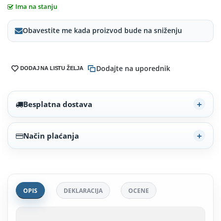
Ima na stanju
Obavestite me kada proizvod bude na sniženju
Dodajte na uporednik
DODAJ NA LISTU ŽELJA
Besplatna dostava
Način plaćanja
OPIS
DEKLARACIJA
OCENE