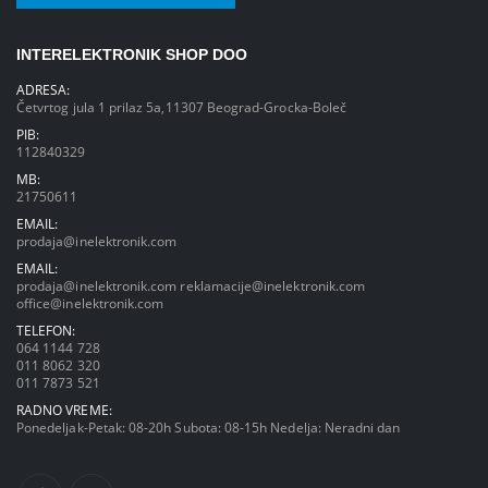
INTERELEKTRONIK SHOP DOO
ADRESA:
Četvrtog jula 1 prilaz 5a,11307 Beograd-Grocka-Boleč
PIB:
112840329
MB:
21750611
EMAIL:
prodaja@inelektronik.com
EMAIL:
prodaja@inelektronik.com
reklamacije@inelektronik.com
office@inelektronik.com
TELEFON:
064 1144 728
011 8062 320
011 7873 521
RADNO VREME:
Ponedeljak-Petak: 08-20h Subota: 08-15h Nedelja: Neradni dan